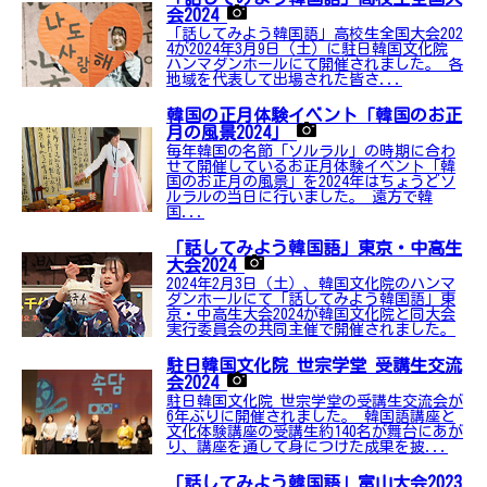
会2024
「話してみよう韓国語」高校生全国大会202
4が2024年3月9日（土）に駐日韓国文化院
ハンマダンホールにて開催されました。 各
地域を代表して出場された皆さ...
韓国の正月体験イベント「韓国のお正
月の風景2024」
毎年韓国の名節「ソルラル」の時期に合わ
せて開催しているお正月体験イベント「韓
国のお正月の風景」を2024年はちょうどソ
ルラルの当日に行いました。 遠方で韓
国...
「話してみよう韓国語」東京・中高生
大会2024
2024年2月3日（土）、韓国文化院のハンマ
ダンホールにて「話してみよう韓国語」東
京・中高生大会2024が韓国文化院と同大会
実行委員会の共同主催で開催されました。
駐日韓国文化院 世宗学堂 受講生交流
会2024
駐日韓国文化院 世宗学堂の受講生交流会が
6年ぶりに開催されました。 韓国語講座と
文化体験講座の受講生約140名が舞台にあが
り、講座を通して身につけた成果を披...
「話してみよう韓国語」富山大会2023