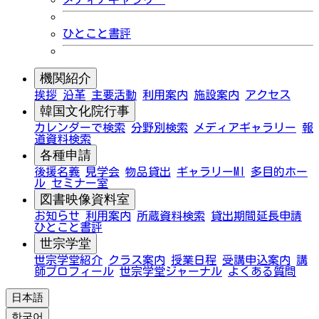
ひとこと書評
機関紹介
挨拶
沿革
主要活動
利用案内
施設案内
アクセス
韓国文化院行事
カレンダーで検索
分野別検索
メディアギャラリー
報
道資料検索
各種申請
後援名義
見学会
物品貸出
ギャラリーMI
多目的ホー
ル
セミナー室
図書映像資料室
お知らせ
利用案内
所蔵資料検索
貸出期間延長申請
ひとこと書評
世宗学堂
世宗学堂紹介
クラス案内
授業日程
受講申込案内
講
師プロフィール
世宗学堂ジャーナル
よくある質問
日本語
한국어