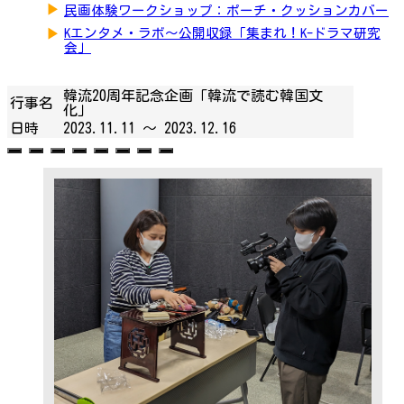
▶
民画体験ワークショップ：ポーチ・クッションカバー
▶
Kエンタメ・ラボ～公開収録「集まれ！K-ドラマ研究
会」
韓流20周年記念企画「韓流で読む韓国文
行事名
化」
日時
2023.11.11 ～
2023.12.16