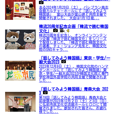
去る2024年1月20日（土）、パレブラン高志
会館カルチャーホールにて「話してみよう
韓国語」 富山大会が富山県と共同主催で
開催されました。 大会は1月1日能...
韓流20周年記念企画「韓流で読む韓国
文化」
韓流20周年を記念し、オンラインコンテン
ツ企画「韓流で読む韓国文化」をシリーズ
で配信しました。「韓流で読む韓国文化」
の著者、チェ・ジョンア先生と、韓国文化
院のSNSキャラ...
「話してみよう韓国語」東京・学生/一
般大会2023
2023年12月9日（土）、韓国文化院のハンマ
ダンホールにて「話してみよう韓国語」東
京・学生/一般大会2023が韓国文化院と専門
学校神田外語学院の共同主催で開催されま
した...
「話してみよう韓国語」青森大会 202
3
第19回「話してみよう韓国語」青森大会と
前夜祭が2023年12月２日（土）と3日（日）
に弘前市民文化交流館ホールヒロロにて開
催されました。参加された皆さん、お疲れ
様でした...