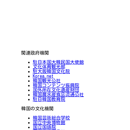
関連政府機関
駐日本国大韓民国大使館
文化体育観光部
駐大阪韓国文化院
Korea.net
韓国観光公社
韓国コンテンツ振興院
国外所在文化遺産財団
韓国農水産食品流通公社
駐日韓国教育院
韓国の文化機関
韓国芸術総合学校
国立中央博物館
国立国語院