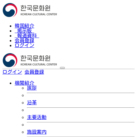
韓国紹介
掲示板
報道資料
会員登録
ログイン
ログイン
会員登録
한국어
機関紹介
挨拶
沿革
主要活動
施設案内