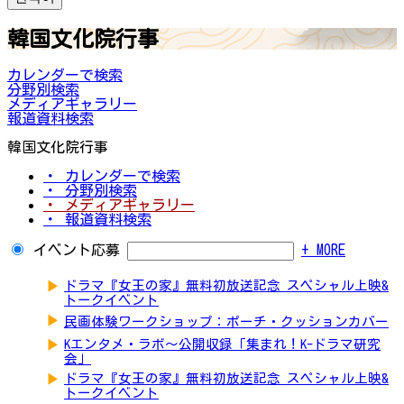
韓国文化院行事
カレンダーで検索
分野別検索
メディアギャラリー
報道資料検索
韓国文化院行事
・ カレンダーで検索
・ 分野別検索
・ メディアギャラリー
・ 報道資料検索
イベント応募
+ MORE
▶
ドラマ『女王の家』無料初放送記念 スペシャル上映&
トークイベント
▶
民画体験ワークショップ：ポーチ・クッションカバー
▶
Kエンタメ・ラボ～公開収録「集まれ！K-ドラマ研究
会」
▶
ドラマ『女王の家』無料初放送記念 スペシャル上映&
トークイベント