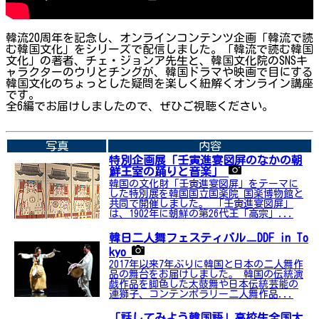
韓流20周年を記念し、オンラインコンテンツ企画「韓流で読
む韓国文化」をシリーズで配信しました。「韓流で読む韓国
文化」の著者、チェ・ジョンア先生と、韓国文化院のSNSキ
ャラクターのウリとチングが、韓国ドラマや映画で目にする
韓国文化のちょっとした疑問を楽しく紐解くオンライン講座
です。
全6編でお届けしましたので、ぜひご視聴ください。
➡関連内容はこちら
写真
内容
特別企画展「壬寅進宴図屏のなかの朝
鮮王室の踊りと音楽」
韓国の文化財「壬寅進宴図屏」をテーマに
した特別展を韓国国立国楽院 国楽博物館と
共同で開催しました。 「壬寅進宴図屏」
は、1902年に朝鮮の第26代王「高宗」...
韓日二人舞フェスティバルㅡDDF in To
kyo
2017年以来7年ぶりに韓国と日本の二人舞作
品の舞台をお届けしました。 韓国の伝統演
戯作品を脚色した太鼓舞や日本伝統芸能の
連獅子、コンテンポラリー二人舞作品...
「話してみよう韓国語」高校生全国大