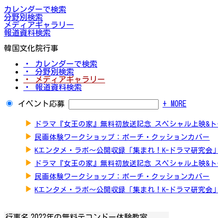
カレンダーで検索
分野別検索
メディアギャラリー
報道資料検索
韓国文化院行事
・ カレンダーで検索
・ 分野別検索
・ メディアギャラリー
・ 報道資料検索
イベント応募
+ MORE
▶
ドラマ『女王の家』無料初放送記念 スペシャル上映&
▶
民画体験ワークショップ：ポーチ・クッションカバー
▶
Kエンタメ・ラボ～公開収録「集まれ！K-ドラマ研究会
▶
ドラマ『女王の家』無料初放送記念 スペシャル上映&
▶
民画体験ワークショップ：ポーチ・クッションカバー
▶
Kエンタメ・ラボ～公開収録「集まれ！K-ドラマ研究会
行事名
2022年の無料テコンドー体験教室