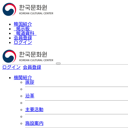
韓国紹介
掲示板
報道資料
会員登録
ログイン
ログイン
会員登録
한국어
機関紹介
挨拶
沿革
主要活動
施設案内