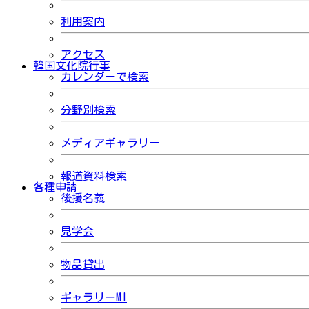
利用案内
アクセス
韓国文化院行事
カレンダーで検索
分野別検索
メディアギャラリー
報道資料検索
各種申請
後援名義
見学会
物品貸出
ギャラリーMI