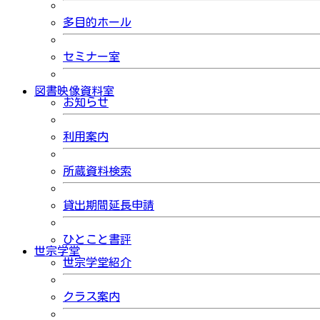
多目的ホール
セミナー室
図書映像資料室
お知らせ
利用案内
所蔵資料検索
貸出期間延長申請
ひとこと書評
世宗学堂
世宗学堂紹介
クラス案内