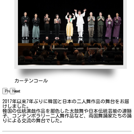
カーテンコール
Previous
Next
2017年以来7年ぶりに韓国と日本の二人舞作品の舞台をお届
けしました。
韓国の伝統演戯作品を脚色した太鼓舞や日本伝統芸能の連獅
子、コンテンポラリー二人舞作品など、両国舞踊家たちの踊
りによる交流の舞台でした。
➡関連内容はこちら