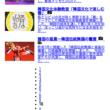
し、幕張メッセとZOZOマ...
韓国文化体験教室「韓国文化で楽しむ
春」
色とりどりの花が咲く季節である「春」を
テーマにした韓国文化体験教室を開催しま
した。 韓国の絵本を通して春に咲く花を知
り、ほっこり温かな気持ちになるお話を分
か...
韓国の風景～韓国伝統舞踊の饗宴
昨年7月に開催した「韓国伝統舞踊と音楽の
饗宴」の続編舞台を開催しました。 今回の
公演では韓国伝統芸術界の重鎮と若手芸術
家たちが共演し、韓国伝統舞踊の真髄
と、...
1
2
3
4
5
6
7
8
9
10
Next
»