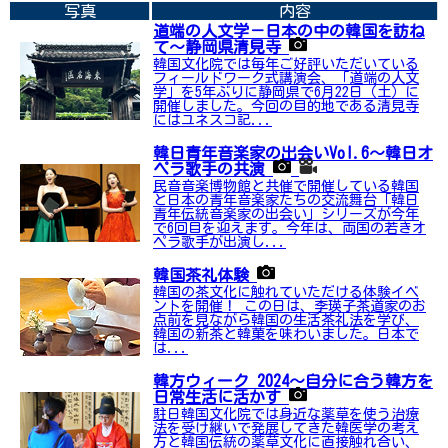
写真
内容
道端の人文学－日本の中の韓国を訪ね
て～静岡県清見寺
韓国文化院では毎年ご好評いただいている
フィールドワーク式講演会、「道端の人文
学」を5年ぶりに静岡県で6月22日（土）に
開催しました。今回の目的地である清見寺
にはユネスコ記...
韓日青年音楽家の出会いVol.6～韓日オ
ペラ歌手の共演
民音音楽博物館と共催で開催している韓国
と日本の青年音楽家たちの交流舞台「韓日
青年伝統音楽家の出会い」シリーズが今年
で6回目を迎えます。今年は、両国の若きオ
ペラ歌手が出演し...
韓国茶礼体験
韓国の茶文化に触れていただける体験イベ
ントを開催！ この日は、李瑛子茶道家のお
点前を見ながら韓国の生活茶礼法を学び、
韓国の新茶と韓菓を味わいました。日本で
は...
韓方ウィーク 2024～自分に合う韓方を
日常生活に活かす
駐日韓国文化院では身近な薬草を使う治療
法を受け継いで発展してきた韓医学の考え
方と韓国伝統の薬草文化に直接触れ合い、