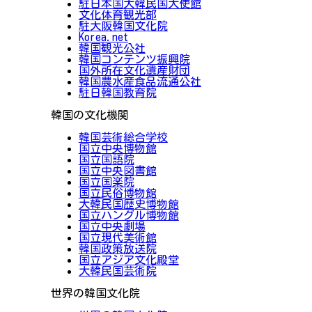
駐日本国大韓民国大使館
文化体育観光部
駐大阪韓国文化院
Korea.net
韓国観光公社
韓国コンテンツ振興院
国外所在文化遺産財団
韓国農水産食品流通公社
駐日韓国教育院
韓国の文化機関
韓国芸術総合学校
国立中央博物館
国立国語院
国立中央図書館
国立国楽院
国立民俗博物館
大韓民国歴史博物館
国立ハングル博物館
国立中央劇場
国立現代美術館
韓国政策放送院
国立アジア文化殿堂
大韓民国芸術院
世界の韓国文化院