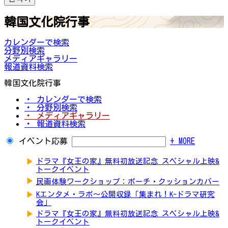
韓国文化院行事
カレンダーで検索
分野別検索
メディアギャラリー
報道資料検索
韓国文化院行事
・ カレンダーで検索
・ 分野別検索
・ メディアギャラリー
・ 報道資料検索
イベント応募
+ MORE
▶
ドラマ『女王の家』無料初放送記念 スペシャル上映&
トークイベント
▶
民画体験ワークショップ：ポーチ・クッションカバー
▶
Kエンタメ・ラボ～公開収録「集まれ！K-ドラマ研究
会」
▶
ドラマ『女王の家』無料初放送記念 スペシャル上映&
トークイベント