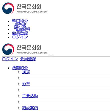
韓国紹介
掲示板
報道資料
会員登録
ログイン
ログイン
会員登録
한국어
機関紹介
挨拶
沿革
主要活動
施設案内