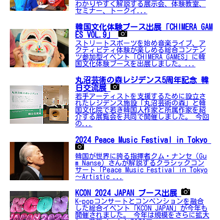
わかりやすく解説する展示会、体験教室、
セミナー、トークイ...
韓国文化体験ブース出展「CHIMERA GAM
ES VOL.9」
ストリートスポーツを始め音楽ライブ、ア
クティビティ体験が楽しめる総合コンテン
ツ参加型イベント「CHIMERA GAMES」に韓
国文化体験ブースを出展しました。...
丸沼芸術の森レジデンス5周年記念 韓
日交流展
若手アーティストを支援するために設立さ
れたレジデンス施設「丸沼芸術の森」と韓
国文化院で若き韓国人作家と所属作家を紹
介する展覧会を共同で開催しました。 今回
の...
2024 Peace Music Festival in Tokyo
韓国が世界に誇る指揮者クム・ナンセ（Gu
m Nanse）さんが解説するクラシックコン
サート「Peace Music Festival in Tokyo
～Artistic ...
KCON 2024 JAPAN ブース出展
K-popコンサートとコンベンションを融合
した総合イベント「KCON JAPAN」が今年も
開催されました。 今年は規模をさらに拡大