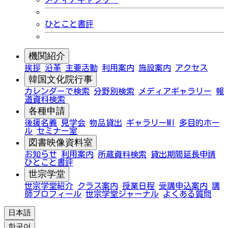
ひとこと書評
機関紹介
挨拶
沿革
主要活動
利用案内
施設案内
アクセス
韓国文化院行事
カレンダーで検索
分野別検索
メディアギャラリー
報
道資料検索
各種申請
後援名義
見学会
物品貸出
ギャラリーMI
多目的ホー
ル
セミナー室
図書映像資料室
お知らせ
利用案内
所蔵資料検索
貸出期間延長申請
ひとこと書評
世宗学堂
世宗学堂紹介
クラス案内
授業日程
受講申込案内
講
師プロフィール
世宗学堂ジャーナル
よくある質問
日本語
한국어