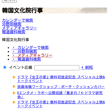
韓国文化院行事
カレンダーで検索
分野別検索
メディアギャラリー
報道資料検索
韓国文化院行事
・ カレンダーで検索
・ 分野別検索
・ メディアギャラリー
・ 報道資料検索
イベント応募
+ MORE
▶
ドラマ『女王の家』無料初放送記念 スペシャル上映&
トークイベント
▶
民画体験ワークショップ：ポーチ・クッションカバー
▶
Kエンタメ・ラボ～公開収録「集まれ！K-ドラマ研究
会」
▶
ドラマ『女王の家』無料初放送記念 スペシャル上映&
トークイベント