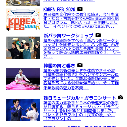
KOREA FES 2026
駐日韓国文化院では去年に続き、今年も文
化・社会・言語分野での韓日交流を図る総
合プログラム「KOREA FES」を開催しまし
た。 イベントでは韓日の文化交流や...
新バラ舞ワークショップ
韓国伝統舞踊を学べる「新バラ舞ワークシ
ョップ」を開催しました。バラ舞は、西洋
楽器のシンバルに似た金属打楽器「バラ」
を持って踊る伝統的な民俗舞踊です。 ワー
ク...
韓国の舞と響き
韓国伝統芸術の美しさを体感できる公演
《韓国の舞と響き》をハンマダンホールに
て開催しました。全羅北道舞踊の美しさ、
名唱たちによる伽倻琴弾き語り、そして伽
倻琴散調の魅力をお楽...
韓日ミュージカル・ガラコンサート
韓国の実力派歌手と日本の新進気鋭の歌手
が共演する「韓日ミュージカル・ガラコン
サート」をMIN-ONと共同開催しました。
『レ・ミゼラブル』の「民衆の歌」や、
『アラジン』の「...