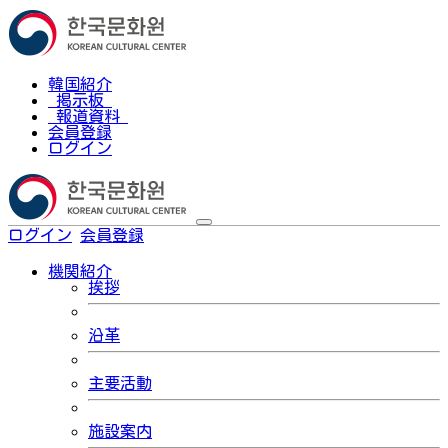
韓国紹介
掲示板
報道資料
会員登録
ログイン
ログイン
会員登録
한국어
機関紹介
挨拶
沿革
主要活動
施設案内