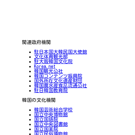
関連政府機関
駐日本国大韓民国大使館
文化体育観光部
駐大阪韓国文化院
Korea.net
韓国観光公社
韓国コンテンツ振興院
国外所在文化遺産財団
韓国農水産食品流通公社
駐日韓国教育院
韓国の文化機関
韓国芸術総合学校
国立中央博物館
国立国語院
国立中央図書館
国立国楽院
国立民俗博物館