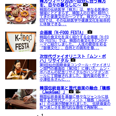
韓方ウィーク2026～自分に合う韓方
を、日々の暮らしに～
韓国の伝統医学「韓方」は、単なる医療の
領域にとどまらず、韓国人の日常に根付い
てきた健康文化の一つです。韓方ウィーク2
026では、その伝統医学や健康文化を総合的
に体験できる...
企画展「K-FOOD FESTA」
韓国の食文化を深く紹介する企画展「K-FO
OD FESTA」では、韓国の食文化を3つのテ
ーマご紹介しました。 人生の節目を彩る
「御膳文化」、自然との調和を尊...
次世代ヴァイオリニスト「ムン・ボ
ハ」リサイタル
第9回仙台国際音楽コンクール・ヴァイオリ
ン部門の最高位（第2位）に輝いた、ムン・
ボハさんの記念リサイタルがハンマダンホ
ールにて開催されました。室内楽の名手・
小澤佳永さんに...
韓国伝統音楽と現代音楽の融合「積感
（JeokGam）」
韓国伝統音楽を基盤に様々なジャンルに挑
戦する次世代アーティスト「積感（JeokGa
m)」の公演が開催されました。 伝統音楽の
持つ美しさを現代的な感性で再解釈...
1