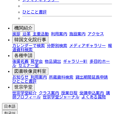
ひとこと書評
機関紹介
挨拶
沿革
主要活動
利用案内
施設案内
アクセス
韓国文化院行事
カレンダーで検索
分野別検索
メディアギャラリー
報
道資料検索
各種申請
後援名義
見学会
物品貸出
ギャラリーMI
多目的ホー
ル
セミナー室
図書映像資料室
お知らせ
利用案内
所蔵資料検索
貸出期間延長申請
ひとこと書評
世宗学堂
世宗学堂紹介
クラス案内
授業日程
受講申込案内
講
師プロフィール
世宗学堂ジャーナル
よくある質問
日本語
한국어