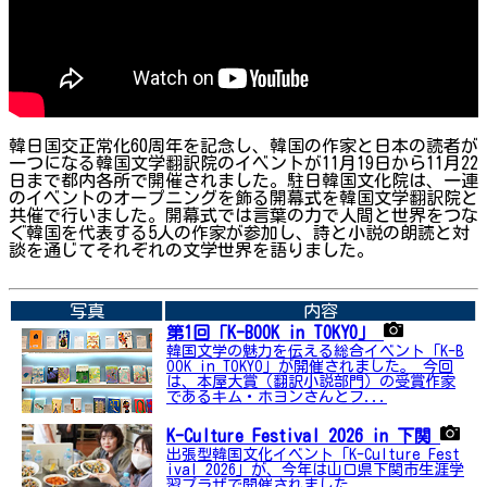
韓日国交正常化60周年を記念し、韓国の作家と日本の読者が
一つになる韓国文学翻訳院のイベントが11月19日から11月22
日まで都内各所で開催されました。駐日韓国文化院は、一連
のイベントのオープニングを飾る開幕式を韓国文学翻訳院と
共催で行いました。開幕式では言葉の力で人間と世界をつな
ぐ韓国を代表する5人の作家が参加し、詩と小説の朗読と対
談を通じてそれぞれの文学世界を語りました。
➡関連内容はこちら
写真
内容
第1回「K-BOOK in TOKYO」
韓国文学の魅力を伝える総合イベント「K-B
OOK in TOKYO」が開催されました。 今回
は、本屋大賞（翻訳小説部門）の受賞作家
であるキム・ホヨンさんとフ...
K-Culture Festival 2026 in 下関
出張型韓国文化イベント「K-Culture Fest
ival 2026」が、今年は山口県下関市生涯学
習プラザで開催されました。