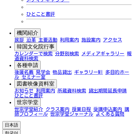
ひとこと書評
機関紹介
挨拶
沿革
主要活動
利用案内
施設案内
アクセス
韓国文化院行事
カレンダーで検索
分野別検索
メディアギャラリー
報
道資料検索
各種申請
後援名義
見学会
物品貸出
ギャラリーMI
多目的ホー
ル
セミナー室
図書映像資料室
お知らせ
利用案内
所蔵資料検索
貸出期間延長申請
ひとこと書評
世宗学堂
世宗学堂紹介
クラス案内
授業日程
受講申込案内
講
師プロフィール
世宗学堂ジャーナル
よくある質問
日本語
한국어