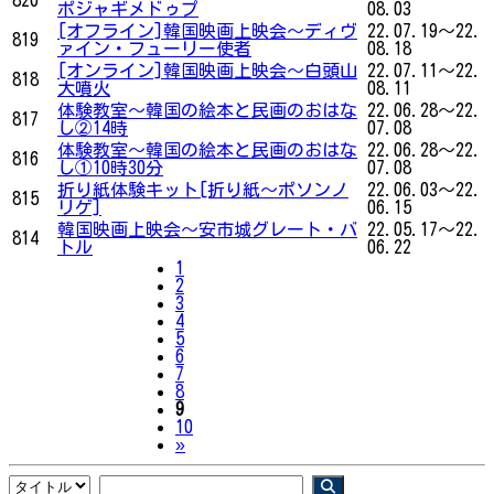
ポジャギメドゥプ
08.03
[オフライン]韓国映画上映会〜ディヴ
22.07.19～22.
819
ァイン・フューリー使者
08.18
[オンライン]韓国映画上映会〜白頭山
22.07.11～22.
818
大噴火
08.11
体験教室～韓国の絵本と民画のおはな
22.06.28～22.
817
し②14時
07.08
体験教室～韓国の絵本と民画のおはな
22.06.28～22.
816
し①10時30分
07.08
折り紙体験キット[折り紙〜ポソンノ
22.06.03～22.
815
リゲ]
06.15
韓国映画上映会〜安市城グレート・バ
22.05.17～22.
814
トル
06.22
1
2
3
4
5
6
7
8
9
10
Next
»