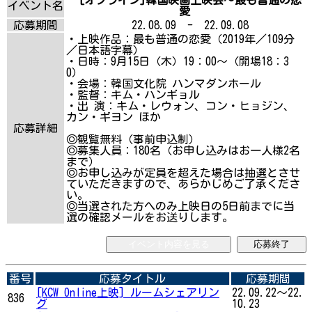
イベント名
愛
応募期間
22.08.09 - 22.09.08
・上映作品：最も普通の恋愛（2019年／109分
／日本語字幕）
・日時：9月15日（木）19：00～（開場18：3
0）
・会場：韓国文化院 ハンマダンホール
・監督：キム・ハンギョル
・出 演：キム・レウォン、コン・ヒョジン、
カン・ギヨン ほか
応募詳細
◎観覧無料（事前申込制）
◎募集人員：180名（お申し込みはお一人様2名
まで）
◎お申し込みが定員を超えた場合は抽選とさせ
ていただきますので、あらかじめご了承くださ
い。
◎当選された方へのみ上映日の5日前までに当
選の確認メールをお送りします。
イベント内容を見る
応募終了
番号
応募タイトル
応募期間
[KCW Online上映] ルームシェアリン
22.09.22～22.
836
グ
10.23