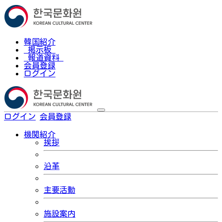
韓国紹介
掲示板
報道資料
会員登録
ログイン
ログイン
会員登録
한국어
機関紹介
挨拶
沿革
主要活動
施設案内