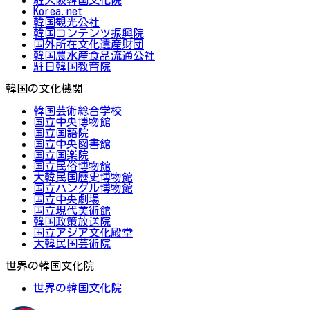
Korea.net
韓国観光公社
韓国コンテンツ振興院
国外所在文化遺産財団
韓国農水産食品流通公社
駐日韓国教育院
韓国の文化機関
韓国芸術総合学校
国立中央博物館
国立国語院
国立中央図書館
国立国楽院
国立民俗博物館
大韓民国歴史博物館
国立ハングル博物館
国立中央劇場
国立現代美術館
韓国政策放送院
国立アジア文化殿堂
大韓民国芸術院
世界の韓国文化院
世界の韓国文化院