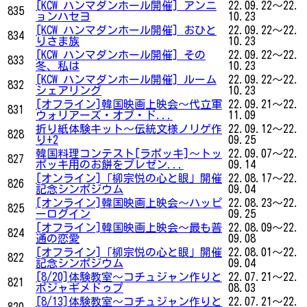
[KCW ハンマダンホール開催] アンニ
22.09.22～22.
835
ョンハセヨ
10.23
[KCW ハンマダンホール開催] おひと
22.09.22～22.
834
りさま族
10.23
[KCW ハンマダンホール開催] その
22.09.22～22.
833
冬、私は
10.23
[KCW ハンマダンホール開催] ルーム
22.09.22～22.
832
シェアリング
10.23
[オフライン]韓国映画上映会〜代立軍
22.09.21～22.
831
ウォリアーズ・オブ・ド...
11.09
折り紙体験キット～伝統文様ノリゲ作
22.09.12～22.
828
り+2
09.25
韓国料理コンテスト[ラポッキ]～トッ
22.09.07～22.
827
ポッキ用のお餅をプレゼン...
09.14
[オンライン]「柳宗悦の心と眼」開催
22.08.17～22.
826
記念シンポジウム
09.04
[オンライン]韓国映画上映会〜ハッピ
22.08.23～22.
825
ーログイン
09.25
[オフライン]韓国映画上映会〜最も普
22.08.09～22.
824
通の恋愛
09.08
[オフライン]「柳宗悦の心と眼」開催
22.08.01～22.
822
記念シンポジウム
09.04
[8/20]体験教室～コチュジャン作りと
22.07.21～22.
821
ポジャギメドゥプ
08.03
[8/13]体験教室～コチュジャン作りと
22.07.21～22.
820