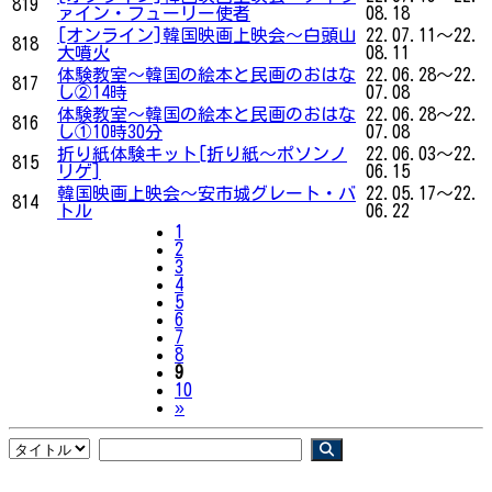
819
ァイン・フューリー使者
08.18
[オンライン]韓国映画上映会〜白頭山
22.07.11～22.
818
大噴火
08.11
体験教室～韓国の絵本と民画のおはな
22.06.28～22.
817
し②14時
07.08
体験教室～韓国の絵本と民画のおはな
22.06.28～22.
816
し①10時30分
07.08
折り紙体験キット[折り紙〜ポソンノ
22.06.03～22.
815
リゲ]
06.15
韓国映画上映会〜安市城グレート・バ
22.05.17～22.
814
トル
06.22
1
2
3
4
5
6
7
8
9
10
Next
»