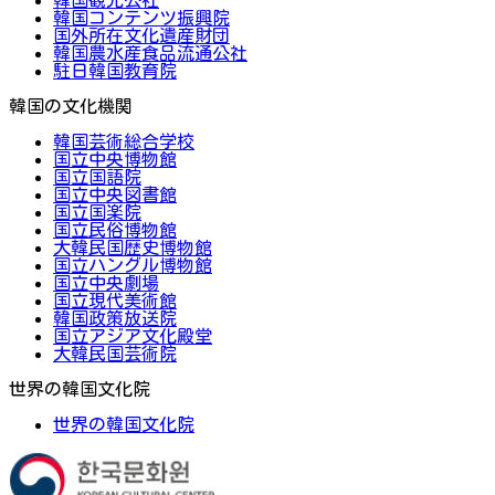
韓国コンテンツ振興院
国外所在文化遺産財団
韓国農水産食品流通公社
駐日韓国教育院
韓国の文化機関
韓国芸術総合学校
国立中央博物館
国立国語院
国立中央図書館
国立国楽院
国立民俗博物館
大韓民国歴史博物館
国立ハングル博物館
国立中央劇場
国立現代美術館
韓国政策放送院
国立アジア文化殿堂
大韓民国芸術院
世界の韓国文化院
世界の韓国文化院