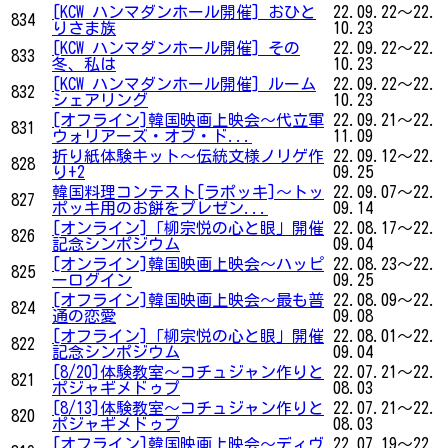
[KCW ハンマダンホール開催] おひと
22.09.22～22.
834
りさま族
10.23
[KCW ハンマダンホール開催] その
22.09.22～22.
833
冬、私は
10.23
[KCW ハンマダンホール開催] ルーム
22.09.22～22.
832
シェアリング
10.23
[オフライン]韓国映画上映会〜代立軍
22.09.21～22.
831
ウォリアーズ・オブ・ド...
11.09
折り紙体験キット～伝統文様ノリゲ作
22.09.12～22.
828
り+2
09.25
韓国料理コンテスト[ラポッキ]～トッ
22.09.07～22.
827
ポッキ用のお餅をプレゼン...
09.14
[オンライン]「柳宗悦の心と眼」開催
22.08.17～22.
826
記念シンポジウム
09.04
[オンライン]韓国映画上映会〜ハッピ
22.08.23～22.
825
ーログイン
09.25
[オフライン]韓国映画上映会〜最も普
22.08.09～22.
824
通の恋愛
09.08
[オフライン]「柳宗悦の心と眼」開催
22.08.01～22.
822
記念シンポジウム
09.04
[8/20]体験教室～コチュジャン作りと
22.07.21～22.
821
ポジャギメドゥプ
08.03
[8/13]体験教室～コチュジャン作りと
22.07.21～22.
820
ポジャギメドゥプ
08.03
[オフライン]韓国映画上映会〜ディヴ
22.07.19～22.