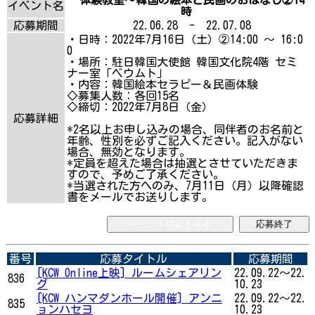
イベント名
時
応募期間
22.06.28 - 22.07.08
・日時：2022年7月16日（土）②14:00 ～ 16:0
0
・場所：駐日韓国大使館 韓国文化院4階 セミ
ナー室「ベウムト」
・内容：韓国絵本セラピー＆民画体験
◇募集人数：各回15名
◇締切：2022年7月8日（金）
応募詳細
*2名以上お申し込みの場合、同伴者のお名前と
年齢、性別を必ずご記入ください。記入がない
場合、無効となります。
*定員を超えた場合は抽選とさせていただきま
すので、予めご了承ください。
*当選された方へのみ、7月11日（月）以降確認
書をメールでお送りします。
イベント内容を見る
応募終了
番号
応募タイトル
応募期間
[KCW Online上映] ルームシェアリン
22.09.22～22.
836
グ
10.23
[KCW ハンマダンホール開催] アンニ
22.09.22～22.
835
ョンハセヨ
10.23