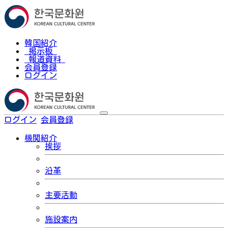
韓国紹介
掲示板
報道資料
会員登録
ログイン
ログイン
会員登録
한국어
機関紹介
挨拶
沿革
主要活動
施設案内