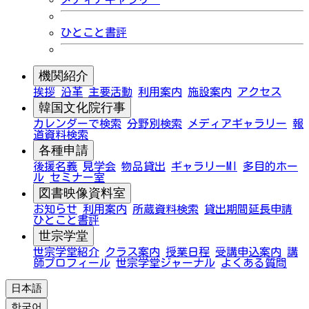
ひとこと書評
機関紹介
挨拶
沿革
主要活動
利用案内
施設案内
アクセス
韓国文化院行事
カレンダーで検索
分野別検索
メディアギャラリー
報
道資料検索
各種申請
後援名義
見学会
物品貸出
ギャラリーMI
多目的ホー
ル
セミナー室
図書映像資料室
お知らせ
利用案内
所蔵資料検索
貸出期間延長申請
ひとこと書評
世宗学堂
世宗学堂紹介
クラス案内
授業日程
受講申込案内
講
師プロフィール
世宗学堂ジャーナル
よくある質問
日本語
한국어