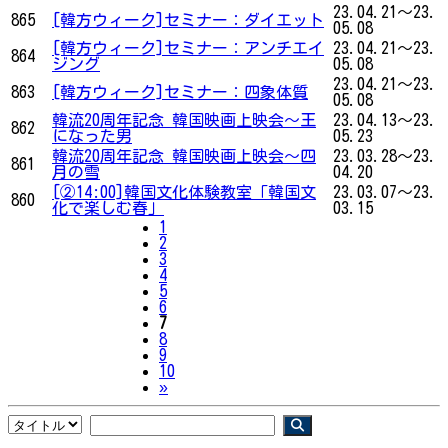
23.04.21～23.
865
[韓方ウィーク]セミナー：ダイエット
05.08
[韓方ウィーク]セミナー：アンチエイ
23.04.21～23.
864
ジング
05.08
23.04.21～23.
863
[韓方ウィーク]セミナー：四象体質
05.08
韓流20周年記念 韓国映画上映会〜王
23.04.13～23.
862
になった男
05.23
韓流20周年記念 韓国映画上映会〜四
23.03.28～23.
861
月の雪
04.20
[②14:00]韓国文化体験教室「韓国文
23.03.07～23.
860
化で楽しむ春」
03.15
1
2
3
4
5
6
7
8
9
10
Next
»