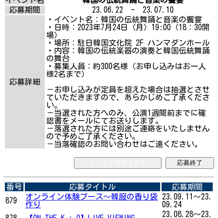
応募期間
23.06.22 - 23.07.10
・イベント名：韓国の伝統舞踊と音楽の饗宴
・日時：2023年7月24日（月）19:00（18：30開
場）
・場所：駐日韓国文化院 2F ハンマダンホール
・内容：韓国の伝統楽器の演奏と韓国伝統舞踊
の舞台
・募集人員：約300名様（お申し込みはお一人
様2名まで）
応募詳細
－お申し込みが定員を超えた場合は抽選とさせ
ていただきますので、あらかじめご了承くださ
い。
－当選された方へのみ、公演1週間前までに確
認書をメールにてお送りします。
－落選された方には別途ご連絡をいたしません
ので予めご了承ください。
－当落確認のお問い合わせはご遠ください。
イベント内容を見る
応募終了
番号
応募タイトル
応募期間
オンライン体験ブース〜韓服の香り袋
23.09.11～23.
879
作り
09.24
23.08.28～23.
878
【ON THE K : O】LIVE VIEWING