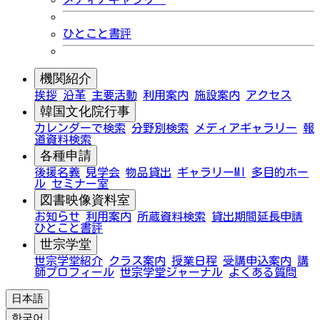
ひとこと書評
機関紹介
挨拶
沿革
主要活動
利用案内
施設案内
アクセス
韓国文化院行事
カレンダーで検索
分野別検索
メディアギャラリー
報
道資料検索
各種申請
後援名義
見学会
物品貸出
ギャラリーMI
多目的ホー
ル
セミナー室
図書映像資料室
お知らせ
利用案内
所蔵資料検索
貸出期間延長申請
ひとこと書評
世宗学堂
世宗学堂紹介
クラス案内
授業日程
受講申込案内
講
師プロフィール
世宗学堂ジャーナル
よくある質問
日本語
한국어