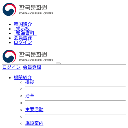
韓国紹介
掲示板
報道資料
会員登録
ログイン
ログイン
会員登録
한국어
機関紹介
挨拶
沿革
主要活動
施設案内