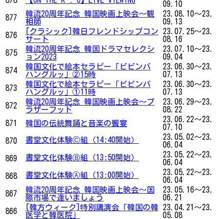
09.10
韓流20周年記念 韓国映画上映会〜観
23.08.10～23.
877
相師
09.13
[クラシック]韓日フレンドシップコン
23.07.25～23.
876
サート
08.16
韓流20周年記念 韓国ドラマセレクシ
23.07.10～23.
875
ョン2023
09.04
韓国文化で絵本セラピー「ビビンバ
23.06.30～23.
874
ハングルッ」②15時
07.13
韓国文化で絵本セラピー「ビビンバ
23.06.30～23.
873
ハングルッ」①11時
07.13
韓流20周年記念 韓国映画上映会〜ブ
23.06.29～23.
872
ラザーフッド
08.22
23.06.22～23.
871
韓国の伝統舞踊と音楽の饗宴
07.10
23.05.02～23.
書堂文化体験Ⓒ組（14:40開始）
870
06.04
23.05.22～23.
書堂文化体験Ⓑ組（13:50開始）
869
06.04
23.05.22～23.
書堂文化体験Ⓐ組（13:00開始）
868
06.04
韓流20周年記念 韓国映画上映会〜国
23.05.16～23.
867
際市場で逢いましょう
06.21
[韓方ウィーク]特別講演会「韓国の韓
23.04.21～23.
866
医学と韓医院」
05.08