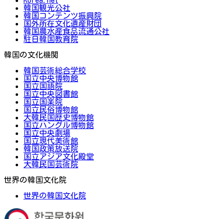
韓国観光公社
韓国コンテンツ振興院
国外所在文化遺産財団
韓国農水産食品流通公社
駐日韓国教育院
韓国の文化機関
韓国芸術総合学校
国立中央博物館
国立国語院
国立中央図書館
国立国楽院
国立民俗博物館
大韓民国歴史博物館
国立ハングル博物館
国立中央劇場
国立現代美術館
韓国政策放送院
国立アジア文化殿堂
大韓民国芸術院
世界の韓国文化院
世界の韓国文化院