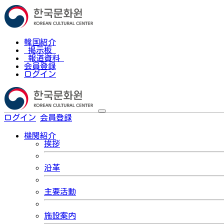
韓国紹介
掲示板
報道資料
会員登録
ログイン
ログイン
会員登録
한국어
機関紹介
挨拶
沿革
主要活動
施設案内