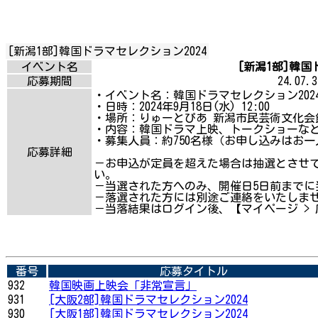
[新潟1部]韓国ドラマセレクション2024
イベント名
[新潟1部]韓国ド
応募期間
24.07.3
・イベント名：韓国ドラマセレクション202
・日時：2024年9月18日(水) 12:00
・場所：りゅーとぴあ 新潟市民芸術文化会
・内容：韓国ドラマ上映、トークショーな
・募集人員：約750名様（お申し込みはお一
応募詳細
－お申込が定員を超えた場合は抽選とさせ
い。
－当選された方へのみ、開催日5日前までに
－落選された方には別途ご連絡をいたしま
－当落結果はログイン後、【マイページ >
番号
応募タイトル
932
韓国映画上映会「非常宣言」
931
[大阪2部]韓国ドラマセレクション2024
930
[大阪1部]韓国ドラマセレクション2024