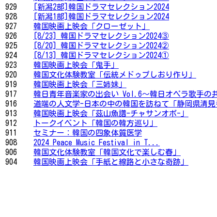
929
[新潟2部]韓国ドラマセレクション2024
928
[新潟1部]韓国ドラマセレクション2024
927
韓国映画上映会「クローゼット」
926
[8/23] 韓国ドラマセレクション2024③
925
[8/20] 韓国ドラマセレクション2024②
924
[8/13] 韓国ドラマセレクション2024①
923
韓国映画上映会「鬼手」
920
韓国文化体験教室「伝統メドゥプしおり作り」
919
韓国映画上映会「三姉妹」
917
韓日青年音楽家の出会い Vol.6～韓日オペラ歌手の
916
道端の人文学-日本の中の韓国を訪ねて「静岡県清見
913
韓国映画上映会「茲山魚譜-チャサンオボ-」
912
トークイベント「韓国の韓方巡り」
911
セミナー：韓国の四象体質医学
908
2024 Peace Music Festival in T...
906
韓国文化体験教室「韓国文化で楽しむ春」
904
韓国映画上映会「手紙と線路と小さな奇跡」