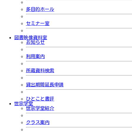
多目的ホール
セミナー室
図書映像資料室
お知らせ
利用案内
所蔵資料検索
貸出期間延長申請
ひとこと書評
世宗学堂
世宗学堂紹介
クラス案内