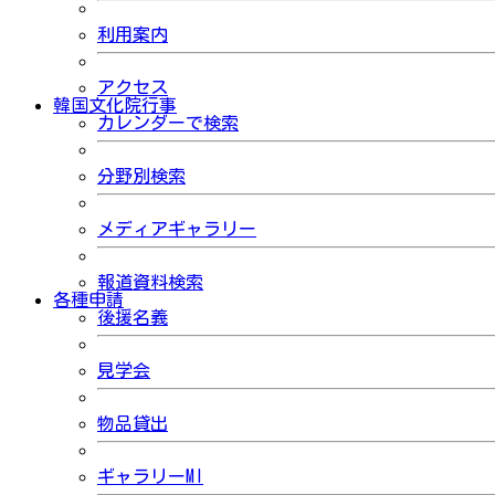
利用案内
アクセス
韓国文化院行事
カレンダーで検索
分野別検索
メディアギャラリー
報道資料検索
各種申請
後援名義
見学会
物品貸出
ギャラリーMI