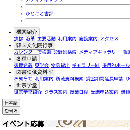
ひとこと書評
機関紹介
挨拶
沿革
主要活動
利用案内
施設案内
アクセス
韓国文化院行事
カレンダーで検索
分野別検索
メディアギャラリー
報
各種申請
後援名義
見学会
物品貸出
ギャラリーMI
多目的ホール
図書映像資料室
お知らせ
利用案内
所蔵資料検索
貸出期間延長申請
ひ
世宗学堂
世宗学堂紹介
クラス案内
授業日程
受講申込案内
講師
日本語
한국어
イベント応募