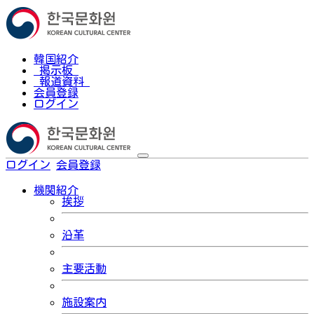
韓国紹介
掲示板
報道資料
会員登録
ログイン
ログイン
会員登録
한국어
機関紹介
挨拶
沿革
主要活動
施設案内