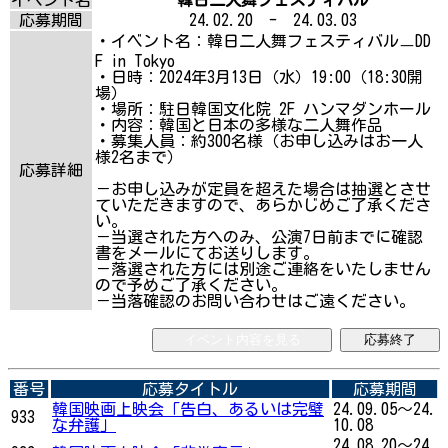
応募期間
24.02.20 - 24.03.03
・イベント名：韓日二人舞フェスティバルㅡDD
F in Tokyo
・日時：2024年3月13日（水）19:00（18:30開
場）
・場所：駐日韓国文化院 2F ハンマダンホール
・内容：韓国と日本の多様な二人舞作品
・募集人員：約300名様（お申し込みはお一人
様2名まで）
応募詳細
－お申し込みが定員を超えた場合は抽選とさせ
ていただきますので、あらかじめご了承くださ
い。
－当選された方へのみ、公演7日前までに確認
書をメールにてお送りします。
－落選された方には別途ご連絡をいたしません
ので予めご了承ください。
－当落確認のお問い合わせはご遠ください。
イベント内容を見る
応募終了
番号
応募タイトル
応募期間
韓国映画上映会「告白、あるいは完璧
24.09.05～24.
933
な弁護」
10.08
24.08.20～24.