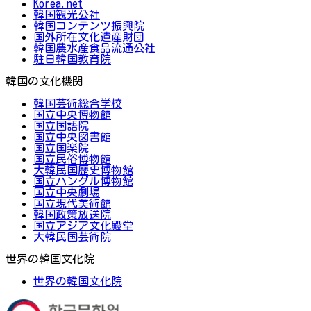
Korea.net
韓国観光公社
韓国コンテンツ振興院
国外所在文化遺産財団
韓国農水産食品流通公社
駐日韓国教育院
韓国の文化機関
韓国芸術総合学校
国立中央博物館
国立国語院
国立中央図書館
国立国楽院
国立民俗博物館
大韓民国歴史博物館
国立ハングル博物館
国立中央劇場
国立現代美術館
韓国政策放送院
国立アジア文化殿堂
大韓民国芸術院
世界の韓国文化院
世界の韓国文化院