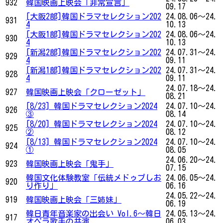
932
韓国映画上映会「非常宣言」
09.17
[大阪2部]韓国ドラマセレクション202
24.08.06～24.
931
4
10.13
[大阪1部]韓国ドラマセレクション202
24.08.06～24.
930
4
10.13
[新潟2部]韓国ドラマセレクション202
24.07.31～24.
929
4
09.11
[新潟1部]韓国ドラマセレクション202
24.07.31～24.
928
4
09.11
24.07.18～24.
927
韓国映画上映会「クローゼット」
08.21
[8/23] 韓国ドラマセレクション2024
24.07.10～24.
926
③
08.14
[8/20] 韓国ドラマセレクション2024
24.07.10～24.
925
②
08.12
[8/13] 韓国ドラマセレクション2024
24.07.10～24.
924
①
08.05
24.06.20～24.
923
韓国映画上映会「鬼手」
07.15
韓国文化体験教室「伝統メドゥプしお
24.06.05～24.
920
り作り」
06.16
24.05.22～24.
919
韓国映画上映会「三姉妹」
06.19
韓日青年音楽家の出会い Vol.6～韓日
24.05.13～24.
917
オペラ歌手の共演
06.03