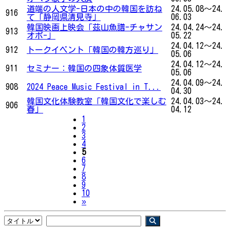
道端の人文学-日本の中の韓国を訪ね
24.05.08～24.
916
て「静岡県清見寺」
06.03
韓国映画上映会「茲山魚譜-チャサン
24.04.24～24.
913
オボ-」
05.22
24.04.12～24.
912
トークイベント「韓国の韓方巡り」
05.06
24.04.12～24.
911
セミナー：韓国の四象体質医学
05.06
24.04.09～24.
908
2024 Peace Music Festival in T...
04.30
韓国文化体験教室「韓国文化で楽しむ
24.04.03～24.
906
春」
04.12
1
2
3
4
5
6
7
8
9
10
Next
»