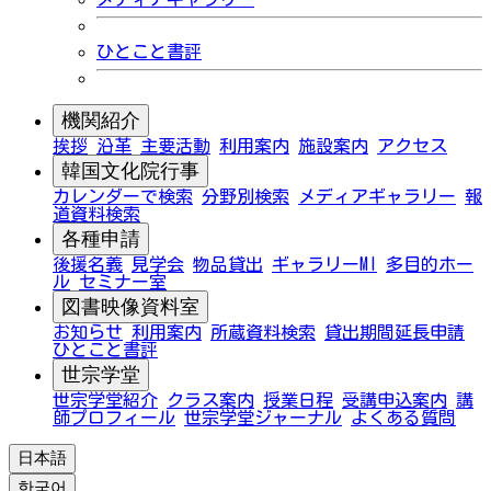
ひとこと書評
機関紹介
挨拶
沿革
主要活動
利用案内
施設案内
アクセス
韓国文化院行事
カレンダーで検索
分野別検索
メディアギャラリー
報
道資料検索
各種申請
後援名義
見学会
物品貸出
ギャラリーMI
多目的ホー
ル
セミナー室
図書映像資料室
お知らせ
利用案内
所蔵資料検索
貸出期間延長申請
ひとこと書評
世宗学堂
世宗学堂紹介
クラス案内
授業日程
受講申込案内
講
師プロフィール
世宗学堂ジャーナル
よくある質問
日本語
한국어