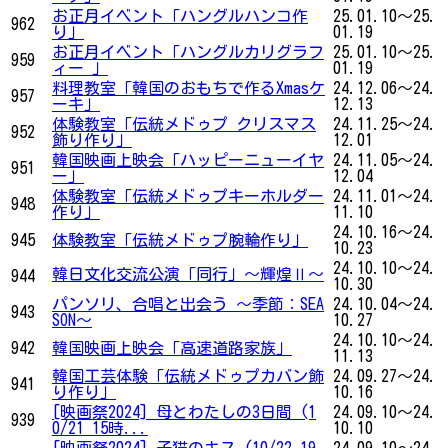
お正月イベント「ハングルハンコ作
25.01.10～25.
962
り」
01.19
お正月イベント「ハングルカリグラフ
25.01.10～25.
959
ィー 」
01.19
料理教室「韓国のおもちで作るXmasケ
24.12.06～24.
957
ーキ」
12.13
体験教室「伝統メドゥプ クリスマス
24.11.25～24.
952
飾り作り」
12.01
韓国映画上映会「ハッピーニューイヤ
24.11.05～24.
951
ー」
12.04
体験教室「伝統メドゥプキーホルダー
24.11.01～24.
948
作り」
11.10
24.10.16～24.
945
体験教室「伝統メドゥプ腕輪作り」
10.23
24.10.10～24.
韓日文化交流公演「同行」～輝煌Ⅱ～
944
10.30
パンソリ、合唱と出会う ～季節：SEA
24.10.04～24.
943
SON～
10.27
24.10.10～24.
942
韓国映画上映会「高速道路家族」
11.13
韓国工芸体験「伝統メドゥプカバン飾
24.09.27～24.
941
り作り」
10.16
[映画祭2024] 母とわたしの3日間 (1
24.09.10～24.
939
0/21 15時...
10.10
[映画祭2024] 子猫のキス (10/22 19
24.09.10～24.