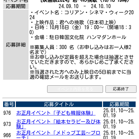
応募期間
24.09.10 - 24.10.10
・イベント名：コリアン・シネマ・ウィーク20
24
・上映作品：君への挽歌 (日本初上映)
・日時：10月18日（金）19：00～（開場18：3
0）
・会場：駐日韓国文化院 ハンマダンホール
応募詳細
※募集人員：300 名（お申し込みはお一人様2
名まで）
※お申し込みが定員を超えた場合は抽選とさせ
ていただきますので、あらかじめご了承くださ
い。
※当選された方へのみ上映日の5日前までに当
選の確認メールをお送りします。
イベント内容を見る
応募終了
番号
応募タイトル
応募期間
25.01.10～25.
976
お正月イベント「子ども韓服体験」
01.19
お正月イベント「絵本セラピー及び体
25.01.10～25.
973
験」
01.19
お正月イベント「メドゥプ工芸～ブロ
25.01.10～25.
966
ーチ」
01.19