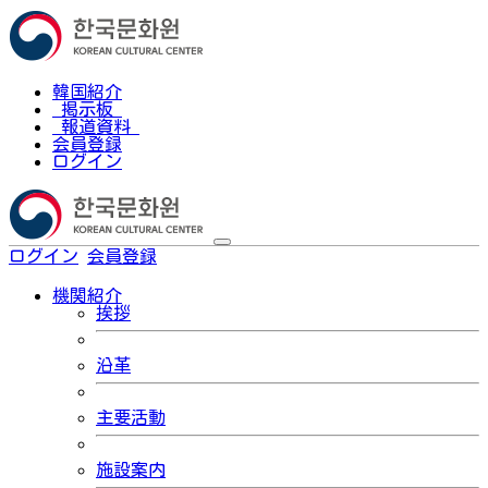
韓国紹介
掲示板
報道資料
会員登録
ログイン
ログイン
会員登録
한국어
機関紹介
挨拶
沿革
主要活動
施設案内