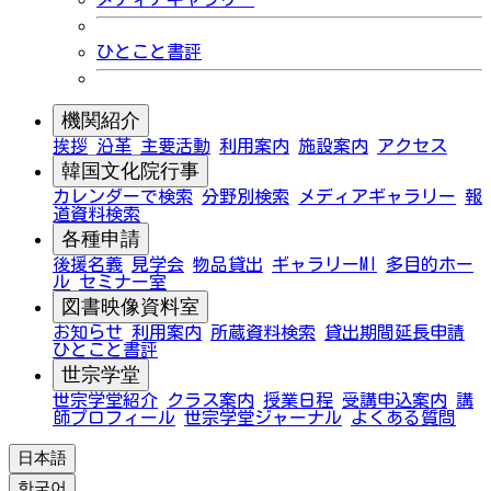
ひとこと書評
機関紹介
挨拶
沿革
主要活動
利用案内
施設案内
アクセス
韓国文化院行事
カレンダーで検索
分野別検索
メディアギャラリー
報
道資料検索
各種申請
後援名義
見学会
物品貸出
ギャラリーMI
多目的ホー
ル
セミナー室
図書映像資料室
お知らせ
利用案内
所蔵資料検索
貸出期間延長申請
ひとこと書評
世宗学堂
世宗学堂紹介
クラス案内
授業日程
受講申込案内
講
師プロフィール
世宗学堂ジャーナル
よくある質問
日本語
한국어