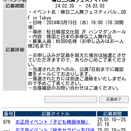
応募期間
24.02.20 - 24.03.03
・イベント名：韓日二人舞フェスティバルㅡDD
F in Tokyo
・日時：2024年3月13日（水）19:00（18:30開
場）
・場所：駐日韓国文化院 2F ハンマダンホール
・内容：韓国と日本の多様な二人舞作品
・募集人員：約300名様（お申し込みはお一人
様2名まで）
応募詳細
－お申し込みが定員を超えた場合は抽選とさせ
ていただきますので、あらかじめご了承くださ
い。
－当選された方へのみ、公演7日前までに確認
書をメールにてお送りします。
－落選された方には別途ご連絡をいたしません
ので予めご了承ください。
－当落確認のお問い合わせはご遠ください。
イベント内容を見る
応募終了
番号
応募タイトル
応募期間
25.01.10～25.
976
お正月イベント「子ども韓服体験」
01.19
お正月イベント「絵本セラピー及び体
25.01.10～25.