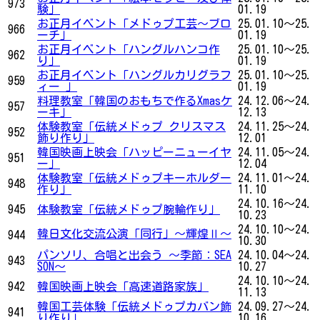
973
験」
01.19
お正月イベント「メドゥプ工芸～ブロ
25.01.10～25.
966
ーチ」
01.19
お正月イベント「ハングルハンコ作
25.01.10～25.
962
り」
01.19
お正月イベント「ハングルカリグラフ
25.01.10～25.
959
ィー 」
01.19
料理教室「韓国のおもちで作るXmasケ
24.12.06～24.
957
ーキ」
12.13
体験教室「伝統メドゥプ クリスマス
24.11.25～24.
952
飾り作り」
12.01
韓国映画上映会「ハッピーニューイヤ
24.11.05～24.
951
ー」
12.04
体験教室「伝統メドゥプキーホルダー
24.11.01～24.
948
作り」
11.10
24.10.16～24.
945
体験教室「伝統メドゥプ腕輪作り」
10.23
24.10.10～24.
韓日文化交流公演「同行」～輝煌Ⅱ～
944
10.30
パンソリ、合唱と出会う ～季節：SEA
24.10.04～24.
943
SON～
10.27
24.10.10～24.
942
韓国映画上映会「高速道路家族」
11.13
韓国工芸体験「伝統メドゥプカバン飾
24.09.27～24.
941
り作り」
10.16