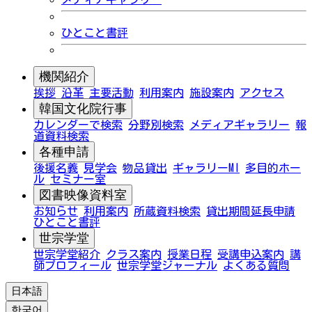
ひとこと書評
機関紹介
挨拶
沿革
主要活動
利用案内
施設案内
アクセス
韓国文化院行事
カレンダーで検索
分野別検索
メディアギャラリー
報
道資料検索
各種申請
後援名義
見学会
物品貸出
ギャラリーMI
多目的ホー
ル
セミナー室
図書映像資料室
お知らせ
利用案内
所蔵資料検索
貸出期間延長申請
ひとこと書評
世宗学堂
世宗学堂紹介
クラス案内
授業日程
受講申込案内
講
師プロフィール
世宗学堂ジャーナル
よくある質問
日本語
한국어