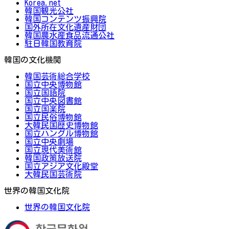
Korea.net
韓国観光公社
韓国コンテンツ振興院
国外所在文化遺産財団
韓国農水産食品流通公社
駐日韓国教育院
韓国の文化機関
韓国芸術総合学校
国立中央博物館
国立国語院
国立中央図書館
国立国楽院
国立民俗博物館
大韓民国歴史博物館
国立ハングル博物館
国立中央劇場
国立現代美術館
韓国政策放送院
国立アジア文化殿堂
大韓民国芸術院
世界の韓国文化院
世界の韓国文化院