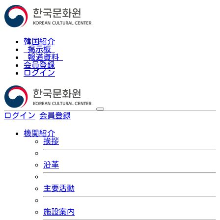
韓国紹介
掲示板
報道資料
会員登録
ログイン
ログイン
会員登録
한국어
機関紹介
挨拶
沿革
主要活動
施設案内