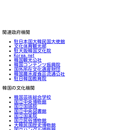
関連政府機関
駐日本国大韓民国大使館
文化体育観光部
駐大阪韓国文化院
Korea.net
韓国観光公社
韓国コンテンツ振興院
国外所在文化遺産財団
韓国農水産食品流通公社
駐日韓国教育院
韓国の文化機関
韓国芸術総合学校
国立中央博物館
国立国語院
国立中央図書館
国立国楽院
国立民俗博物館
大韓民国歴史博物館
国立ハングル博物館