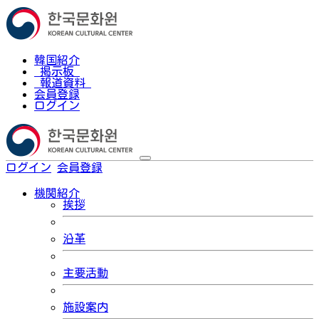
韓国紹介
掲示板
報道資料
会員登録
ログイン
ログイン
会員登録
한국어
機関紹介
挨拶
沿革
主要活動
施設案内