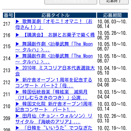
イベント内容を見る
応募終了
番号
応募タイトル
応募期間
▶ 歌舞楽劇「オモニ！オマニ！（お
10.06.03～10.
217
06.14
母さん！）」
10.05.28～10.
▶ 【講演会】 お餅とお菓子で築く橋
216
06.20
▶ 舞踊創作劇 <跆拳武舞「The Moon
10.05.18～10.
215
06.07
～ タルハ」>...
▶ 舞踊創作劇 <跆拳武舞「The Moon
10.05.18～10.
214
06.07
～ タルハ」>...
▶ 2010年 ミスコリア日本代表選抜大
10.04.19～10.
213
05.10
会
▶ 新庁舎オープン１周年を記念する
10.03.30～10.
212
04.06
コンサート パート2 ｢母...
▶ 韓国伝統音楽「韓絃楽 滅紫月
10.03.15～10.
211
04.04
（けしむらさきのつき）」公演...
▶ 韓国文化院 新庁舎オープン1周年
10.03.03～10.
210
03.14
記念コンサート パート1...
▶ 田月仙（チョン・ウォルソン）リ
10.02.26～10.
209
03.10
サイタル 『海峡のアリア』...
▶ 「日韓を“いいうた”でつなぎた
10.02.19～10.
208