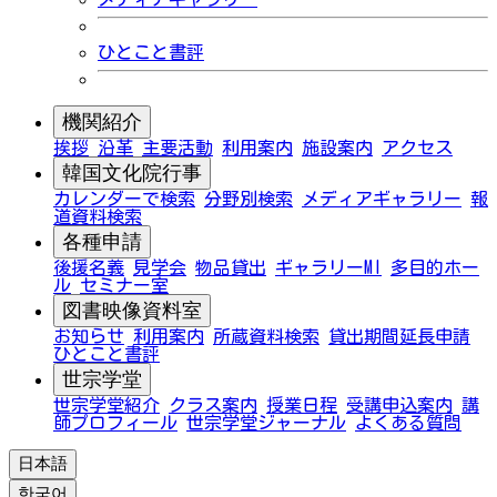
ひとこと書評
機関紹介
挨拶
沿革
主要活動
利用案内
施設案内
アクセス
韓国文化院行事
カレンダーで検索
分野別検索
メディアギャラリー
報
道資料検索
各種申請
後援名義
見学会
物品貸出
ギャラリーMI
多目的ホー
ル
セミナー室
図書映像資料室
お知らせ
利用案内
所蔵資料検索
貸出期間延長申請
ひとこと書評
世宗学堂
世宗学堂紹介
クラス案内
授業日程
受講申込案内
講
師プロフィール
世宗学堂ジャーナル
よくある質問
日本語
한국어