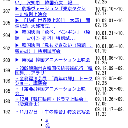
02.25
い」 沢知恵 韓国公演 報...
▶ 劇場ヴァージョン『東京タクシ
10.02.10～10.
207
02.17
ー』特別上映会
▶ 「IAAF 世界陸上2011 大邱」 開
10.02.01～10.
205
02.15
催記念 大邱市立...
▶ 韓国映画「飛べ、ペンギン」（原
10.01.21～10.
204
02.04
題 ：날아라 펭귄）特別試...
▶ 韓国映画「息もできない（原題 ：
10.01.08～10.
202
01.19
똥파리）」特別試写会
10.01.06～10.
▶ 第5回 韓国アニメーション上映会
200
01.25
・2009解説付き韓国伝統芸術紀行‘韓
09.12.09～09.
199
国舞...アラリ’
12.21
・全龍福漆芸展 「萬年の輝」 トーク
09.12.05～09.
198
ショー、講演会
12.25
・「第4回韓国アニメーション上映
09.11.26～09.
195
会」
12.10
・12月「韓国映画・ドラマ上映会」
09.11.26～09.
193
（恋愛術士）
12.09
09.11.17～09.
192
・11月27日 「牛の鈴音」特別試写会
11.23
Previous
«
31