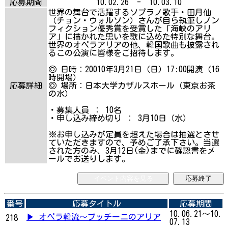
応募期間
10.02.26 - 10.03.10
世界の舞台で活躍するソプラノ歌手・田月仙
（チョン・ウォルソン）さんが自ら執筆しノン
フィクション優秀賞を受賞した「海峡のアリ
ア」に描かれた思いを歌に込めた特別な舞台。
世界のオペラアリアの他、韓国歌曲も披露され
るこの公演に皆様をご招待します。
◎ 日時：20010年3月21日（日）17:00開演（16
時開場）
応募詳細
◎ 場所：日本大学カザルスホール（東京お茶
の水）
・募集人員 ： 10名
・申し込み締め切り ： 3月10日（水）
※お申し込みが定員を超えた場合は抽選とさせ
ていただきますので、予めご了承下さい。当選
された方のみ、3月12日(金)までに確認書をメ
ールでお送りします。
イベント内容を見る
応募終了
番号
応募タイトル
応募期間
10.06.21～10.
▶ オペラ韓流～プッチーニのアリア
218
07.13