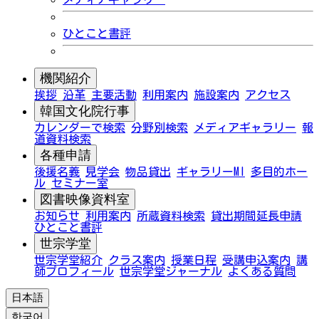
ひとこと書評
機関紹介
挨拶
沿革
主要活動
利用案内
施設案内
アクセス
韓国文化院行事
カレンダーで検索
分野別検索
メディアギャラリー
報
道資料検索
各種申請
後援名義
見学会
物品貸出
ギャラリーMI
多目的ホー
ル
セミナー室
図書映像資料室
お知らせ
利用案内
所蔵資料検索
貸出期間延長申請
ひとこと書評
世宗学堂
世宗学堂紹介
クラス案内
授業日程
受講申込案内
講
師プロフィール
世宗学堂ジャーナル
よくある質問
日本語
한국어