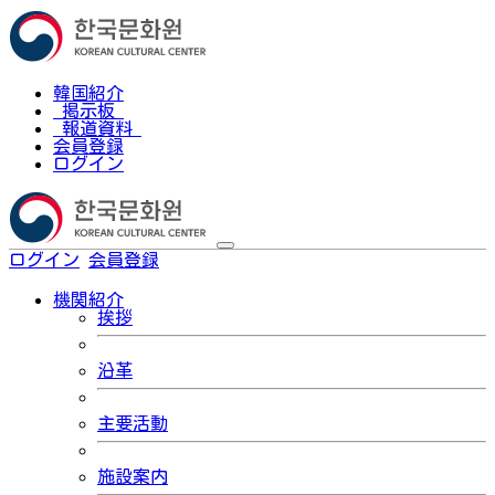
韓国紹介
掲示板
報道資料
会員登録
ログイン
ログイン
会員登録
한국어
機関紹介
挨拶
沿革
主要活動
施設案内