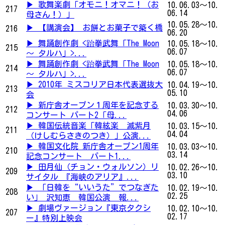
▶ 歌舞楽劇「オモニ！オマニ！（お
10.06.03～10.
217
06.14
母さん！）」
10.05.28～10.
▶ 【講演会】 お餅とお菓子で築く橋
216
06.20
▶ 舞踊創作劇 <跆拳武舞「The Moon
10.05.18～10.
215
06.07
～ タルハ」>...
▶ 舞踊創作劇 <跆拳武舞「The Moon
10.05.18～10.
214
06.07
～ タルハ」>...
▶ 2010年 ミスコリア日本代表選抜大
10.04.19～10.
213
05.10
会
▶ 新庁舎オープン１周年を記念する
10.03.30～10.
212
04.06
コンサート パート2 ｢母...
▶ 韓国伝統音楽「韓絃楽 滅紫月
10.03.15～10.
211
04.04
（けしむらさきのつき）」公演...
▶ 韓国文化院 新庁舎オープン1周年
10.03.03～10.
210
03.14
記念コンサート パート1...
▶ 田月仙（チョン・ウォルソン）リ
10.02.26～10.
209
03.10
サイタル 『海峡のアリア』...
▶ 「日韓を“いいうた”でつなぎた
10.02.19～10.
208
02.25
い」 沢知恵 韓国公演 報...
▶ 劇場ヴァージョン『東京タクシ
10.02.10～10.
207
02.17
ー』特別上映会