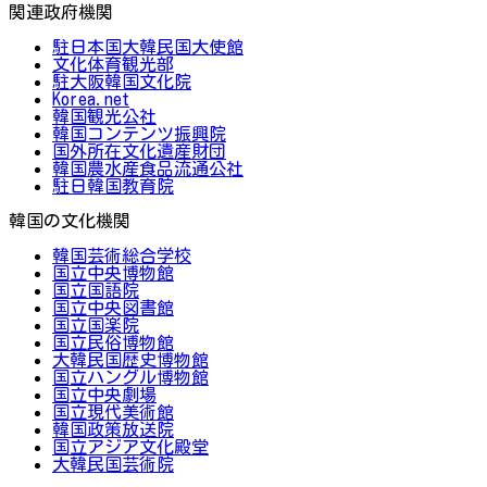
関連政府機関
駐日本国大韓民国大使館
文化体育観光部
駐大阪韓国文化院
Korea.net
韓国観光公社
韓国コンテンツ振興院
国外所在文化遺産財団
韓国農水産食品流通公社
駐日韓国教育院
韓国の文化機関
韓国芸術総合学校
国立中央博物館
国立国語院
国立中央図書館
国立国楽院
国立民俗博物館
大韓民国歴史博物館
国立ハングル博物館
国立中央劇場
国立現代美術館
韓国政策放送院
国立アジア文化殿堂
大韓民国芸術院