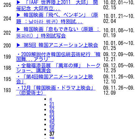
▶ 「IAAF 世界陸上2011 大邱」 開
10.02.01～10.
205
02.15
催記念 大邱市立...
▶ 韓国映画「飛べ、ペンギン」（原
10.01.21～10.
204
02.04
題 ：날아라 펭귄）特別試...
▶ 韓国映画「息もできない（原題 ：
10.01.08～10.
202
01.19
똥파리）」特別試写会
10.01.06～10.
▶ 第5回 韓国アニメーション上映会
200
01.25
・2009解説付き韓国伝統芸術紀行‘韓
09.12.09～09.
199
国舞...アラリ’
12.21
・全龍福漆芸展 「萬年の輝」 トーク
09.12.05～09.
198
ショー、講演会
12.25
・「第4回韓国アニメーション上映
09.11.26～09.
195
会」
12.10
・12月「韓国映画・ドラマ上映会」
09.11.26～09.
193
（恋愛術士）
12.09
Previous
«
31
32
33
34
35
36
37
38