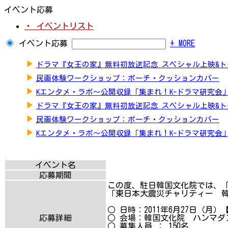
イベント応募
・ イベントリスト
イベント応募
+ MORE
▶
ドラマ『女王の家』無料初放送記念 スペシャル上映&
▶
民画体験ワークショップ：ポーチ・クッションカバー
▶
Kエンタメ・ラボ～公開収録「集まれ！K-ドラマ研究会
▶
ドラマ『女王の家』無料初放送記念 スペシャル上映&
▶
民画体験ワークショップ：ポーチ・クッションカバー
▶
Kエンタメ・ラボ～公開収録「集まれ！K-ドラマ研究会
イベント名
応募期間
この度、駐日韓国文化院では、
「東日本大震災チャリティー 
○ 日時：2011年6月27日（月）【
応募詳細
○ 会場：韓国文化院 ハンマダ
○ 募集人員 ： 150名