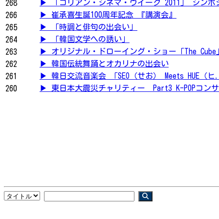
▶ 「コリアン・シネマ・ウイーク 2011」 シンポジ
268
▶ 崔承喜生誕100周年記念 『講演会』
266
▶ 「時調と俳句の出会い」
265
▶ 「韓国文学への誘い」
264
▶ オリジナル・ドローイング・ショー「The Cube
263
▶ 韓国伝統舞踊とオカリナの出会い
262
▶ 韓日交流音楽会 「SEO（せお） Meets HUE（ヒ.
261
▶ 東日本大震災チャリティー Part3 K-POPコンサ
260