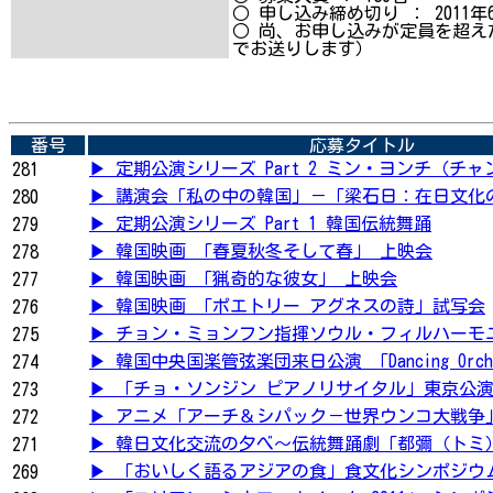
○ 申し込み締め切り ： 2011年
○ 尚、お申し込みが定員を超え
でお送りします）
番号
応募タイトル
▶ 定期公演シリーズ Part 2 ミン・ヨンチ（チャン
281
▶ 講演会「私の中の韓国」－「梁石日：在日文化
280
▶ 定期公演シリーズ Part 1 韓国伝統舞踊
279
▶ 韓国映画 「春夏秋冬そして春」 上映会
278
▶ 韓国映画 「猟奇的な彼女」 上映会
277
▶ 韓国映画 「ポエトリー アグネスの詩」試写会
276
▶ チョン・ミョンフン指揮ソウル・フィルハーモニ
275
▶ 韓国中央国楽管弦楽団来日公演 「Dancing Orch
274
▶ 「チョ・ソンジン ピアノリサイタル」東京公
273
▶ アニメ「アーチ＆シパック－世界ウンコ大戦争
272
▶ 韓日文化交流の夕べ～伝統舞踊劇「都彌（トミ
271
▶ 「おいしく語るアジアの食」食文化シンポジウ
269