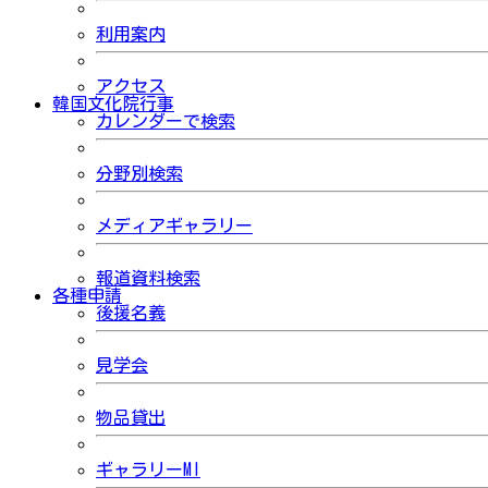
利用案内
アクセス
韓国文化院行事
カレンダーで検索
分野別検索
メディアギャラリー
報道資料検索
各種申請
後援名義
見学会
物品貸出
ギャラリーMI