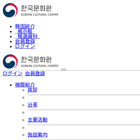
韓国紹介
掲示板
報道資料
会員登録
ログイン
ログイン
会員登録
한국어
機関紹介
挨拶
沿革
主要活動
施設案内