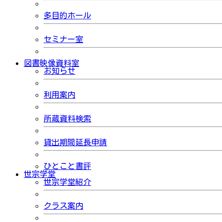
多目的ホール
セミナー室
図書映像資料室
お知らせ
利用案内
所蔵資料検索
貸出期間延長申請
ひとこと書評
世宗学堂
世宗学堂紹介
クラス案内