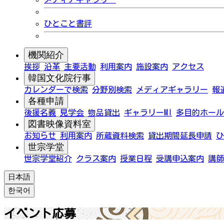
ひとこと書評
機関紹介
挨拶
沿革
主要活動
利用案内
施設案内
アクセス
韓国文化院行事
カレンダーで検索
分野別検索
メディアギャラリー
報
各種申請
後援名義
見学会
物品貸出
ギャラリーMI
多目的ホール
図書映像資料室
お知らせ
利用案内
所蔵資料検索
貸出期間延長申請
ひ
世宗学堂
世宗学堂紹介
クラス案内
授業日程
受講申込案内
講師
日本語
한국어
イベント応募