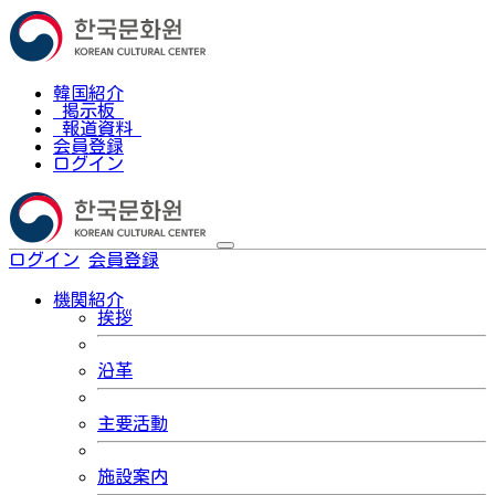
韓国紹介
掲示板
報道資料
会員登録
ログイン
ログイン
会員登録
한국어
機関紹介
挨拶
沿革
主要活動
施設案内