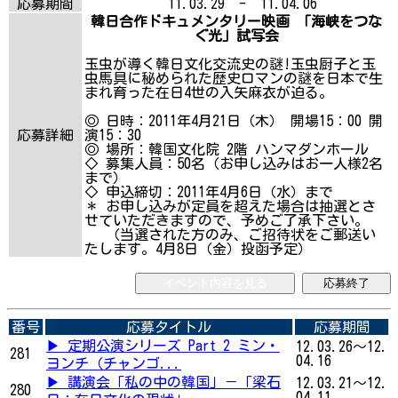
応募期間
11.03.29 - 11.04.06
韓日合作ドキュメンタリー映画 「海峡をつな
ぐ光」試写会
玉虫が導く韓日文化交流史の謎!玉虫厨子と玉
虫馬具に秘められた歴史ロマンの謎を日本で生
まれ育った在日4世の入矢麻衣が迫る。
◎ 日時：2011年4月21日（木） 開場15：00 開
応募詳細
演15：30
◎ 場所：韓国文化院 2階 ハンマダンホール
◇ 募集人員：50名（お申し込みはお一人様2名
まで）
◇ 申込締切：2011年4月6日（水）まで
＊ お申し込みが定員を超えた場合は抽選とさ
せていただきますので、予めご了承下さい。
（当選された方のみ、ご招待状をご郵送い
たします。4月8日（金）投函予定）
イベント内容を見る
応募終了
番号
応募タイトル
応募期間
▶ 定期公演シリーズ Part 2 ミン・
12.03.26～12.
281
04.16
ヨンチ（チャンゴ...
▶ 講演会「私の中の韓国」－「梁石
12.03.21～12.
280
04.11