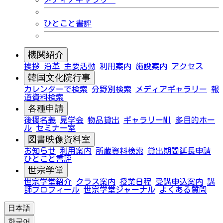
ひとこと書評
機関紹介
挨拶
沿革
主要活動
利用案内
施設案内
アクセス
韓国文化院行事
カレンダーで検索
分野別検索
メディアギャラリー
報
道資料検索
各種申請
後援名義
見学会
物品貸出
ギャラリーMI
多目的ホー
ル
セミナー室
図書映像資料室
お知らせ
利用案内
所蔵資料検索
貸出期間延長申請
ひとこと書評
世宗学堂
世宗学堂紹介
クラス案内
授業日程
受講申込案内
講
師プロフィール
世宗学堂ジャーナル
よくある質問
日本語
한국어