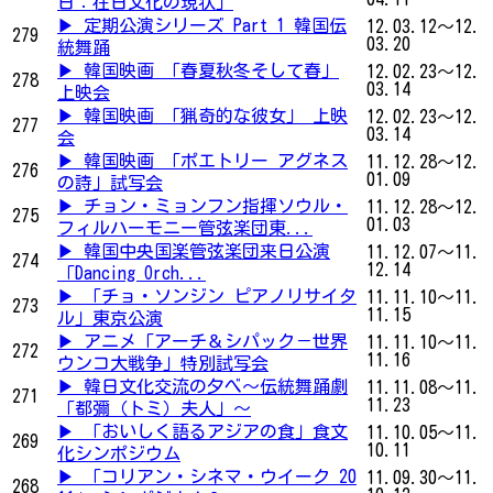
日：在日文化の現状」
▶ 定期公演シリーズ Part 1 韓国伝
12.03.12～12.
279
03.20
統舞踊
▶ 韓国映画 「春夏秋冬そして春」
12.02.23～12.
278
03.14
上映会
▶ 韓国映画 「猟奇的な彼女」 上映
12.02.23～12.
277
03.14
会
▶ 韓国映画 「ポエトリー アグネス
11.12.28～12.
276
01.09
の詩」試写会
▶ チョン・ミョンフン指揮ソウル・
11.12.28～12.
275
01.03
フィルハーモニー管弦楽団東...
▶ 韓国中央国楽管弦楽団来日公演
11.12.07～11.
274
12.14
「Dancing Orch...
▶ 「チョ・ソンジン ピアノリサイタ
11.11.10～11.
273
11.15
ル」東京公演
▶ アニメ「アーチ＆シパック－世界
11.11.10～11.
272
11.16
ウンコ大戦争」特別試写会
▶ 韓日文化交流の夕べ～伝統舞踊劇
11.11.08～11.
271
11.23
「都彌（トミ）夫人」～
▶ 「おいしく語るアジアの食」食文
11.10.05～11.
269
10.11
化シンポジウム
▶ 「コリアン・シネマ・ウイーク 20
11.09.30～11.
268