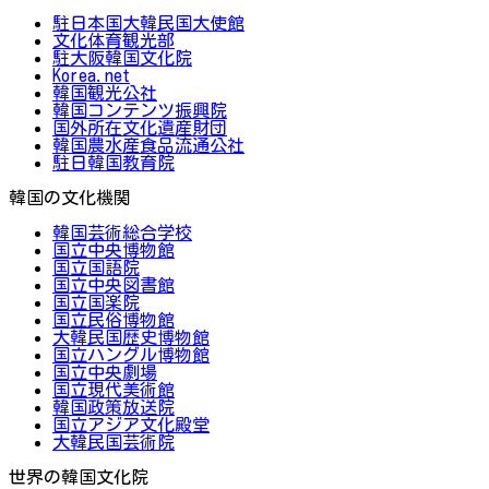
駐日本国大韓民国大使館
文化体育観光部
駐大阪韓国文化院
Korea.net
韓国観光公社
韓国コンテンツ振興院
国外所在文化遺産財団
韓国農水産食品流通公社
駐日韓国教育院
韓国の文化機関
韓国芸術総合学校
国立中央博物館
国立国語院
国立中央図書館
国立国楽院
国立民俗博物館
大韓民国歴史博物館
国立ハングル博物館
国立中央劇場
国立現代美術館
韓国政策放送院
国立アジア文化殿堂
大韓民国芸術院
世界の韓国文化院