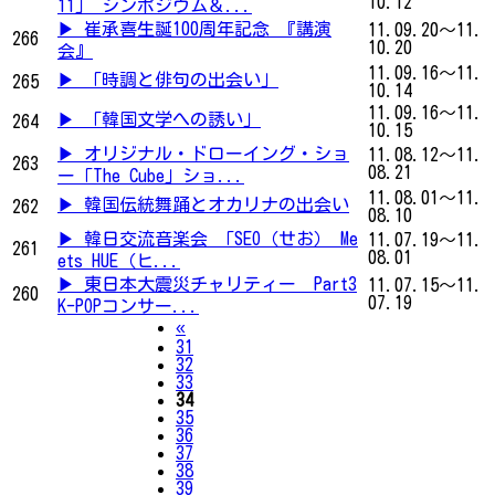
10.12
11」 シンポジウム＆...
▶ 崔承喜生誕100周年記念 『講演
11.09.20～11.
266
10.20
会』
11.09.16～11.
▶ 「時調と俳句の出会い」
265
10.14
11.09.16～11.
▶ 「韓国文学への誘い」
264
10.15
▶ オリジナル・ドローイング・ショ
11.08.12～11.
263
08.21
ー「The Cube」ショ...
11.08.01～11.
▶ 韓国伝統舞踊とオカリナの出会い
262
08.10
▶ 韓日交流音楽会 「SEO（せお） Me
11.07.19～11.
261
08.01
ets HUE（ヒ...
▶ 東日本大震災チャリティー Part3
11.07.15～11.
260
07.19
K-POPコンサー...
Previous
«
31
32
33
34
35
36
37
38
39