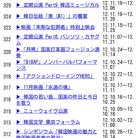
12.11.19～12.
▶ 定期公演 Part9 韓流ミュージカル
325
12.06
12.11.19～12.
▶ 韓日伝統「美（MI）」の饗宴
324
11.29
12.11.15～12.
▶映画「未熟な犯罪者」特別上映会
323
11.25
▶ 定期公演 Part8 パンソリ・カヤグ
12.11.07～12.
322
11.21
ム
▶「共鳴」国楽打楽器フュージョン演
12.10.24～12.
320
11.14
奏
▶「BIBAP」ノンバーバルパフォーマ
12.10.24～12.
319
11.07
ンス
12.10.22～12.
▶「アクションドローイングHERO」
318
10.31
12.10.17～12.
▶ 11月映画「永遠の魂」
317
11.11
▶ 韓国の若い音、国楽の昨日と今日
12.10.16～12.
316
10.25
を歌う
12.10.05～12.
▶ ニューウェイヴ公演
315
10.18
12.10.02～12.
▶ 韓国文学 東京フォーラム
313
11.08
▶ シンポジウム「韓国映画の魅力と
12.09.28～12.
312
10.14
韓国映画産業の現況」