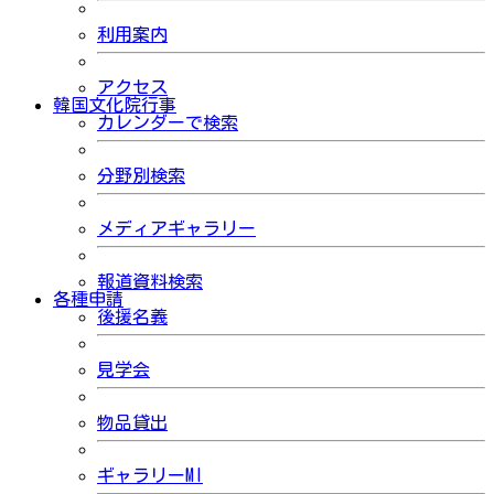
利用案内
アクセス
韓国文化院行事
カレンダーで検索
分野別検索
メディアギャラリー
報道資料検索
各種申請
後援名義
見学会
物品貸出
ギャラリーMI