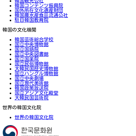
韓国観光公社
韓国コンテンツ振興院
国外所在文化遺産財団
韓国農水産食品流通公社
駐日韓国教育院
韓国の文化機関
韓国芸術総合学校
国立中央博物館
国立国語院
国立中央図書館
国立国楽院
国立民俗博物館
大韓民国歴史博物館
国立ハングル博物館
国立中央劇場
国立現代美術館
韓国政策放送院
国立アジア文化殿堂
大韓民国芸術院
世界の韓国文化院
世界の韓国文化院