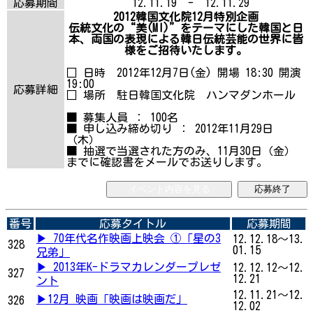
応募期間
12.11.19 - 12.11.29
2012韓国文化院12月特別企画
伝統文化の“美(MI)”をテーマにした韓国と日
本、両国の表現による韓日伝統芸能の世界に皆
様をご招待いたします。
□ 日時 2012年12月7日(金) 開場 18:30 開演
19:00
応募詳細
□ 場所 駐日韓国文化院 ハンマダンホール
■ 募集人員 ： 100名
■ 申し込み締め切り ： 2012年11月29日
（木）
■ 抽選で当選された方のみ、11月30日（金）
までに確認書をメールでお送りします。
イベント内容を見る
応募終了
番号
応募タイトル
応募期間
▶ 70年代名作映画上映会 ①「星の3
12.12.18～13.
328
01.15
兄弟」
▶ 2013年K-ドラマカレンダープレゼ
12.12.12～12.
327
12.21
ント
12.11.21～12.
▶12月 映画「映画は映画だ」
326
12.02