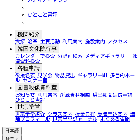
ひとこと書評
機関紹介
挨拶
沿革
主要活動
利用案内
施設案内
アクセス
韓国文化院行事
カレンダーで検索
分野別検索
メディアギャラリー
報
道資料検索
各種申請
後援名義
見学会
物品貸出
ギャラリーMI
多目的ホー
ル
セミナー室
図書映像資料室
お知らせ
利用案内
所蔵資料検索
貸出期間延長申請
ひとこと書評
世宗学堂
世宗学堂紹介
クラス案内
授業日程
受講申込案内
講
師プロフィール
世宗学堂ジャーナル
よくある質問
日本語
한국어