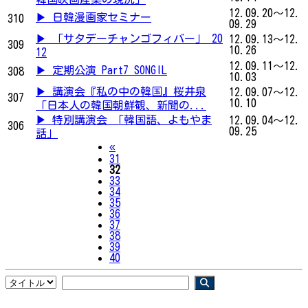
12.09.20～12.
▶ 日韓漫画家セミナー
310
09.29
▶ 「サタデーチャンゴフィバー」 20
12.09.13～12.
309
10.26
12
12.09.11～12.
▶ 定期公演 Part7 SONGIL
308
10.03
▶ 講演会『私の中の韓国』桜井泉
12.09.07～12.
307
10.10
「日本人の韓国朝鮮観、新聞の...
▶ 特別講演会 「韓国語、よもやま
12.09.04～12.
306
09.25
話」
Previous
«
31
32
33
34
35
36
37
38
39
40