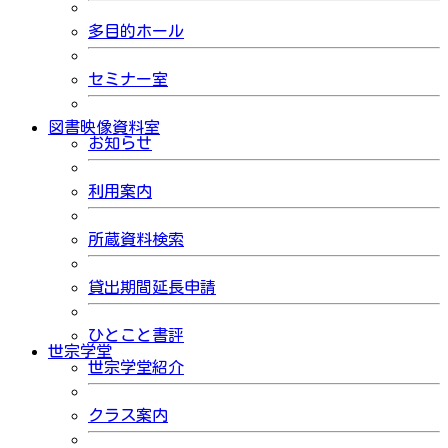
多目的ホール
セミナー室
図書映像資料室
お知らせ
利用案内
所蔵資料検索
貸出期間延長申請
ひとこと書評
世宗学堂
世宗学堂紹介
クラス案内