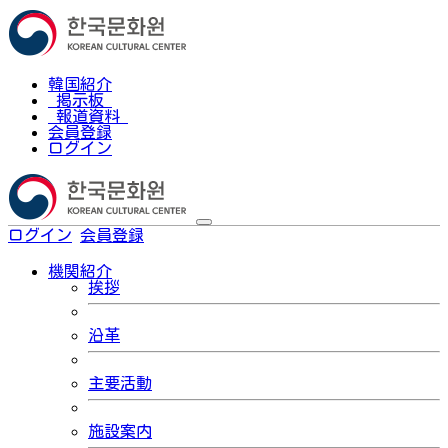
韓国紹介
掲示板
報道資料
会員登録
ログイン
ログイン
会員登録
한국어
機関紹介
挨拶
沿革
主要活動
施設案内