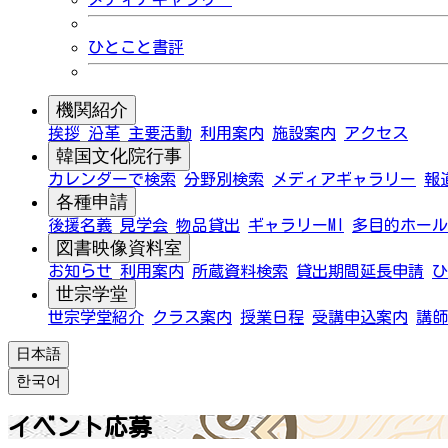
ひとこと書評
機関紹介
挨拶
沿革
主要活動
利用案内
施設案内
アクセス
韓国文化院行事
カレンダーで検索
分野別検索
メディアギャラリー
報
各種申請
後援名義
見学会
物品貸出
ギャラリーMI
多目的ホール
図書映像資料室
お知らせ
利用案内
所蔵資料検索
貸出期間延長申請
ひ
世宗学堂
世宗学堂紹介
クラス案内
授業日程
受講申込案内
講師
日本語
한국어
イベント応募