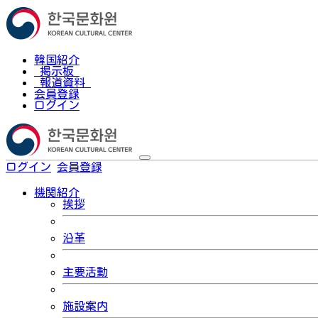
韓国紹介
掲示板
報道資料
会員登録
ログイン
ログイン
会員登録
한국어
機関紹介
挨拶
沿革
主要活動
施設案内