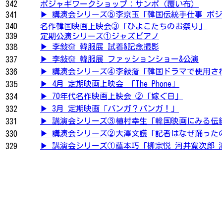
342
ポジャギワークショップ：サンポ（覆い布）
▶ 講演会シリーズ⑤李京玉「韓国伝統手仕事 ポジ
341
340
名作韓国映画上映会③「ひよこたちのお祭り」
339
定期公演シリーズ①ジャズピアノ
▶ 李敍奫 韓服展 試着&記念撮影
338
▶ 李敍奫 韓服展 ファッションショー&公演
337
▶ 講演会シリーズ④李敍奫「韓国ドラマで使用され
336
▶ 4月 定期映画上映会 「The Phone」
335
▶ 70年代名作映画上映会 ②「嫁ぐ日」
334
▶ 3月 定期映画「バンガ？バンガ！」
332
▶ 講演会シリーズ③植村幸生「韓国映画にみる伝統
331
▶ 講演会シリーズ②大澤文護「記者はなぜ踊ったの
330
▶ 講演会シリーズ①藤本巧「柳宗悦 河井寬次郎 濱
329