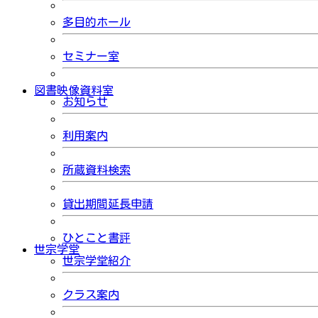
多目的ホール
セミナー室
図書映像資料室
お知らせ
利用案内
所蔵資料検索
貸出期間延長申請
ひとこと書評
世宗学堂
世宗学堂紹介
クラス案内