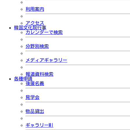
利用案内
アクセス
韓国文化院行事
カレンダーで検索
分野別検索
メディアギャラリー
報道資料検索
各種申請
後援名義
見学会
物品貸出
ギャラリーMI