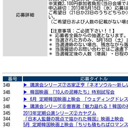
※実費2,100円参加者負担(当日会場
申込締切：2013年5月15日（水）応
ご希望日（21日か23日のうちどちら
応募詳細
い。
（ご希望日および人数の記載がない場
【注意事項：ご必読下さい！！】
＊ 応募者全員からの抽選となります
＊ 当選された方のみ、5月18日（土
＊ 当選連絡のない場合、残念ながら
＊ 当落確認のお問い合わせはご遠慮
＊ 当選確定後の人数（増員）・日程
番号
応募タイトル
▶ 講演会シリーズ⑦古家正亨「ネオソウル～新しい
349
▶ 韓国映画 「10人の泥棒たち」特別試写会
348
▶ 6月 定期韓国映画上映会 「ウェディングドレ
347
▶ 講演会シリーズ⑥曺喜澈「魅力溢れる！韓国の社
346
345
2013年定期公演シリーズ②カヤグム
344
「日本人監督の視点で描かれた韓国」映画上映会
343
5月 定期韓国映画上映会「ちりも積もればロマン