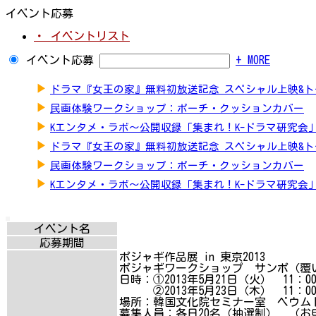
イベント応募
・ イベントリスト
イベント応募
+ MORE
▶
ドラマ『女王の家』無料初放送記念 スペシャル上映&
▶
民画体験ワークショップ：ポーチ・クッションカバー
▶
Kエンタメ・ラボ～公開収録「集まれ！K-ドラマ研究会
▶
ドラマ『女王の家』無料初放送記念 スペシャル上映&
▶
民画体験ワークショップ：ポーチ・クッションカバー
▶
Kエンタメ・ラボ～公開収録「集まれ！K-ドラマ研究会
イベント名
応募期間
ポジャギ作品展 in 東京2013
ポジャギワークショップ サンポ（覆
日時：①2013年5月21日（火） 11：00
②2013年5月23日（木） 11：00～
場所：韓国文化院セミナー室 ベウム
募集人員：各日20名（抽選制） （お