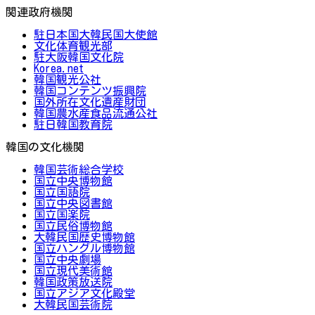
関連政府機関
駐日本国大韓民国大使館
文化体育観光部
駐大阪韓国文化院
Korea.net
韓国観光公社
韓国コンテンツ振興院
国外所在文化遺産財団
韓国農水産食品流通公社
駐日韓国教育院
韓国の文化機関
韓国芸術総合学校
国立中央博物館
国立国語院
国立中央図書館
国立国楽院
国立民俗博物館
大韓民国歴史博物館
国立ハングル博物館
国立中央劇場
国立現代美術館
韓国政策放送院
国立アジア文化殿堂
大韓民国芸術院