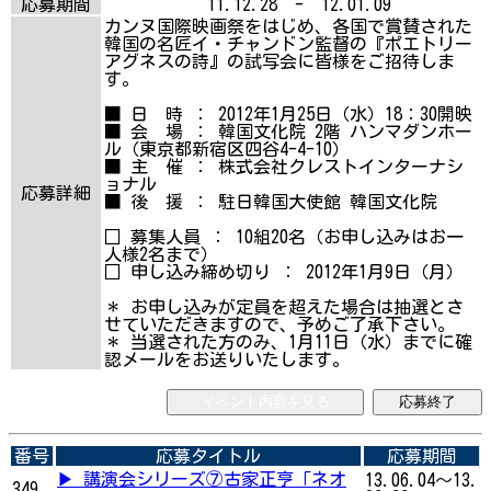
応募期間
11.12.28 - 12.01.09
カンヌ国際映画祭をはじめ、各国で賞賛された
韓国の名匠イ・チャンドン監督の『ポエトリー
アグネスの詩』の試写会に皆様をご招待しま
す。
■ 日 時 ： 2012年1月25日（水）18：30開映
■ 会 場 ： 韓国文化院 2階 ハンマダンホー
ル（東京都新宿区四谷4-4-10）
■ 主 催 ： 株式会社クレストインターナシ
ョナル
応募詳細
■ 後 援 ： 駐日韓国大使館 韓国文化院
□ 募集人員 ： 10組20名（お申し込みはお一
人様2名まで）
□ 申し込み締め切り ： 2012年1月9日（月）
＊ お申し込みが定員を超えた場合は抽選とさ
せていただきますので、予めご了承下さい。
＊ 当選された方のみ、1月11日（水）までに確
認メールをお送りいたします。
イベント内容を見る
応募終了
番号
応募タイトル
応募期間
▶ 講演会シリーズ⑦古家正亨「ネオ
13.06.04～13.
349