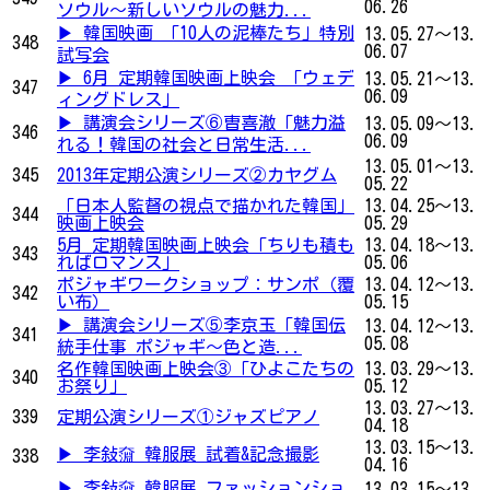
06.26
ソウル～新しいソウルの魅力...
▶ 韓国映画 「10人の泥棒たち」特別
13.05.27～13.
348
06.07
試写会
▶ 6月 定期韓国映画上映会 「ウェデ
13.05.21～13.
347
06.09
ィングドレス」
▶ 講演会シリーズ⑥曺喜澈「魅力溢
13.05.09～13.
346
06.09
れる！韓国の社会と日常生活...
13.05.01～13.
345
2013年定期公演シリーズ②カヤグム
05.22
「日本人監督の視点で描かれた韓国」
13.04.25～13.
344
映画上映会
05.29
5月 定期韓国映画上映会「ちりも積も
13.04.18～13.
343
ればロマンス」
05.06
ポジャギワークショップ：サンポ（覆
13.04.12～13.
342
い布）
05.15
▶ 講演会シリーズ⑤李京玉「韓国伝
13.04.12～13.
341
05.08
統手仕事 ポジャギ～色と造...
名作韓国映画上映会③「ひよこたちの
13.03.29～13.
340
お祭り」
05.12
13.03.27～13.
339
定期公演シリーズ①ジャズピアノ
04.18
13.03.15～13.
▶ 李敍奫 韓服展 試着&記念撮影
338
04.16
▶ 李敍奫 韓服展 ファッションショ
13.03.15～13.