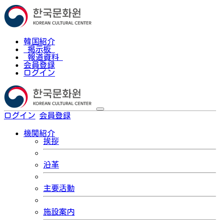
韓国紹介
掲示板
報道資料
会員登録
ログイン
ログイン
会員登録
한국어
機関紹介
挨拶
沿革
主要活動
施設案内