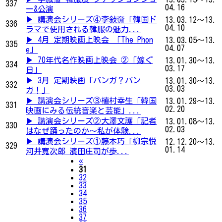
337
04.16
ー&公演
▶ 講演会シリーズ④李敍奫「韓国ド
13.03.12～13.
336
04.10
ラマで使用される韓服の魅力...
▶ 4月 定期映画上映会 「The Phon
13.03.05～13.
335
04.07
e」
▶ 70年代名作映画上映会 ②「嫁ぐ
13.01.30～13.
334
03.17
日」
▶ 3月 定期映画「バンガ？バン
13.01.30～13.
332
03.03
ガ！」
▶ 講演会シリーズ③植村幸生「韓国
13.01.29～13.
331
02.20
映画にみる伝統音楽と芸能」...
▶ 講演会シリーズ②大澤文護「記者
13.01.08～13.
330
02.03
はなぜ踊ったのか～私が体験...
▶ 講演会シリーズ①藤本巧「柳宗悦
12.12.20～13.
329
01.14
河井寬次郎 濱田庄司が歩...
Previous
«
31
32
33
34
35
36
37