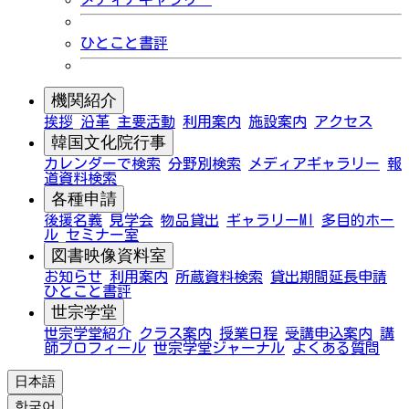
ひとこと書評
機関紹介
挨拶
沿革
主要活動
利用案内
施設案内
アクセス
韓国文化院行事
カレンダーで検索
分野別検索
メディアギャラリー
報
道資料検索
各種申請
後援名義
見学会
物品貸出
ギャラリーMI
多目的ホー
ル
セミナー室
図書映像資料室
お知らせ
利用案内
所蔵資料検索
貸出期間延長申請
ひとこと書評
世宗学堂
世宗学堂紹介
クラス案内
授業日程
受講申込案内
講
師プロフィール
世宗学堂ジャーナル
よくある質問
日本語
한국어