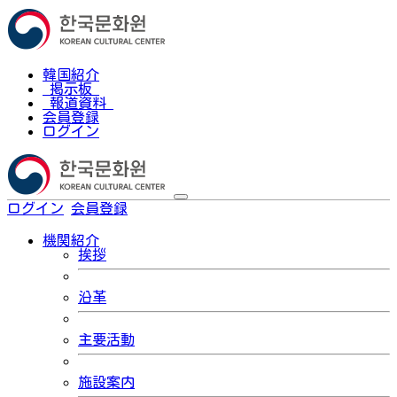
韓国紹介
掲示板
報道資料
会員登録
ログイン
ログイン
会員登録
한국어
機関紹介
挨拶
沿革
主要活動
施設案内