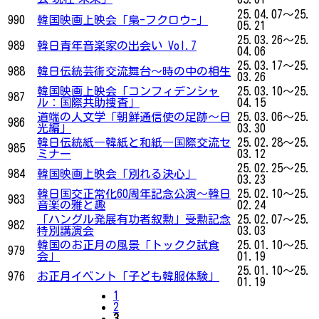
25.04.07～25.
990
韓国映画上映会「梟-フクロウ-」
05.21
25.03.26～25.
989
韓日青年音楽家の出会い Vol.7
04.06
25.03.17～25.
988
韓日伝統芸術交流舞台〜時の中の相生
03.26
韓国映画上映会「コンフィデンシャ
25.03.10～25.
987
ル：国際共助捜査」
04.15
道端の人文学「朝鮮通信使の足跡～日
25.03.06～25.
986
光編」
03.30
韓日伝統紙―韓紙と和紙―国際交流セ
25.02.28～25.
985
ミナー
03.12
25.02.25～25.
984
韓国映画上映会「別れる決心」
03.23
韓日国交正常化60周年記念公演〜韓日
25.02.10～25.
983
音楽の雅と趣
02.24
「ハングル発展有功者叙勲」受勲記念
25.02.07～25.
982
特別講演会
03.03
韓国のお正月の風景「トックク試食
25.01.10～25.
979
会」
01.19
25.01.10～25.
976
お正月イベント「子ども韓服体験」
01.19
1
2
3