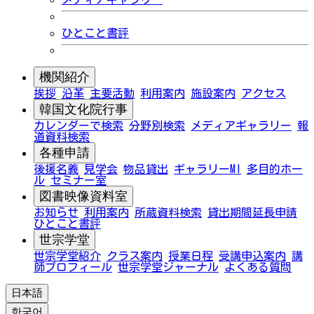
ひとこと書評
機関紹介
挨拶
沿革
主要活動
利用案内
施設案内
アクセス
韓国文化院行事
カレンダーで検索
分野別検索
メディアギャラリー
報
道資料検索
各種申請
後援名義
見学会
物品貸出
ギャラリーMI
多目的ホー
ル
セミナー室
図書映像資料室
お知らせ
利用案内
所蔵資料検索
貸出期間延長申請
ひとこと書評
世宗学堂
世宗学堂紹介
クラス案内
授業日程
受講申込案内
講
師プロフィール
世宗学堂ジャーナル
よくある質問
日本語
한국어