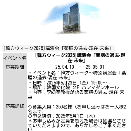
[韓方ウィーク2025]講演会「薬膳の過去·現在·未来」
[韓方ウィーク2025]講演会「薬膳の過去·現
イベント名
在·未来」
応募期間
25.04.10 - 25.05.01
・イベント名：韓方ウィーク〜特別講演会「薬
膳の過去·現在·未来」
・日時：2025年5月23日（金）19:00～
・場所：韓国文化院 ２F ハンマダンホール
・内容：李尚宰教授が語る薬膳の過去·現在·未
来
応募詳細
◇募集人員：250名様（お申し込みはお一人様2
名まで）
◇申込締切：2025年5月1日（木）
＊お申し込みが定員を超えた場合は抽選とさせ
ていただきますので、あらかじめご了承くださ
い。