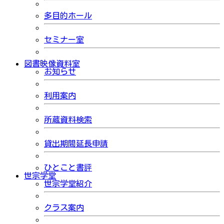
多目的ホール
セミナー室
図書映像資料室
お知らせ
利用案内
所蔵資料検索
貸出期間延長申請
ひとこと書評
世宗学堂
世宗学堂紹介
クラス案内