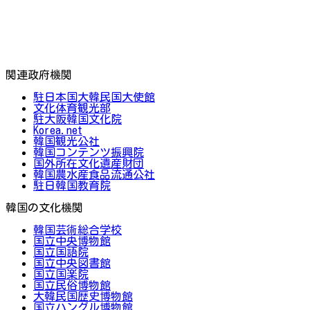
関連政府機関
駐日本国大韓民国大使館
文化体育観光部
駐大阪韓国文化院
Korea.net
韓国観光公社
韓国コンテンツ振興院
国外所在文化遺産財団
韓国農水産食品流通公社
駐日韓国教育院
韓国の文化機関
韓国芸術総合学校
国立中央博物館
国立国語院
国立中央図書館
国立国楽院
国立民俗博物館
大韓民国歴史博物館
国立ハングル博物館