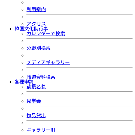
利用案内
アクセス
韓国文化院行事
カレンダーで検索
分野別検索
メディアギャラリー
報道資料検索
各種申請
後援名義
見学会
物品貸出
ギャラリーMI