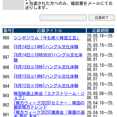
＊当選された方へのみ、確認書をメールにてお
送りします。
イベント内容を見る
応募終了
番号
応募タイトル
応募期間
25.05.16～25.
999
シンポジウム「今も続く韓国工芸」
06.21
25.05.15～25.
[6月14日㊏14時]ハングル文化体験
998
06.01
[6月14日㊏10時30分]ハングル文化体
25.05.15～25.
997
06.01
験
25.05.15～25.
[6月13日㊎16時]ハングル文化体験
996
06.01
25.05.15～25.
[6月13日㊎14時]ハングル文化体験
995
06.01
25.05.15～25.
[6月12日㊍16時]ハングル文化体験
994
06.01
韓国映画上映会「エクストリーム・ジ
25.05.09～25.
993
ョブ」
06.18
[韓方ウィーク2025]セミナー：韓国の
25.04.10～25.
992
最新韓方トレンド
05.01
[韓方ウィーク2025]講演会「薬膳の過
25.04.10～25.
991
去·現在·未来」
05.01