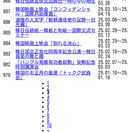
988
韓日伝統芸術交流舞台〜時の中の相生
03.26
韓国映画上映会「コンフィデンシャ
25.03.10～25.
987
ル：国際共助捜査」
04.15
道端の人文学「朝鮮通信使の足跡～日
25.03.06～25.
986
光編」
03.30
韓日伝統紙―韓紙と和紙―国際交流セ
25.02.28～25.
985
ミナー
03.12
25.02.25～25.
984
韓国映画上映会「別れる決心」
03.23
韓日国交正常化60周年記念公演〜韓日
25.02.10～25.
983
音楽の雅と趣
02.24
「ハングル発展有功者叙勲」受勲記念
25.02.07～25.
982
特別講演会
03.03
韓国のお正月の風景「トックク試食
25.01.10～25.
979
会」
01.19
1
2
3
4
5
6
7
8
9
10
Next
»