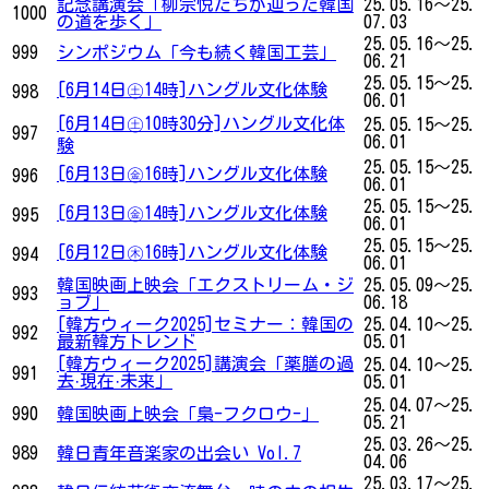
記念講演会「柳宗悦たちが辿った韓国
25.05.16～25.
1000
の道を歩く」
07.03
25.05.16～25.
999
シンポジウム「今も続く韓国工芸」
06.21
25.05.15～25.
[6月14日㊏14時]ハングル文化体験
998
06.01
[6月14日㊏10時30分]ハングル文化体
25.05.15～25.
997
06.01
験
25.05.15～25.
[6月13日㊎16時]ハングル文化体験
996
06.01
25.05.15～25.
[6月13日㊎14時]ハングル文化体験
995
06.01
25.05.15～25.
[6月12日㊍16時]ハングル文化体験
994
06.01
韓国映画上映会「エクストリーム・ジ
25.05.09～25.
993
ョブ」
06.18
[韓方ウィーク2025]セミナー：韓国の
25.04.10～25.
992
最新韓方トレンド
05.01
[韓方ウィーク2025]講演会「薬膳の過
25.04.10～25.
991
去·現在·未来」
05.01
25.04.07～25.
990
韓国映画上映会「梟-フクロウ-」
05.21
25.03.26～25.
989
韓日青年音楽家の出会い Vol.7
04.06
25.03.17～25.