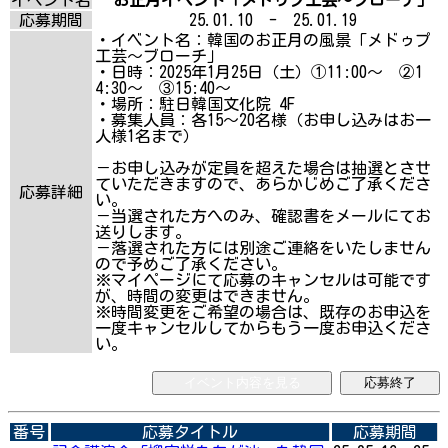
応募期間
25.01.10 - 25.01.19
・イベント名：韓国のお正月の風景「メドゥプ
工芸～ブローチ」
・日時：2025年1月25日（土）①11:00～ ②1
4:30～ ③15:40～
・場所：駐日韓国文化院 4F
・募集人員：各15～20名様（お申し込みはお一
人様1名まで）
－お申し込みが定員を超えた場合は抽選とさせ
ていただきますので、あらかじめご了承くださ
応募詳細
い。
－当選された方へのみ、確認書をメールにてお
送りします。
－落選された方には別途ご連絡をいたしません
ので予めご了承ください。
※マイページにて応募のキャンセルは可能です
が、時間の変更はできません。
※時間変更をご希望の場合は、既存のお申込を
一度キャンセルしてからもう一度お申込くださ
い。
イベント内容を見る
応募終了
番号
応募タイトル
応募期間