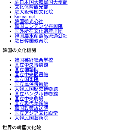
駐日本国大韓民国大使館
文化体育観光部
駐大阪韓国文化院
Korea.net
韓国観光公社
韓国コンテンツ振興院
国外所在文化遺産財団
韓国農水産食品流通公社
駐日韓国教育院
韓国の文化機関
韓国芸術総合学校
国立中央博物館
国立国語院
国立中央図書館
国立国楽院
国立民俗博物館
大韓民国歴史博物館
国立ハングル博物館
国立中央劇場
国立現代美術館
韓国政策放送院
国立アジア文化殿堂
大韓民国芸術院
世界の韓国文化院