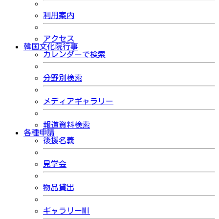
利用案内
アクセス
韓国文化院行事
カレンダーで検索
分野別検索
メディアギャラリー
報道資料検索
各種申請
後援名義
見学会
物品貸出
ギャラリーMI