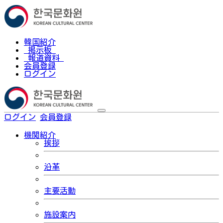
韓国紹介
掲示板
報道資料
会員登録
ログイン
ログイン
会員登録
한국어
機関紹介
挨拶
沿革
主要活動
施設案内