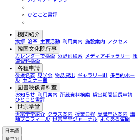
ひとこと書評
機関紹介
挨拶
沿革
主要活動
利用案内
施設案内
アクセス
韓国文化院行事
カレンダーで検索
分野別検索
メディアギャラリー
報
道資料検索
各種申請
後援名義
見学会
物品貸出
ギャラリーMI
多目的ホー
ル
セミナー室
図書映像資料室
お知らせ
利用案内
所蔵資料検索
貸出期間延長申請
ひとこと書評
世宗学堂
世宗学堂紹介
クラス案内
授業日程
受講申込案内
講
師プロフィール
世宗学堂ジャーナル
よくある質問
日本語
한국어