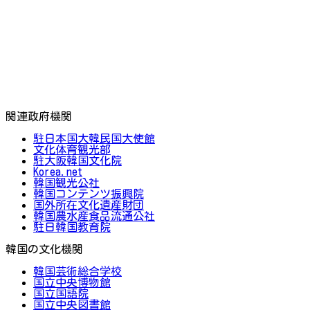
関連政府機関
駐日本国大韓民国大使館
文化体育観光部
駐大阪韓国文化院
Korea.net
韓国観光公社
韓国コンテンツ振興院
国外所在文化遺産財団
韓国農水産食品流通公社
駐日韓国教育院
韓国の文化機関
韓国芸術総合学校
国立中央博物館
国立国語院
国立中央図書館