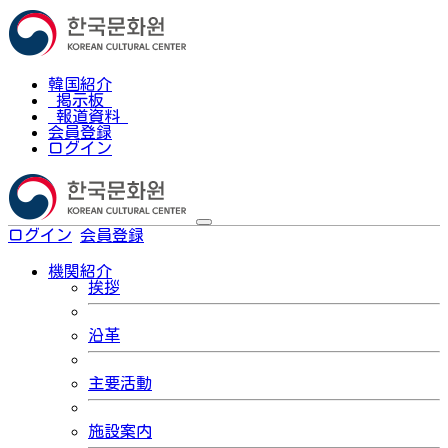
韓国紹介
掲示板
報道資料
会員登録
ログイン
ログイン
会員登録
한국어
機関紹介
挨拶
沿革
主要活動
施設案内