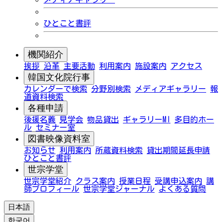
ひとこと書評
機関紹介
挨拶
沿革
主要活動
利用案内
施設案内
アクセス
韓国文化院行事
カレンダーで検索
分野別検索
メディアギャラリー
報
道資料検索
各種申請
後援名義
見学会
物品貸出
ギャラリーMI
多目的ホー
ル
セミナー室
図書映像資料室
お知らせ
利用案内
所蔵資料検索
貸出期間延長申請
ひとこと書評
世宗学堂
世宗学堂紹介
クラス案内
授業日程
受講申込案内
講
師プロフィール
世宗学堂ジャーナル
よくある質問
日本語
한국어