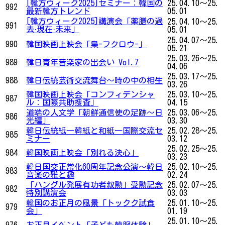
[韓方ウィーク2025]セミナー：韓国の
25.04.10～25.
992
最新韓方トレンド
05.01
[韓方ウィーク2025]講演会「薬膳の過
25.04.10～25.
991
去·現在·未来」
05.01
25.04.07～25.
990
韓国映画上映会「梟-フクロウ-」
05.21
25.03.26～25.
989
韓日青年音楽家の出会い Vol.7
04.06
25.03.17～25.
988
韓日伝統芸術交流舞台〜時の中の相生
03.26
韓国映画上映会「コンフィデンシャ
25.03.10～25.
987
ル：国際共助捜査」
04.15
道端の人文学「朝鮮通信使の足跡～日
25.03.06～25.
986
光編」
03.30
韓日伝統紙―韓紙と和紙―国際交流セ
25.02.28～25.
985
ミナー
03.12
25.02.25～25.
984
韓国映画上映会「別れる決心」
03.23
韓日国交正常化60周年記念公演〜韓日
25.02.10～25.
983
音楽の雅と趣
02.24
「ハングル発展有功者叙勲」受勲記念
25.02.07～25.
982
特別講演会
03.03
韓国のお正月の風景「トックク試食
25.01.10～25.
979
会」
01.19
25.01.10～25.
976
お正月イベント「子ども韓服体験」