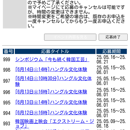
ので予めご了承ください。
※マイページにて応募のキャンセルは可能です
が、時間の変更はできません。
※時間変更をご希望の場合は、既存のお申込を
一度キャンセルしてからもう一度お申込くださ
い。
イベント内容を見る
応募終了
番号
応募タイトル
応募期間
25.05.16～25.
999
シンポジウム「今も続く韓国工芸」
06.21
25.05.15～25.
[6月14日㊏14時]ハングル文化体験
998
06.01
[6月14日㊏10時30分]ハングル文化体
25.05.15～25.
997
06.01
験
25.05.15～25.
[6月13日㊎16時]ハングル文化体験
996
06.01
25.05.15～25.
[6月13日㊎14時]ハングル文化体験
995
06.01
25.05.15～25.
[6月12日㊍16時]ハングル文化体験
994
06.01
韓国映画上映会「エクストリーム・ジ
25.05.09～25.
993
ョブ」
06.18