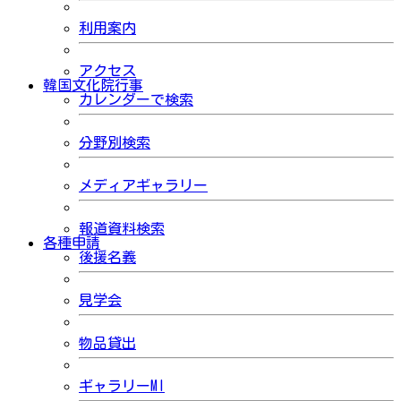
利用案内
アクセス
韓国文化院行事
カレンダーで検索
分野別検索
メディアギャラリー
報道資料検索
各種申請
後援名義
見学会
物品貸出
ギャラリーMI