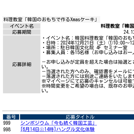
料理教室「韓国のおもちで作るXmasケーキ」
イベント名
料理教室「韓国の
応募期間
24.12
・イベント名：韓国料理教室「韓国のおもち
・日時：2024年12月21日（土）①10:00～12:3
・場所：駐日韓国文化院 4F セミナー室
・募集人員：各15名様（お申し込みはお一
－お申し込みが定員を超えた場合は抽選と
応募詳細
い。
－当選された方へのみ、確認書をメールに
－落選された方には別途ご連絡をいたしま
※マイページにて応募のキャンセルは可能
※時間変更をご希望の場合は、既存のお申
い。
番号
応募タイトル
999
シンポジウム「今も続く韓国工芸」
[6月14日㊏14時]ハングル文化体験
998