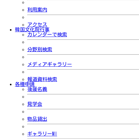
利用案内
アクセス
韓国文化院行事
カレンダーで検索
分野別検索
メディアギャラリー
報道資料検索
各種申請
後援名義
見学会
物品貸出
ギャラリーMI