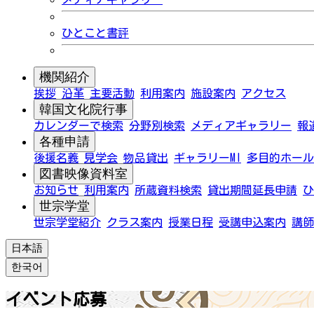
ひとこと書評
機関紹介
挨拶
沿革
主要活動
利用案内
施設案内
アクセス
韓国文化院行事
カレンダーで検索
分野別検索
メディアギャラリー
報
各種申請
後援名義
見学会
物品貸出
ギャラリーMI
多目的ホール
図書映像資料室
お知らせ
利用案内
所蔵資料検索
貸出期間延長申請
ひ
世宗学堂
世宗学堂紹介
クラス案内
授業日程
受講申込案内
講師
日本語
한국어
イベント応募