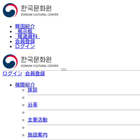
韓国紹介
掲示板
報道資料
会員登録
ログイン
ログイン
会員登録
한국어
機関紹介
挨拶
沿革
主要活動
施設案内