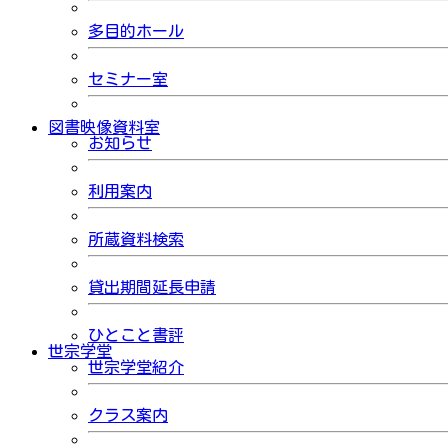
多目的ホール
セミナー室
図書映像資料室
お知らせ
利用案内
所蔵資料検索
貸出期間延長申請
ひとこと書評
世宗学堂
世宗学堂紹介
クラス案内