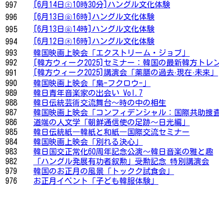
[6月14日㊏10時30分]ハングル文化体験
997
[6月13日㊎16時]ハングル文化体験
996
[6月13日㊎14時]ハングル文化体験
995
[6月12日㊍16時]ハングル文化体験
994
993
韓国映画上映会「エクストリーム・ジョブ」
992
[韓方ウィーク2025]セミナー：韓国の最新韓方トレ
[韓方ウィーク2025]講演会「薬膳の過去·現在·未来」
991
990
韓国映画上映会「梟-フクロウ-」
989
韓日青年音楽家の出会い Vol.7
988
韓日伝統芸術交流舞台〜時の中の相生
987
韓国映画上映会「コンフィデンシャル：国際共助捜
986
道端の人文学「朝鮮通信使の足跡～日光編」
985
韓日伝統紙―韓紙と和紙―国際交流セミナー
984
韓国映画上映会「別れる決心」
983
韓日国交正常化60周年記念公演〜韓日音楽の雅と趣
982
「ハングル発展有功者叙勲」受勲記念 特別講演会
979
韓国のお正月の風景「トックク試食会」
976
お正月イベント「子ども韓服体験」