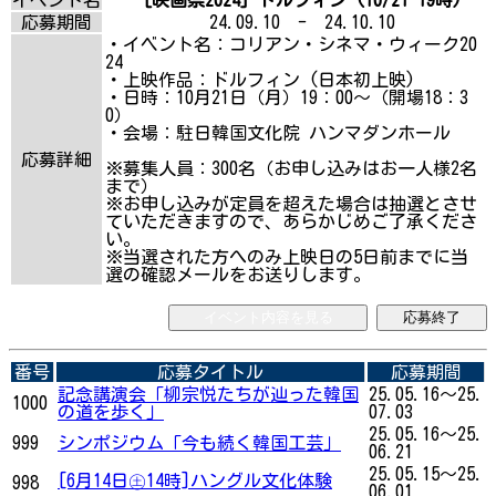
応募期間
24.09.10 - 24.10.10
・イベント名：コリアン・シネマ・ウィーク20
24
・上映作品：ドルフィン (日本初上映)
・日時：10月21日（月）19：00～（開場18：3
0）
・会場：駐日韓国文化院 ハンマダンホール
応募詳細
※募集人員：300名（お申し込みはお一人様2名
まで）
※お申し込みが定員を超えた場合は抽選とさせ
ていただきますので、あらかじめご了承くださ
い。
※当選された方へのみ上映日の5日前までに当
選の確認メールをお送りします。
イベント内容を見る
応募終了
番号
応募タイトル
応募期間
記念講演会「柳宗悦たちが辿った韓国
25.05.16～25.
1000
の道を歩く」
07.03
25.05.16～25.
999
シンポジウム「今も続く韓国工芸」
06.21
25.05.15～25.
[6月14日㊏14時]ハングル文化体験
998
06.01