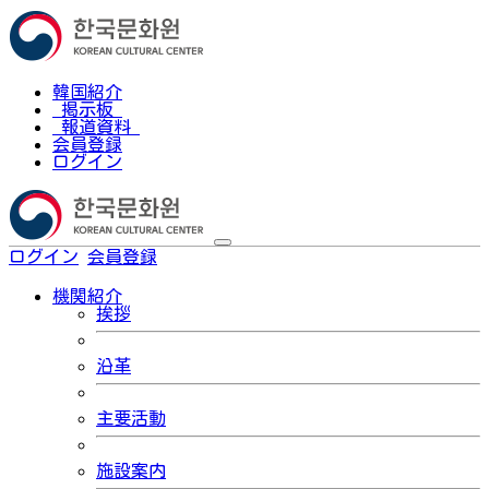
韓国紹介
掲示板
報道資料
会員登録
ログイン
ログイン
会員登録
한국어
機関紹介
挨拶
沿革
主要活動
施設案内