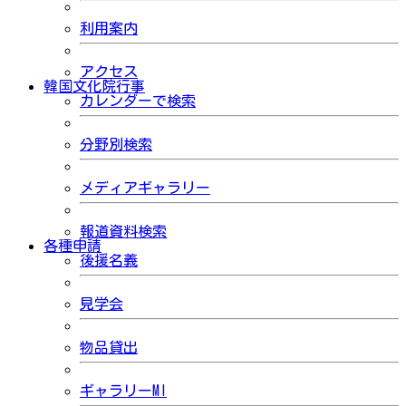
利用案内
アクセス
韓国文化院行事
カレンダーで検索
分野別検索
メディアギャラリー
報道資料検索
各種申請
後援名義
見学会
物品貸出
ギャラリーMI