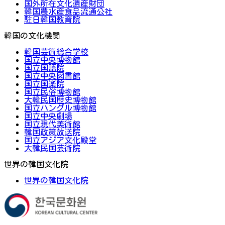
国外所在文化遺産財団
韓国農水産食品流通公社
駐日韓国教育院
韓国の文化機関
韓国芸術総合学校
国立中央博物館
国立国語院
国立中央図書館
国立国楽院
国立民俗博物館
大韓民国歴史博物館
国立ハングル博物館
国立中央劇場
国立現代美術館
韓国政策放送院
国立アジア文化殿堂
大韓民国芸術院
世界の韓国文化院
世界の韓国文化院