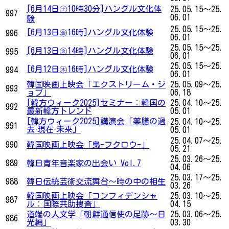
[6月14日㊏10時30分]ハングル文化体
25.05.15～25.
997
06.01
験
25.05.15～25.
[6月13日㊎16時]ハングル文化体験
996
06.01
25.05.15～25.
[6月13日㊎14時]ハングル文化体験
995
06.01
25.05.15～25.
[6月12日㊍16時]ハングル文化体験
994
06.01
韓国映画上映会「エクストリーム・ジ
25.05.09～25.
993
ョブ」
06.18
[韓方ウィーク2025]セミナー：韓国の
25.04.10～25.
992
最新韓方トレンド
05.01
[韓方ウィーク2025]講演会「薬膳の過
25.04.10～25.
991
去·現在·未来」
05.01
25.04.07～25.
990
韓国映画上映会「梟-フクロウ-」
05.21
25.03.26～25.
989
韓日青年音楽家の出会い Vol.7
04.06
25.03.17～25.
988
韓日伝統芸術交流舞台〜時の中の相生
03.26
韓国映画上映会「コンフィデンシャ
25.03.10～25.
987
ル：国際共助捜査」
04.15
道端の人文学「朝鮮通信使の足跡～日
25.03.06～25.
986
光編」
03.30