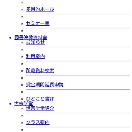
多目的ホール
セミナー室
図書映像資料室
お知らせ
利用案内
所蔵資料検索
貸出期間延長申請
ひとこと書評
世宗学堂
世宗学堂紹介
クラス案内