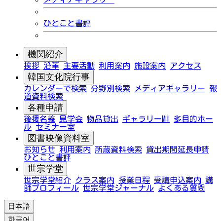
ひとこと書評
機関紹介
挨拶
沿革
主要活動
利用案内
施設案内
アクセス
韓国文化院行事
カレンダーで検索
分野別検索
メディアギャラリー
報
道資料検索
各種申請
後援名義
見学会
物品貸出
ギャラリーMI
多目的ホー
ル
セミナー室
図書映像資料室
お知らせ
利用案内
所蔵資料検索
貸出期間延長申請
ひとこと書評
世宗学堂
世宗学堂紹介
クラス案内
授業日程
受講申込案内
講
師プロフィール
世宗学堂ジャーナル
よくある質問
日本語
한국어