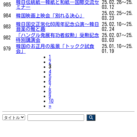
韓日伝統紙―韓紙と和紙―国際交流セ
25.02.28～25.
985
ミナー
03.12
25.02.25～25.
984
韓国映画上映会「別れる決心」
03.23
韓日国交正常化60周年記念公演〜韓日
25.02.10～25.
983
音楽の雅と趣
02.24
「ハングル発展有功者叙勲」受勲記念
25.02.07～25.
982
特別講演会
03.03
韓国のお正月の風景「トックク試食
25.01.10～25.
979
会」
01.19
1
2
3
4
5
6
7
8
9
10
Next
»