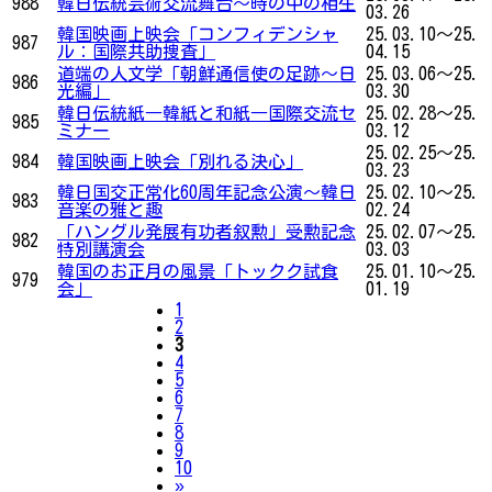
988
韓日伝統芸術交流舞台〜時の中の相生
03.26
韓国映画上映会「コンフィデンシャ
25.03.10～25.
987
ル：国際共助捜査」
04.15
道端の人文学「朝鮮通信使の足跡～日
25.03.06～25.
986
光編」
03.30
韓日伝統紙―韓紙と和紙―国際交流セ
25.02.28～25.
985
ミナー
03.12
25.02.25～25.
984
韓国映画上映会「別れる決心」
03.23
韓日国交正常化60周年記念公演〜韓日
25.02.10～25.
983
音楽の雅と趣
02.24
「ハングル発展有功者叙勲」受勲記念
25.02.07～25.
982
特別講演会
03.03
韓国のお正月の風景「トックク試食
25.01.10～25.
979
会」
01.19
1
2
3
4
5
6
7
8
9
10
Next
»