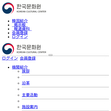
韓国紹介
掲示板
報道資料
会員登録
ログイン
ログイン
会員登録
한국어
機関紹介
挨拶
沿革
主要活動
施設案内