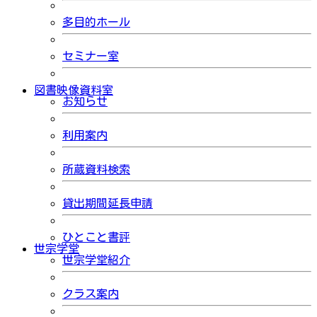
多目的ホール
セミナー室
図書映像資料室
お知らせ
利用案内
所蔵資料検索
貸出期間延長申請
ひとこと書評
世宗学堂
世宗学堂紹介
クラス案内