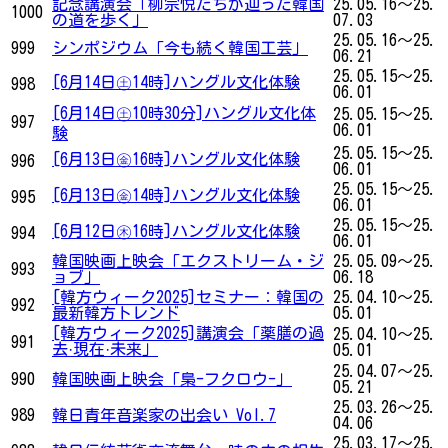
記念講演会「柳宗悦たちが辿った韓国
25.05.16～25.
1000
の道を歩く」
07.03
25.05.16～25.
999
シンポジウム「今も続く韓国工芸」
06.21
25.05.15～25.
[6月14日㊏14時]ハングル文化体験
998
06.01
[6月14日㊏10時30分]ハングル文化体
25.05.15～25.
997
06.01
験
25.05.15～25.
[6月13日㊎16時]ハングル文化体験
996
06.01
25.05.15～25.
[6月13日㊎14時]ハングル文化体験
995
06.01
25.05.15～25.
[6月12日㊍16時]ハングル文化体験
994
06.01
韓国映画上映会「エクストリーム・ジ
25.05.09～25.
993
ョブ」
06.18
[韓方ウィーク2025]セミナー：韓国の
25.04.10～25.
992
最新韓方トレンド
05.01
[韓方ウィーク2025]講演会「薬膳の過
25.04.10～25.
991
去·現在·未来」
05.01
25.04.07～25.
990
韓国映画上映会「梟-フクロウ-」
05.21
25.03.26～25.
989
韓日青年音楽家の出会い Vol.7
04.06
25.03.17～25.