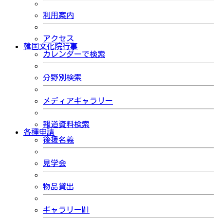
利用案内
アクセス
韓国文化院行事
カレンダーで検索
分野別検索
メディアギャラリー
報道資料検索
各種申請
後援名義
見学会
物品貸出
ギャラリーMI