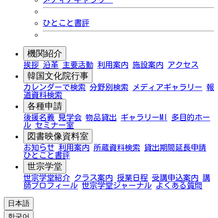
ひとこと書評
機関紹介
挨拶
沿革
主要活動
利用案内
施設案内
アクセス
韓国文化院行事
カレンダーで検索
分野別検索
メディアギャラリー
報
道資料検索
各種申請
後援名義
見学会
物品貸出
ギャラリーMI
多目的ホー
ル
セミナー室
図書映像資料室
お知らせ
利用案内
所蔵資料検索
貸出期間延長申請
ひとこと書評
世宗学堂
世宗学堂紹介
クラス案内
授業日程
受講申込案内
講
師プロフィール
世宗学堂ジャーナル
よくある質問
日本語
한국어