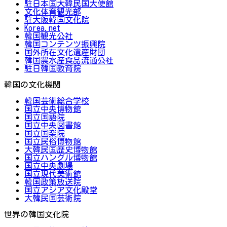
駐日本国大韓民国大使館
文化体育観光部
駐大阪韓国文化院
Korea.net
韓国観光公社
韓国コンテンツ振興院
国外所在文化遺産財団
韓国農水産食品流通公社
駐日韓国教育院
韓国の文化機関
韓国芸術総合学校
国立中央博物館
国立国語院
国立中央図書館
国立国楽院
国立民俗博物館
大韓民国歴史博物館
国立ハングル博物館
国立中央劇場
国立現代美術館
韓国政策放送院
国立アジア文化殿堂
大韓民国芸術院
世界の韓国文化院