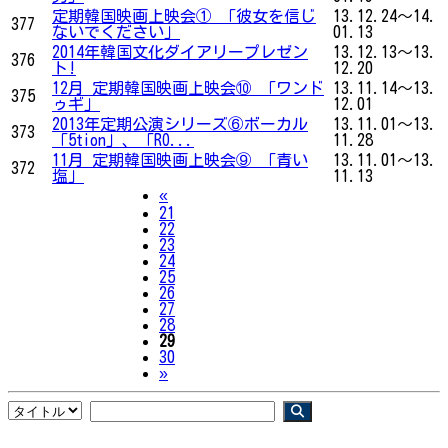
定期韓国映画上映会① 「彼女を信じ
13.12.24～14.
377
ないでください」
01.13
2014年韓国文化ダイアリープレゼン
13.12.13～13.
376
ト!
12.20
12月 定期韓国映画上映会⑩ 「ワンド
13.11.14～13.
375
ゥギ」
12.01
2013年定期公演シリーズ⑥ボーカル
13.11.01～13.
373
「5tion」、「RO...
11.28
11月 定期韓国映画上映会⑨ 「青い
13.11.01～13.
372
塩」
11.13
Previous
«
21
22
23
24
25
26
27
28
29
30
Next
»