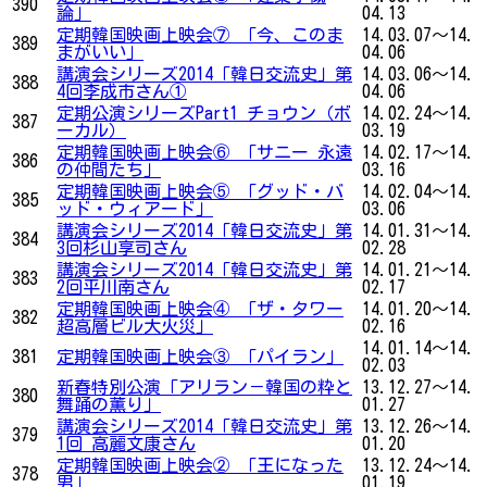
390
論」
04.13
定期韓国映画上映会⑦ 「今、このま
14.03.07～14.
389
まがいい」
04.06
講演会シリーズ2014「韓日交流史」第
14.03.06～14.
388
4回李成市さん①
04.06
定期公演シリーズPart1 チョウン（ボ
14.02.24～14.
387
ーカル）
03.19
定期韓国映画上映会⑥ 「サニー 永遠
14.02.17～14.
386
の仲間たち」
03.16
定期韓国映画上映会⑤ 「グッド・バ
14.02.04～14.
385
ッド・ウィアード」
03.06
講演会シリーズ2014「韓日交流史」第
14.01.31～14.
384
3回杉山享司さん
02.28
講演会シリーズ2014「韓日交流史」第
14.01.21～14.
383
2回平川南さん
02.17
定期韓国映画上映会④ 「ザ・タワー
14.01.20～14.
382
超高層ビル大火災」
02.16
14.01.14～14.
381
定期韓国映画上映会③ 「パイラン」
02.03
新春特別公演「アリラン－韓国の粋と
13.12.27～14.
380
舞踊の薫り」
01.27
講演会シリーズ2014「韓日交流史」第
13.12.26～14.
379
1回 高麗文康さん
01.20
定期韓国映画上映会② 「王になった
13.12.24～14.
378
男」
01.19