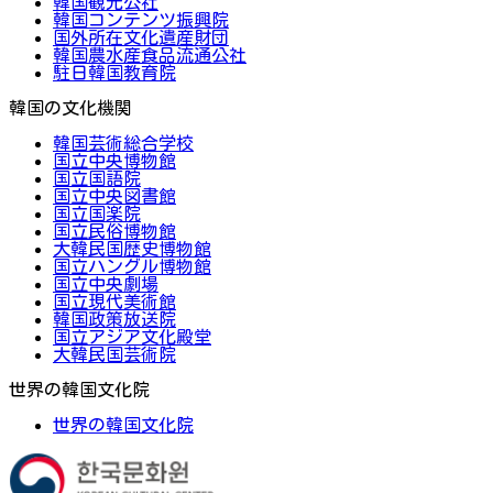
韓国観光公社
韓国コンテンツ振興院
国外所在文化遺産財団
韓国農水産食品流通公社
駐日韓国教育院
韓国の文化機関
韓国芸術総合学校
国立中央博物館
国立国語院
国立中央図書館
国立国楽院
国立民俗博物館
大韓民国歴史博物館
国立ハングル博物館
国立中央劇場
国立現代美術館
韓国政策放送院
国立アジア文化殿堂
大韓民国芸術院
世界の韓国文化院
世界の韓国文化院