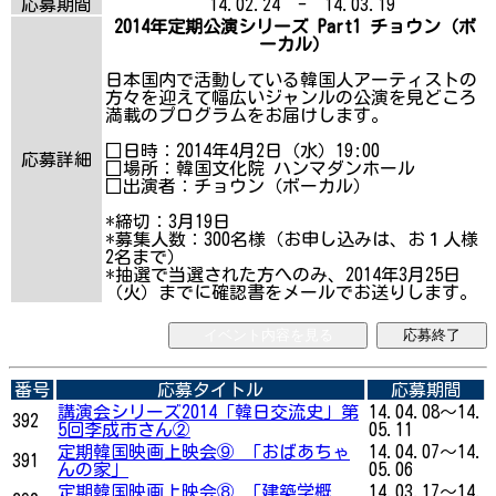
応募期間
14.02.24 - 14.03.19
2014年定期公演シリーズ Part1 チョウン（ボ
ーカル）
日本国内で活動している韓国人アーティストの
方々を迎えて幅広いジャンルの公演を見どころ
満載のプログラムをお届けします。
□日時：2014年4月2日（水）19:00
応募詳細
□場所：韓国文化院 ハンマダンホール
□出演者：チョウン（ボーカル）
*締切：3月19日
*募集人数：300名様（お申し込みは、お１人様
2名まで）
*抽選で当選された方へのみ、2014年3月25日
（火）までに確認書をメールでお送りします。
イベント内容を見る
応募終了
番号
応募タイトル
応募期間
講演会シリーズ2014「韓日交流史」第
14.04.08～14.
392
5回李成市さん②
05.11
定期韓国映画上映会⑨ 「おばあちゃ
14.04.07～14.
391
んの家」
05.06
定期韓国映画上映会⑧ 「建築学概
14.03.17～14.