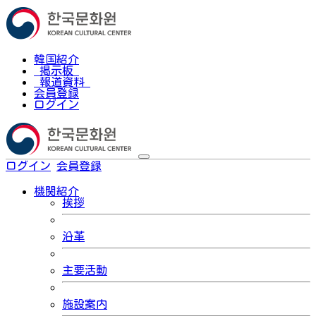
韓国紹介
掲示板
報道資料
会員登録
ログイン
ログイン
会員登録
한국어
機関紹介
挨拶
沿革
主要活動
施設案内