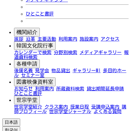
ひとこと書評
機関紹介
挨拶
沿革
主要活動
利用案内
施設案内
アクセス
韓国文化院行事
カレンダーで検索
分野別検索
メディアギャラリー
報
道資料検索
各種申請
後援名義
見学会
物品貸出
ギャラリーMI
多目的ホー
ル
セミナー室
図書映像資料室
お知らせ
利用案内
所蔵資料検索
貸出期間延長申請
ひとこと書評
世宗学堂
世宗学堂紹介
クラス案内
授業日程
受講申込案内
講
師プロフィール
世宗学堂ジャーナル
よくある質問
日本語
한국어