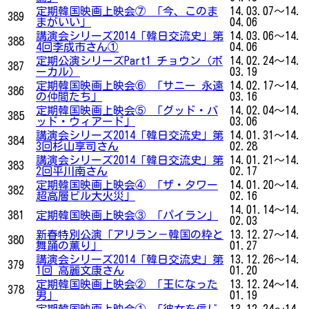
定期韓国映画上映会⑦ 「今、このま
14.03.07～14.
389
まがいい」
04.06
講演会シリーズ2014「韓日交流史」第
14.03.06～14.
388
4回李成市さん①
04.06
定期公演シリーズPart1 チョウン（ボ
14.02.24～14.
387
ーカル）
03.19
定期韓国映画上映会⑥ 「サニー 永遠
14.02.17～14.
386
の仲間たち」
03.16
定期韓国映画上映会⑤ 「グッド・バ
14.02.04～14.
385
ッド・ウィアード」
03.06
講演会シリーズ2014「韓日交流史」第
14.01.31～14.
384
3回杉山享司さん
02.28
講演会シリーズ2014「韓日交流史」第
14.01.21～14.
383
2回平川南さん
02.17
定期韓国映画上映会④ 「ザ・タワー
14.01.20～14.
382
超高層ビル大火災」
02.16
14.01.14～14.
381
定期韓国映画上映会③ 「パイラン」
02.03
新春特別公演「アリラン－韓国の粋と
13.12.27～14.
380
舞踊の薫り」
01.27
講演会シリーズ2014「韓日交流史」第
13.12.26～14.
379
1回 高麗文康さん
01.20
定期韓国映画上映会② 「王になった
13.12.24～14.
378
男」
01.19
定期韓国映画上映会① 「彼女を信じ
13.12.24～14.