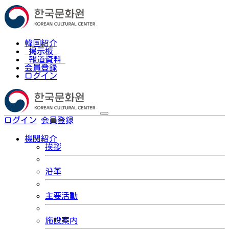
韓国紹介
掲示板
報道資料
会員登録
ログイン
ログイン
会員登録
한국어
機関紹介
挨拶
沿革
主要活動
施設案内