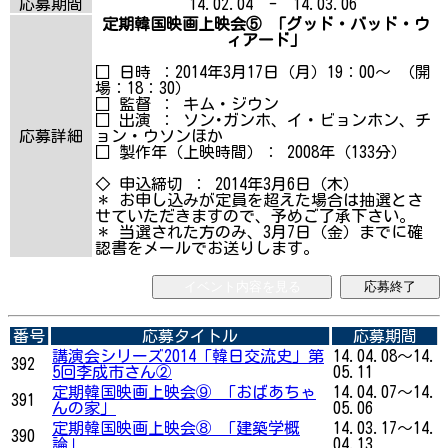
応募期間
14.02.04 - 14.03.06
定期韓国映画上映会⑤ 「グッド・バッド・ウ
ィアード」
□ 日時 ：2014年3月17日（月）19：00～ （開
場：18：30）
□ 監督 ： キム・ジウン
□ 出演 ： ソン･ガンホ、イ・ビョンホン、チ
応募詳細
ョン・ウソンほか
□ 製作年（上映時間）： 2008年（133分）
◇ 申込締切 ： 2014年3月6日（木）
＊ お申し込みが定員を超えた場合は抽選とさ
せていただきますので、予めご了承下さい。
＊ 当選された方のみ、3月7日（金）までに確
認書をメールでお送りします。
イベント内容を見る
応募終了
番号
応募タイトル
応募期間
講演会シリーズ2014「韓日交流史」第
14.04.08～14.
392
5回李成市さん②
05.11
定期韓国映画上映会⑨ 「おばあちゃ
14.04.07～14.
391
んの家」
05.06
定期韓国映画上映会⑧ 「建築学概
14.03.17～14.
390
論」
04.13