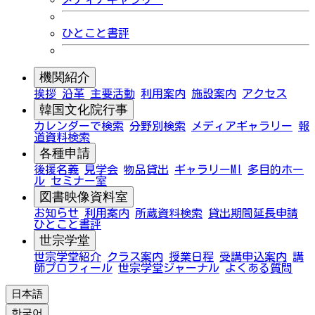
ひとこと書評
機関紹介
挨拶
沿革
主要活動
利用案内
施設案内
アクセス
韓国文化院行事
カレンダーで検索
分野別検索
メディアギャラリー
報
道資料検索
各種申請
後援名義
見学会
物品貸出
ギャラリーMI
多目的ホー
ル
セミナー室
図書映像資料室
お知らせ
利用案内
所蔵資料検索
貸出期間延長申請
ひとこと書評
世宗学堂
世宗学堂紹介
クラス案内
授業日程
受講申込案内
講
師プロフィール
世宗学堂ジャーナル
よくある質問
日本語
한국어