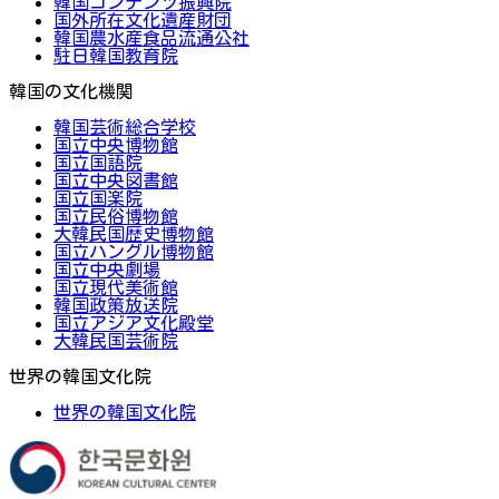
韓国コンテンツ振興院
国外所在文化遺産財団
韓国農水産食品流通公社
駐日韓国教育院
韓国の文化機関
韓国芸術総合学校
国立中央博物館
国立国語院
国立中央図書館
国立国楽院
国立民俗博物館
大韓民国歴史博物館
国立ハングル博物館
国立中央劇場
国立現代美術館
韓国政策放送院
国立アジア文化殿堂
大韓民国芸術院
世界の韓国文化院
世界の韓国文化院