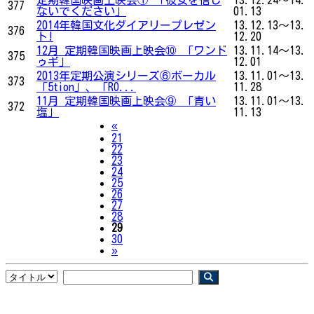
377
ないでください」
01.13
2014年韓国文化ダイアリープレゼン
13.12.13～13.
376
ト!
12.20
12月 定期韓国映画上映会⑩ 「ワンド
13.11.14～13.
375
ゥギ」
12.01
2013年定期公演シリーズ⑥ボーカル
13.11.01～13.
373
「5tion」、「RO...
11.28
11月 定期韓国映画上映会⑨ 「青い
13.11.01～13.
372
塩」
11.13
Previous
«
21
22
23
24
25
26
27
28
29
30
Next
»