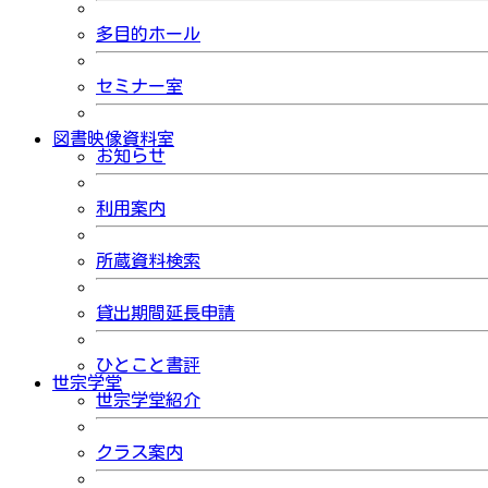
多目的ホール
セミナー室
図書映像資料室
お知らせ
利用案内
所蔵資料検索
貸出期間延長申請
ひとこと書評
世宗学堂
世宗学堂紹介
クラス案内