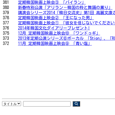
381
定期韓国映画上映会③ 「パイラン」
380
新春特別公演「アリラン－韓国の粋と舞踊の薫り」
379
講演会シリーズ2014「韓日交流史」第1回 高麗文康
378
定期韓国映画上映会② 「王になった男」
377
定期韓国映画上映会① 「彼女を信じないでください
376
2014年韓国文化ダイアリープレゼント!
375
12月 定期韓国映画上映会⑩ 「ワンドゥギ」
373
2013年定期公演シリーズ⑥ボーカル 「5tion」、「RO
372
11月 定期韓国映画上映会⑨ 「青い塩」