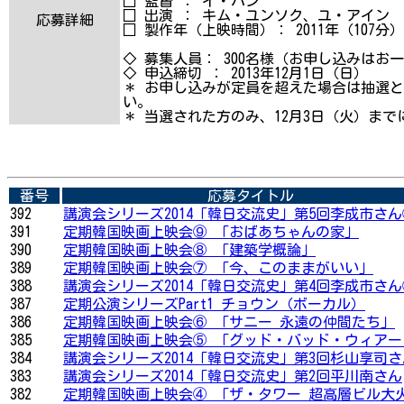
□ 監督 ： イ・ハン
□ 出演 ： キム・ユンソク、ユ・アイン
応募詳細
□ 製作年（上映時間）： 2011年（107分）
◇ 募集人員： 300名様（お申し込みはお
◇ 申込締切 ： 2013年12月1日（日）
＊ お申し込みが定員を超えた場合は抽選
い。
＊ 当選された方のみ、12月3日（火）ま
番号
応募タイトル
392
講演会シリーズ2014「韓日交流史」第5回李成市さん
391
定期韓国映画上映会⑨ 「おばあちゃんの家」
390
定期韓国映画上映会⑧ 「建築学概論」
389
定期韓国映画上映会⑦ 「今、このままがいい」
388
講演会シリーズ2014「韓日交流史」第4回李成市さん
387
定期公演シリーズPart1 チョウン（ボーカル）
386
定期韓国映画上映会⑥ 「サニー 永遠の仲間たち」
385
定期韓国映画上映会⑤ 「グッド・バッド・ウィアー
384
講演会シリーズ2014「韓日交流史」第3回杉山享司さ
383
講演会シリーズ2014「韓日交流史」第2回平川南さん
382
定期韓国映画上映会④ 「ザ・タワー 超高層ビル大