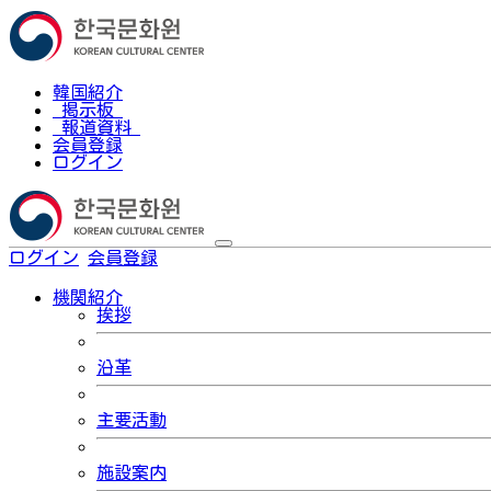
韓国紹介
掲示板
報道資料
会員登録
ログイン
ログイン
会員登録
한국어
機関紹介
挨拶
沿革
主要活動
施設案内