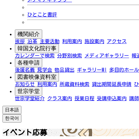
ひとこと書評
機関紹介
挨拶
沿革
主要活動
利用案内
施設案内
アクセス
韓国文化院行事
カレンダーで検索
分野別検索
メディアギャラリー
報
各種申請
後援名義
見学会
物品貸出
ギャラリーMI
多目的ホール
図書映像資料室
お知らせ
利用案内
所蔵資料検索
貸出期間延長申請
ひ
世宗学堂
世宗学堂紹介
クラス案内
授業日程
受講申込案内
講師
日本語
한국어
イベント応募