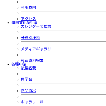
利用案内
アクセス
韓国文化院行事
カレンダーで検索
分野別検索
メディアギャラリー
報道資料検索
各種申請
後援名義
見学会
物品貸出
ギャラリーMI