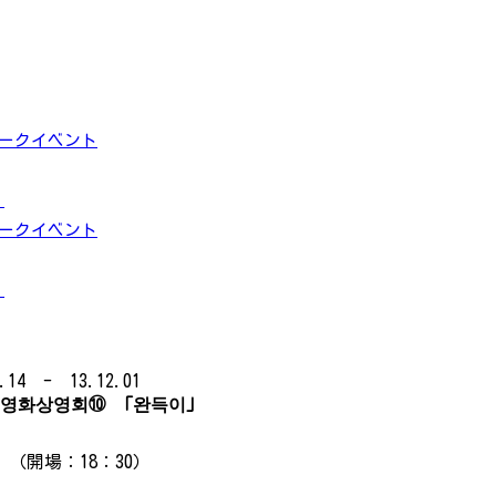
トークイベント
」
トークイベント
」
.14 - 13.12.01
한국영화상영회⑩ 「완득이」
～ （開場：18：30）