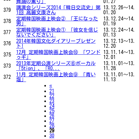
舞踊の薫り」
01.27
講演会シリーズ2014「韓日交流史」第
13.12.26～14.
379
1回 高麗文康さん
01.20
定期韓国映画上映会② 「王になった
13.12.24～14.
378
男」
01.19
定期韓国映画上映会① 「彼女を信じ
13.12.24～14.
377
ないでください」
01.13
2014年韓国文化ダイアリープレゼン
13.12.13～13.
376
ト!
12.20
12月 定期韓国映画上映会⑩ 「ワンド
13.11.14～13.
375
ゥギ」
12.01
2013年定期公演シリーズ⑥ボーカル
13.11.01～13.
373
「5tion」、「RO...
11.28
11月 定期韓国映画上映会⑨ 「青い
13.11.01～13.
372
塩」
11.13
Previous
«
21
22
23
24
25
26
27
28
29
30