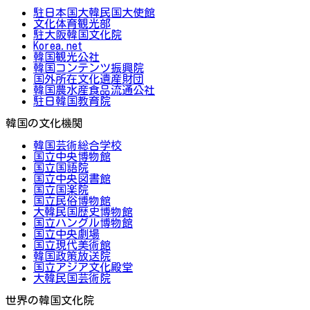
駐日本国大韓民国大使館
文化体育観光部
駐大阪韓国文化院
Korea.net
韓国観光公社
韓国コンテンツ振興院
国外所在文化遺産財団
韓国農水産食品流通公社
駐日韓国教育院
韓国の文化機関
韓国芸術総合学校
国立中央博物館
国立国語院
国立中央図書館
国立国楽院
国立民俗博物館
大韓民国歴史博物館
国立ハングル博物館
国立中央劇場
国立現代美術館
韓国政策放送院
国立アジア文化殿堂
大韓民国芸術院
世界の韓国文化院