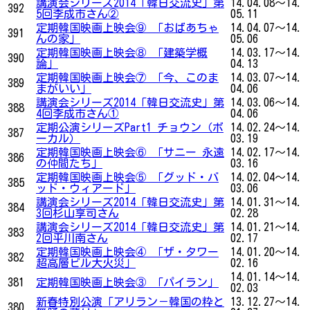
講演会シリーズ2014「韓日交流史」第
14.04.08～14.
392
5回李成市さん②
05.11
定期韓国映画上映会⑨ 「おばあちゃ
14.04.07～14.
391
んの家」
05.06
定期韓国映画上映会⑧ 「建築学概
14.03.17～14.
390
論」
04.13
定期韓国映画上映会⑦ 「今、このま
14.03.07～14.
389
まがいい」
04.06
講演会シリーズ2014「韓日交流史」第
14.03.06～14.
388
4回李成市さん①
04.06
定期公演シリーズPart1 チョウン（ボ
14.02.24～14.
387
ーカル）
03.19
定期韓国映画上映会⑥ 「サニー 永遠
14.02.17～14.
386
の仲間たち」
03.16
定期韓国映画上映会⑤ 「グッド・バ
14.02.04～14.
385
ッド・ウィアード」
03.06
講演会シリーズ2014「韓日交流史」第
14.01.31～14.
384
3回杉山享司さん
02.28
講演会シリーズ2014「韓日交流史」第
14.01.21～14.
383
2回平川南さん
02.17
定期韓国映画上映会④ 「ザ・タワー
14.01.20～14.
382
超高層ビル大火災」
02.16
14.01.14～14.
381
定期韓国映画上映会③ 「パイラン」
02.03
新春特別公演「アリラン－韓国の粋と
13.12.27～14.
380