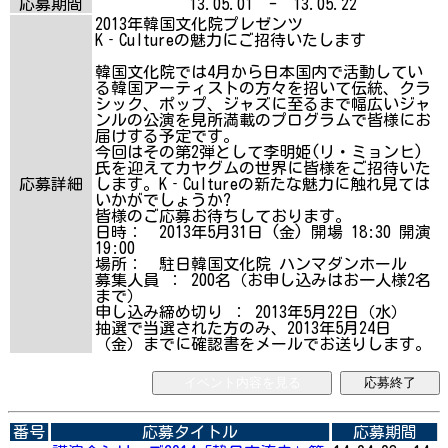
応募期間
13.05.01 - 13.05.22
2013年韓国文化院プレゼンツ
K‐Cultureの魅力にご招待いたします
韓国文化院では4月から日本国内で活動してい
る韓国アーティストの方々を招いて伝統、クラ
シック、ポップ、ジャズに至るまで幅広いジャ
ンルの公演を見所満載のプログラムで皆様にお
届けする予定です。
今回はその第2弾として李明姫(リ・ミョンヒ)
氏を迎えてカヤグムの世界に皆様をご招待いた
応募詳細
します。K‐Cultureの新たな魅力に触れ見ては
いかがでしょうか?
皆様のご応募お待ちしております。
日時： 2013年5月31日 (金) 開場 18:30 開演
19:00
場所： 駐日韓国文化院 ハンマダンホール
募集人員 ： 200名（お申し込みはお一人様2名
まで）
申し込み締め切り ： 2013年5月22日（水）
抽選で当選された方のみ、2013年5月24日
（金）までに確認書をメールでお送りします。
イベント内容を見る
応募終了
番号
応募タイトル
応募期間