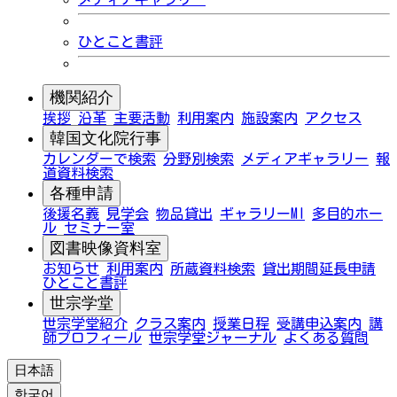
ひとこと書評
機関紹介
挨拶
沿革
主要活動
利用案内
施設案内
アクセス
韓国文化院行事
カレンダーで検索
分野別検索
メディアギャラリー
報
道資料検索
各種申請
後援名義
見学会
物品貸出
ギャラリーMI
多目的ホー
ル
セミナー室
図書映像資料室
お知らせ
利用案内
所蔵資料検索
貸出期間延長申請
ひとこと書評
世宗学堂
世宗学堂紹介
クラス案内
授業日程
受講申込案内
講
師プロフィール
世宗学堂ジャーナル
よくある質問
日本語
한국어