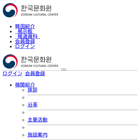
韓国紹介
掲示板
報道資料
会員登録
ログイン
ログイン
会員登録
한국어
機関紹介
挨拶
沿革
主要活動
施設案内