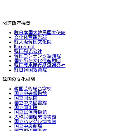
関連政府機関
駐日本国大韓民国大使館
文化体育観光部
駐大阪韓国文化院
Korea.net
韓国観光公社
韓国コンテンツ振興院
国外所在文化遺産財団
韓国農水産食品流通公社
駐日韓国教育院
韓国の文化機関
韓国芸術総合学校
国立中央博物館
国立国語院
国立中央図書館
国立国楽院
国立民俗博物館
大韓民国歴史博物館
国立ハングル博物館
国立中央劇場
国立現代美術館