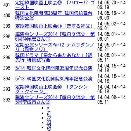
定期韓国映画上映会⑫ 「ハロー!? ゴ
14.05.20～14.
401
ースト」
06.19
韓国文化院開院35周年 韓国伝統舞台
14.05.16～14.
400
特別公演
06.03
14.05.02～14.
399
定期韓国映画上映会⑪「恋する神父」
06.01
講演会シリーズ2014「韓日交流史」第
14.05.01～14.
398
6回仲尾宏さん①
06.01
定期公演シリーズPart2 ナムサダンノ
14.05.01～14.
397
リ（風物ノリ）
05.21
韓国ドラマ「星から来たあなた」1話
14.05.01～14.
396
先行 特別試写会
05.11
14.04.15～14.
395
5/14 韓国文化院開院35周年記念公演
04.18
14.04.15～14.
394
5/13 韓国文化院開院35周年記念公演
04.18
定期韓国映画上映会⑩ 「ダンシン
14.04.14～14.
393
グ・クイーン」
05.18
講演会シリーズ2014「韓日交流史」第
14.04.08～14.
392
5回李成市さん②
05.11
Previous
«
21
22
23
24