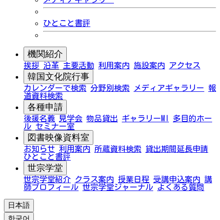
ひとこと書評
機関紹介
挨拶
沿革
主要活動
利用案内
施設案内
アクセス
韓国文化院行事
カレンダーで検索
分野別検索
メディアギャラリー
報
道資料検索
各種申請
後援名義
見学会
物品貸出
ギャラリーMI
多目的ホー
ル
セミナー室
図書映像資料室
お知らせ
利用案内
所蔵資料検索
貸出期間延長申請
ひとこと書評
世宗学堂
世宗学堂紹介
クラス案内
授業日程
受講申込案内
講
師プロフィール
世宗学堂ジャーナル
よくある質問
日本語
한국어