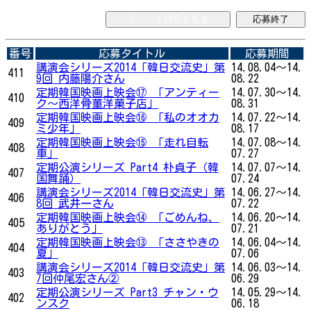
イベント内容を見る
応募終了
番号
応募タイトル
応募期間
講演会シリーズ2014「韓日交流史」第
14.08.04～14.
411
9回 内藤陽介さん
08.22
定期韓国映画上映会⑰ 「アンティー
14.07.30～14.
410
ク～西洋骨董洋菓子店」
08.31
定期韓国映画上映会⑯ 「私のオオカ
14.07.22～14.
409
ミ少年」
08.17
定期韓国映画上映会⑮ 「走れ自転
14.07.08～14.
408
車」
07.27
定期公演シリーズ Part4 朴貞子（韓
14.07.07～14.
407
国舞踊）
07.24
講演会シリーズ2014「韓日交流史」第
14.06.27～14.
406
8回 武井一さん
07.22
定期韓国映画上映会⑭ 「ごめんね、
14.06.20～14.
405
ありがとう」
07.21
定期韓国映画上映会⑬ 「ささやきの
14.06.04～14.
404
夏」
07.06
講演会シリーズ2014「韓日交流史」第
14.06.03～14.
403
7回仲尾宏さん②
06.29
定期公演シリーズ Part3 チャン・ウ
14.05.29～14.
402
ンスク
06.18