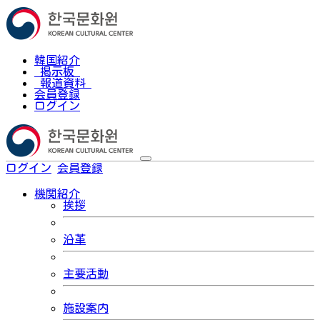
韓国紹介
掲示板
報道資料
会員登録
ログイン
ログイン
会員登録
한국어
機関紹介
挨拶
沿革
主要活動
施設案内