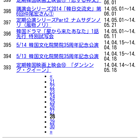
06.01
講演会シリーズ2014「韓日交流史」第
14.05.01～14.
398
6回仲尾宏さん①
06.01
定期公演シリーズPart2 ナムサダンノ
14.05.01～14.
397
リ（風物ノリ）
05.21
韓国ドラマ「星から来たあなた」1話
14.05.01～14.
396
先行 特別試写会
05.11
14.04.15～14.
395
5/14 韓国文化院開院35周年記念公演
04.18
14.04.15～14.
394
5/13 韓国文化院開院35周年記念公演
04.18
定期韓国映画上映会⑩ 「ダンシン
14.04.14～14.
393
グ・クイーン」
05.18
Previous
«
21
22
23
24
25
26
27
28
29
30
Next
»