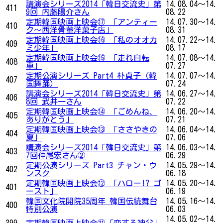
講演会シリーズ2014「韓日交流史」第
14.08.04～14.
411
9回 内藤陽介さん
08.22
定期韓国映画上映会⑰ 「アンティー
14.07.30～14.
410
ク～西洋骨董洋菓子店」
08.31
定期韓国映画上映会⑯ 「私のオオカ
14.07.22～14.
409
ミ少年」
08.17
定期韓国映画上映会⑮ 「走れ自転
14.07.08～14.
408
車」
07.27
定期公演シリーズ Part4 朴貞子（韓
14.07.07～14.
407
国舞踊）
07.24
講演会シリーズ2014「韓日交流史」第
14.06.27～14.
406
8回 武井一さん
07.22
定期韓国映画上映会⑭ 「ごめんね、
14.06.20～14.
405
ありがとう」
07.21
定期韓国映画上映会⑬ 「ささやきの
14.06.04～14.
404
夏」
07.06
講演会シリーズ2014「韓日交流史」第
14.06.03～14.
403
7回仲尾宏さん②
06.29
定期公演シリーズ Part3 チャン・ウ
14.05.29～14.
402
ンスク
06.18
定期韓国映画上映会⑫ 「ハロー!? ゴ
14.05.20～14.
401
ースト」
06.19
韓国文化院開院35周年 韓国伝統舞台
14.05.16～14.
400
特別公演
06.03
14.05.02～14.
399
定期韓国映画上映会⑪「恋する神父」