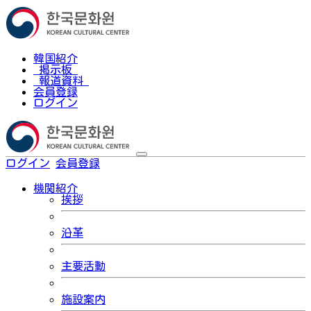
韓国紹介
掲示板
報道資料
会員登録
ログイン
ログイン
会員登録
한국어
機関紹介
挨拶
沿革
主要活動
施設案内