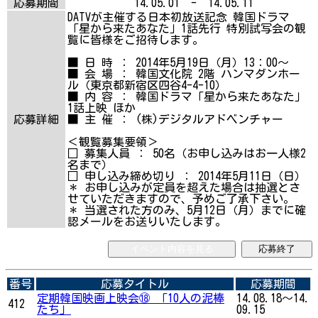
応募期間
14.05.01 - 14.05.11
DATVが主催する日本初放送記念 韓国ドラマ
「星から来たあなた」1話先行 特別試写会の観
覧に皆様をご招待します。
■ 日 時 ： 2014年5月19日（月）13：00～
■ 会 場 ： 韓国文化院 2階 ハンマダンホー
ル（東京都新宿区四谷4-4-10）
■ 内 容 ： 韓国ドラマ「星から来たあなた」
1話上映 ほか
応募詳細
■ 主 催 ： (株)デジタルアドベンチャー
＜観覧募集要領＞
□ 募集人員 ： 50名（お申し込みはお一人様2
名まで）
□ 申し込み締め切り ： 2014年5月11日（日）
＊ お申し込みが定員を超えた場合は抽選とさ
せていただきますので、予めご了承下さい。
＊ 当選された方のみ、5月12日（月）までに確
認メールをお送りいたします。
イベント内容を見る
応募終了
番号
応募タイトル
応募期間
定期韓国映画上映会⑱ 「10人の泥棒
14.08.18～14.
412
たち」
09.15