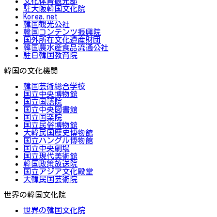
文化体育観光部
駐大阪韓国文化院
Korea.net
韓国観光公社
韓国コンテンツ振興院
国外所在文化遺産財団
韓国農水産食品流通公社
駐日韓国教育院
韓国の文化機関
韓国芸術総合学校
国立中央博物館
国立国語院
国立中央図書館
国立国楽院
国立民俗博物館
大韓民国歴史博物館
国立ハングル博物館
国立中央劇場
国立現代美術館
韓国政策放送院
国立アジア文化殿堂
大韓民国芸術院
世界の韓国文化院
世界の韓国文化院