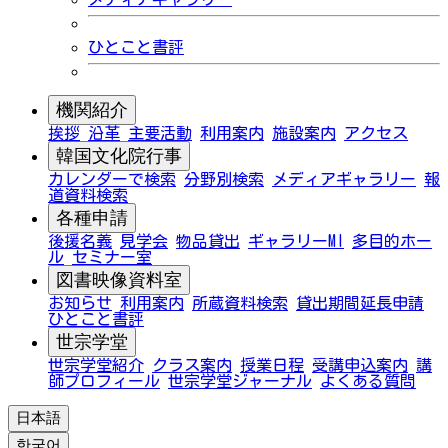
ひとこと書評
機関紹介
挨拶
沿革
主要活動
利用案内
施設案内
アクセス
韓国文化院行事
カレンダーで検索
分野別検索
メディアギャラリー
報
道資料検索
各種申請
後援名義
見学会
物品貸出
ギャラリーMI
多目的ホー
ル
セミナー室
図書映像資料室
お知らせ
利用案内
所蔵資料検索
貸出期間延長申請
ひとこと書評
世宗学堂
世宗学堂紹介
クラス案内
授業日程
受講申込案内
講
師プロフィール
世宗学堂ジャーナル
よくある質問
日本語
한국어