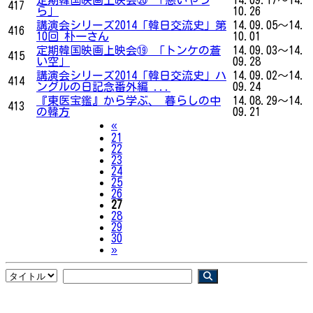
417
ら」
10.26
講演会シリーズ2014「韓日交流史」第
14.09.05～14.
416
10回 朴一さん
10.01
定期韓国映画上映会⑲ 「トンケの蒼
14.09.03～14.
415
い空」
09.28
講演会シリーズ2014「韓日交流史」ハ
14.09.02～14.
414
ングルの日記念番外編 ...
09.24
『東医宝鑑』から学ぶ、 暮らしの中
14.08.29～14.
413
の韓方
09.21
Previous
«
21
22
23
24
25
26
27
28
29
30
Next
»