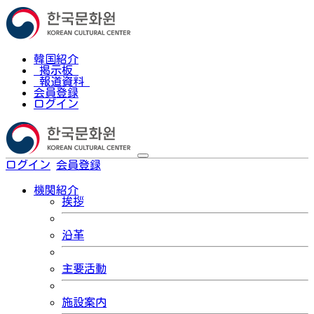
韓国紹介
掲示板
報道資料
会員登録
ログイン
ログイン
会員登録
한국어
機関紹介
挨拶
沿革
主要活動
施設案内