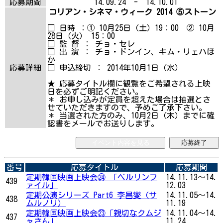
応募期間
14.09.24 - 14.10.01
コリアン・シネマ・ウィーク 2014 ⑤ストーン
□ 日時 ：① 10月25日（土）19：00 ② 10月
28日（火） 15：00
□ 監 督 ： チョ・セレ
□ 出 演 ： チョ・ドンイン、キム・リェハほ
か
応募詳細
□ 申込締切 ： 2014年10月1日（水）
★ 応募タイトル欄に観覧をご希望される上映
日を必ずご明記ください。
＊ お申し込みが定員を超えた場合は抽選とさ
せていただきますので、予めご了承下さい。
＊ 当選された方のみ、10月2日（木）までに確
認書をメールでお送りします。
イベント内容を見る
応募終了
番号
応募タイトル
応募期間
定期韓国映画上映会㉔ 「ベルリンフ
14.11.13～14.
439
ァイル」
12.03
定期公演シリーズ Part6 李昌燮（サ
14.11.05～14.
438
ムルノリ）
11.19
定期韓国映画上映会㉓「親切なクムジ
14.11.04～14.
437
ャさん」
11.24