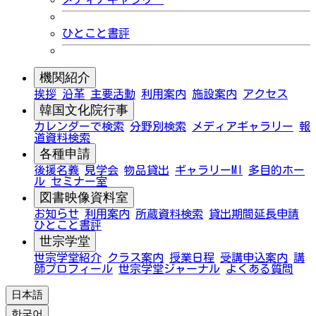
ひとこと書評
機関紹介
挨拶
沿革
主要活動
利用案内
施設案内
アクセス
韓国文化院行事
カレンダーで検索
分野別検索
メディアギャラリー
報
道資料検索
各種申請
後援名義
見学会
物品貸出
ギャラリーMI
多目的ホー
ル
セミナー室
図書映像資料室
お知らせ
利用案内
所蔵資料検索
貸出期間延長申請
ひとこと書評
世宗学堂
世宗学堂紹介
クラス案内
授業日程
受講申込案内
講
師プロフィール
世宗学堂ジャーナル
よくある質問
日本語
한국어