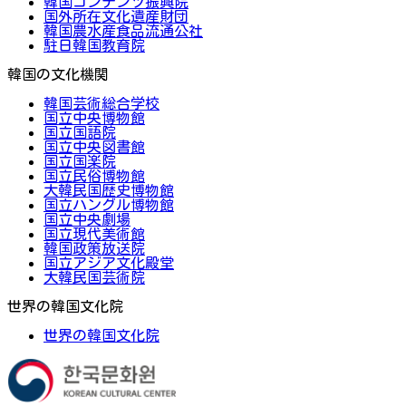
韓国コンテンツ振興院
国外所在文化遺産財団
韓国農水産食品流通公社
駐日韓国教育院
韓国の文化機関
韓国芸術総合学校
国立中央博物館
国立国語院
国立中央図書館
国立国楽院
国立民俗博物館
大韓民国歴史博物館
国立ハングル博物館
国立中央劇場
国立現代美術館
韓国政策放送院
国立アジア文化殿堂
大韓民国芸術院
世界の韓国文化院
世界の韓国文化院