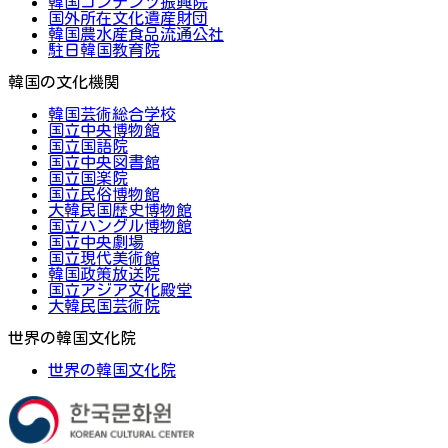
韓国コンテンツ振興院
国外所在文化遺産財団
韓国農水産食品流通公社
駐日韓国教育院
韓国の文化機関
韓国芸術総合学校
国立中央博物館
国立国語院
国立中央図書館
国立国楽院
国立民俗博物館
大韓民国歴史博物館
国立ハングル博物館
国立中央劇場
国立現代美術館
韓国政策放送院
国立アジア文化殿堂
大韓民国芸術院
世界の韓国文化院
世界の韓国文化院