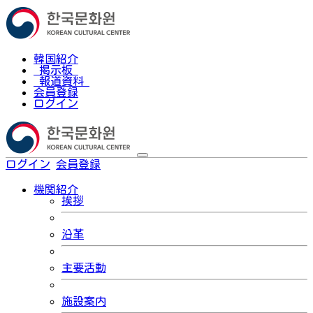
韓国紹介
掲示板
報道資料
会員登録
ログイン
ログイン
会員登録
한국어
機関紹介
挨拶
沿革
主要活動
施設案内