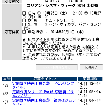
応募期間
14.09.24 - 14.10.01
コリアン・シネマ・ウィーク 2014 ③晩餐
□ 日時 ① 10月25日（土） 12：00 ② 10月27
日（月）19：00
□ 監 督 ： キム・ドンヒョン
□ 出 演 ： チャン・ウィガプ、パク・セジン
ほか
応募詳細
□ 申込締切 ： 2014年10月1日（水）
★ 応募タイトル欄に観覧をご希望される上映
日を必ずご明記ください。
＊ お申し込みが定員を超えた場合は抽選とさ
せていただきますので、予めご了承下さい。
＊ 当選された方のみ、10月2日（木）までに確
認書をメールでお送りします。
イベント内容を見る
応募終了
番号
応募タイトル
応募期間
定期韓国映画上映会㉔ 「ベルリンフ
14.11.13～14.
439
ァイル」
12.03
定期公演シリーズ Part6 李昌燮（サ
14.11.05～14.
438
ムルノリ）
11.19
定期韓国映画上映会㉓「親切なクムジ
14.11.04～14.
437
ャさん」
11.24