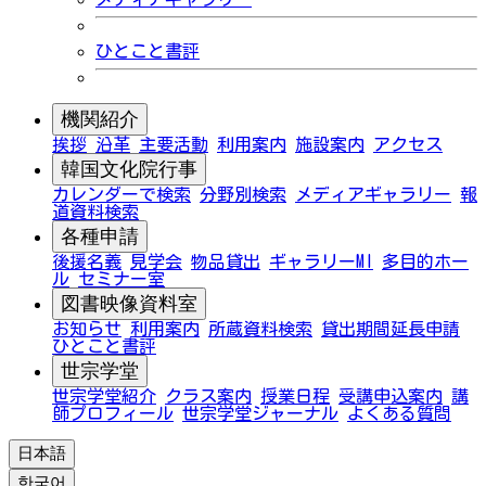
ひとこと書評
機関紹介
挨拶
沿革
主要活動
利用案内
施設案内
アクセス
韓国文化院行事
カレンダーで検索
分野別検索
メディアギャラリー
報
道資料検索
各種申請
後援名義
見学会
物品貸出
ギャラリーMI
多目的ホー
ル
セミナー室
図書映像資料室
お知らせ
利用案内
所蔵資料検索
貸出期間延長申請
ひとこと書評
世宗学堂
世宗学堂紹介
クラス案内
授業日程
受講申込案内
講
師プロフィール
世宗学堂ジャーナル
よくある質問
日本語
한국어