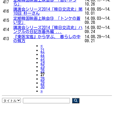
417
ら」
10.26
講演会シリーズ2014「韓日交流史」第
14.09.05～14.
416
10回 朴一さん
10.01
定期韓国映画上映会⑲ 「トンケの蒼
14.09.03～14.
415
い空」
09.28
講演会シリーズ2014「韓日交流史」ハ
14.09.02～14.
414
ングルの日記念番外編 ...
09.24
『東医宝鑑』から学ぶ、 暮らしの中
14.08.29～14.
413
の韓方
09.21
Previous
«
21
22
23
24
25
26
27
28
29
30
Next
»