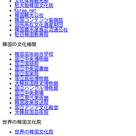
文化体育観光部
駐大阪韓国文化院
Korea.net
韓国観光公社
韓国コンテンツ振興院
国外所在文化遺産財団
韓国農水産食品流通公社
駐日韓国教育院
韓国の文化機関
韓国芸術総合学校
国立中央博物館
国立国語院
国立中央図書館
国立国楽院
国立民俗博物館
大韓民国歴史博物館
国立ハングル博物館
国立中央劇場
国立現代美術館
韓国政策放送院
国立アジア文化殿堂
大韓民国芸術院
世界の韓国文化院
世界の韓国文化院