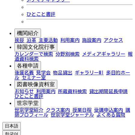
ひとこと書評
機関紹介
挨拶
沿革
主要活動
利用案内
施設案内
アクセス
韓国文化院行事
カレンダーで検索
分野別検索
メディアギャラリー
報
道資料検索
各種申請
後援名義
見学会
物品貸出
ギャラリーMI
多目的ホー
ル
セミナー室
図書映像資料室
お知らせ
利用案内
所蔵資料検索
貸出期間延長申請
ひとこと書評
世宗学堂
世宗学堂紹介
クラス案内
授業日程
受講申込案内
講
師プロフィール
世宗学堂ジャーナル
よくある質問
日本語
한국어