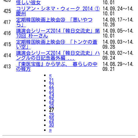
怪しい彼女
10.01
コリアン・シネマ・ウィーク 2014 ①
14.09.24～14.
425
慶州
10.01
定期韓国映画上映会⑳ 「悪いやつ
14.09.17～14.
417
ら」
10.26
講演会シリーズ2014「韓日交流史」第
14.09.05～14.
416
10回 朴一さん
10.01
定期韓国映画上映会⑲ 「トンケの蒼
14.09.03～14.
415
い空」
09.28
講演会シリーズ2014「韓日交流史」ハ
14.09.02～14.
414
ングルの日記念番外編 ...
09.24
『東医宝鑑』から学ぶ、 暮らしの中
14.08.29～14.
413
の韓方
09.21
Previous
«
21
22
23
24
25
26
27
28
29
30
Next
»