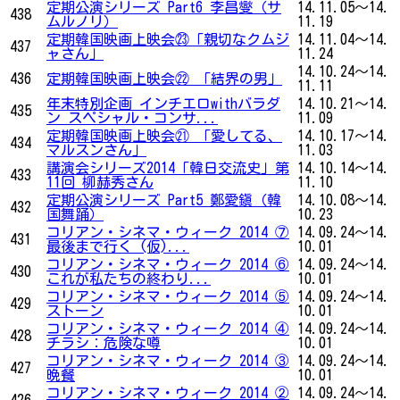
定期公演シリーズ Part6 李昌燮（サ
14.11.05～14.
438
ムルノリ）
11.19
定期韓国映画上映会㉓「親切なクムジ
14.11.04～14.
437
ャさん」
11.24
14.10.24～14.
436
定期韓国映画上映会㉒ 「結界の男」
11.11
年末特別企画 インチエロwithバラダ
14.10.21～14.
435
ン スペシャル・コンサ...
11.09
定期韓国映画上映会㉑ 「愛してる、
14.10.17～14.
434
マルスンさん」
11.03
講演会シリーズ2014「韓日交流史」第
14.10.14～14.
433
11回 柳赫秀さん
11.10
定期公演シリーズ Part5 鄭愛鎭（韓
14.10.08～14.
432
国舞踊）
10.23
コリアン・シネマ・ウィーク 2014 ⑦
14.09.24～14.
431
最後まで行く (仮)...
10.01
コリアン・シネマ・ウィーク 2014 ⑥
14.09.24～14.
430
これが私たちの終わり...
10.01
コリアン・シネマ・ウィーク 2014 ⑤
14.09.24～14.
429
ストーン
10.01
コリアン・シネマ・ウィーク 2014 ④
14.09.24～14.
428
チラシ：危険な噂
10.01
コリアン・シネマ・ウィーク 2014 ③
14.09.24～14.
427
晩餐
10.01
コリアン・シネマ・ウィーク 2014 ②
14.09.24～14.
426