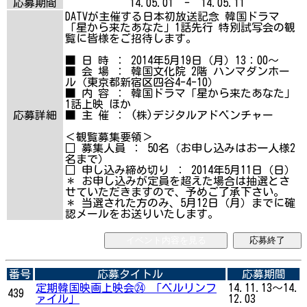
応募期間
14.05.01 - 14.05.11
DATVが主催する日本初放送記念 韓国ドラマ
「星から来たあなた」1話先行 特別試写会の観
覧に皆様をご招待します。
■ 日 時 ： 2014年5月19日（月）13：00～
■ 会 場 ： 韓国文化院 2階 ハンマダンホー
ル（東京都新宿区四谷4-4-10）
■ 内 容 ： 韓国ドラマ「星から来たあなた」
1話上映 ほか
応募詳細
■ 主 催 ： (株)デジタルアドベンチャー
＜観覧募集要領＞
□ 募集人員 ： 50名（お申し込みはお一人様2
名まで）
□ 申し込み締め切り ： 2014年5月11日（日）
＊ お申し込みが定員を超えた場合は抽選とさ
せていただきますので、予めご了承下さい。
＊ 当選された方のみ、5月12日（月）までに確
認メールをお送りいたします。
イベント内容を見る
応募終了
番号
応募タイトル
応募期間
定期韓国映画上映会㉔ 「ベルリンフ
14.11.13～14.
439
ァイル」
12.03