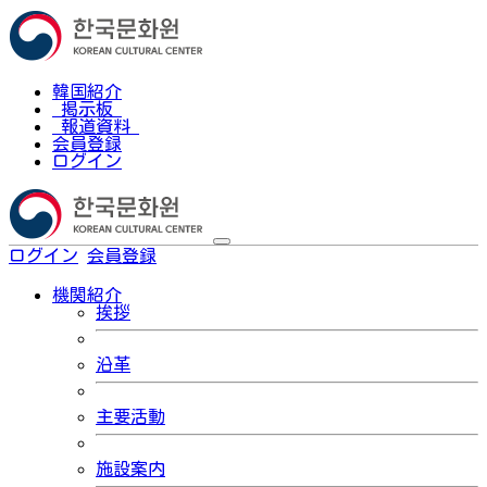
韓国紹介
掲示板
報道資料
会員登録
ログイン
ログイン
会員登録
한국어
機関紹介
挨拶
沿革
主要活動
施設案内