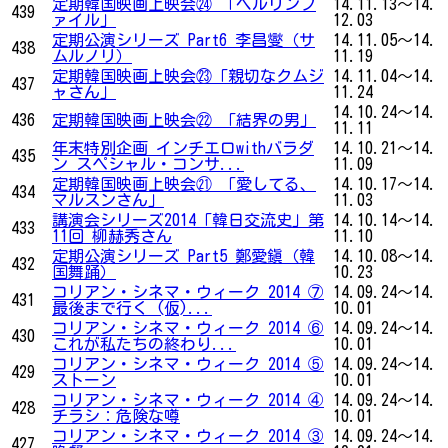
定期韓国映画上映会㉔ 「ベルリンフ
14.11.13～14.
439
ァイル」
12.03
定期公演シリーズ Part6 李昌燮（サ
14.11.05～14.
438
ムルノリ）
11.19
定期韓国映画上映会㉓「親切なクムジ
14.11.04～14.
437
ャさん」
11.24
14.10.24～14.
436
定期韓国映画上映会㉒ 「結界の男」
11.11
年末特別企画 インチエロwithバラダ
14.10.21～14.
435
ン スペシャル・コンサ...
11.09
定期韓国映画上映会㉑ 「愛してる、
14.10.17～14.
434
マルスンさん」
11.03
講演会シリーズ2014「韓日交流史」第
14.10.14～14.
433
11回 柳赫秀さん
11.10
定期公演シリーズ Part5 鄭愛鎭（韓
14.10.08～14.
432
国舞踊）
10.23
コリアン・シネマ・ウィーク 2014 ⑦
14.09.24～14.
431
最後まで行く (仮)...
10.01
コリアン・シネマ・ウィーク 2014 ⑥
14.09.24～14.
430
これが私たちの終わり...
10.01
コリアン・シネマ・ウィーク 2014 ⑤
14.09.24～14.
429
ストーン
10.01
コリアン・シネマ・ウィーク 2014 ④
14.09.24～14.
428
チラシ：危険な噂
10.01
コリアン・シネマ・ウィーク 2014 ③
14.09.24～14.
427