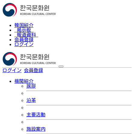
韓国紹介
掲示板
報道資料
会員登録
ログイン
ログイン
会員登録
한국어
機関紹介
挨拶
沿革
主要活動
施設案内