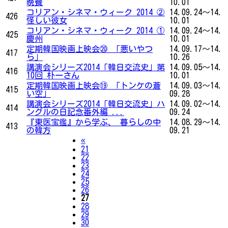
晩餐
10.01
コリアン・シネマ・ウィーク 2014 ②
14.09.24～14.
426
怪しい彼女
10.01
コリアン・シネマ・ウィーク 2014 ①
14.09.24～14.
425
慶州
10.01
定期韓国映画上映会⑳ 「悪いやつ
14.09.17～14.
417
ら」
10.26
講演会シリーズ2014「韓日交流史」第
14.09.05～14.
416
10回 朴一さん
10.01
定期韓国映画上映会⑲ 「トンケの蒼
14.09.03～14.
415
い空」
09.28
講演会シリーズ2014「韓日交流史」ハ
14.09.02～14.
414
ングルの日記念番外編 ...
09.24
『東医宝鑑』から学ぶ、 暮らしの中
14.08.29～14.
413
の韓方
09.21
Previous
«
21
22
23
24
25
26
27
28
29
30