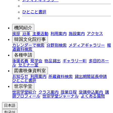
ひとこと書評
機関紹介
挨拶
沿革
主要活動
利用案内
施設案内
アクセス
韓国文化院行事
カレンダーで検索
分野別検索
メディアギャラリー
報
道資料検索
各種申請
後援名義
見学会
物品貸出
ギャラリーMI
多目的ホー
ル
セミナー室
図書映像資料室
お知らせ
利用案内
所蔵資料検索
貸出期間延長申請
ひとこと書評
世宗学堂
世宗学堂紹介
クラス案内
授業日程
受講申込案内
講
師プロフィール
世宗学堂ジャーナル
よくある質問
日本語
한국어