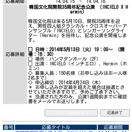
応募期間
14.04.15 - 14.04.18
韓国文化院開院35周年記念公演 〔INCIELO X H
ermin〕
韓国文化院は来る5月10日、開院35周年を迎
え、男性四人組クラシカル・クロスオーバーア
ンサンブル「INCIELO」とシンガーソングライ
ター「Hermin」を招待し、記念公演を開催しま
す。
□ 日時：2014年5月13日（火）19：00～ （開
応募詳細
場：18：30）
□ 場所：ハンマダンホール（2F）
□ 出演：INCIELO（インチエロ）、Hermin（ホ
ミン）
◇ 募集人員：150名様（お申し込みはお一人様
2名まで）
◇ 申込締切：2014年4月24日（木）
＊ お申し込みが定員を超えた場合は抽選とさ
せていただきますので、予めご了承下さい。
＊ 当選された方のみ、公演1週間前までに確認
書をメールでお送りします。
イベント内容を見る
応募終了
番号
応募タイトル
応募期間