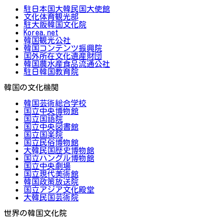
駐日本国大韓民国大使館
文化体育観光部
駐大阪韓国文化院
Korea.net
韓国観光公社
韓国コンテンツ振興院
国外所在文化遺産財団
韓国農水産食品流通公社
駐日韓国教育院
韓国の文化機関
韓国芸術総合学校
国立中央博物館
国立国語院
国立中央図書館
国立国楽院
国立民俗博物館
大韓民国歴史博物館
国立ハングル博物館
国立中央劇場
国立現代美術館
韓国政策放送院
国立アジア文化殿堂
大韓民国芸術院
世界の韓国文化院