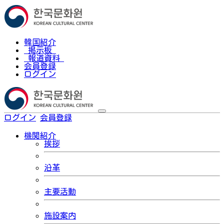
韓国紹介
掲示板
報道資料
会員登録
ログイン
ログイン
会員登録
한국어
機関紹介
挨拶
沿革
主要活動
施設案内