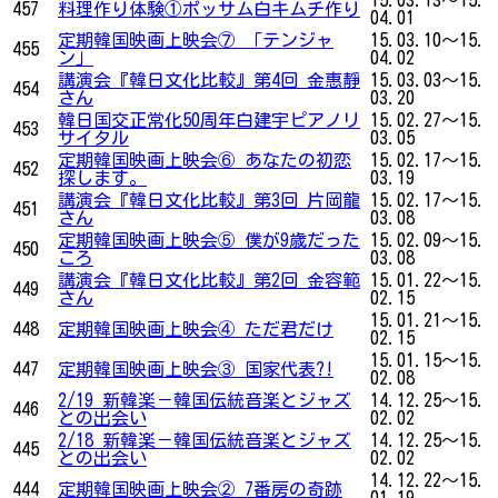
457
料理作り体験①ポッサム白キムチ作り
04.01
定期韓国映画上映会⑦ 「テンジャ
15.03.10～15.
455
ン」
04.02
講演会『韓日文化比較』第4回 金惠靜
15.03.03～15.
454
さん
03.20
韓日国交正常化50周年白建宇ピアノリ
15.02.27～15.
453
サイタル
03.05
定期韓国映画上映会⑥ あなたの初恋
15.02.17～15.
452
探します。
03.19
講演会『韓日文化比較』第3回 片岡龍
15.02.17～15.
451
さん
03.08
定期韓国映画上映会⑤ 僕が9歳だった
15.02.09～15.
450
ころ
03.08
講演会『韓日文化比較』第2回 金容範
15.01.22～15.
449
さん
02.15
15.01.21～15.
448
定期韓国映画上映会④ ただ君だけ
02.15
15.01.15～15.
447
定期韓国映画上映会③ 国家代表?!
02.08
2/19 新韓楽－韓国伝統音楽とジャズ
14.12.25～15.
446
との出会い
02.02
2/18 新韓楽－韓国伝統音楽とジャズ
14.12.25～15.
445
との出会い
02.02
14.12.22～15.
444
定期韓国映画上映会② 7番房の奇跡
01.19