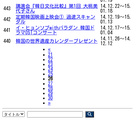
講演会『韓日文化比較』第1回 大桃美
14.12.22～15.
443
代子さん
01.18
定期韓国映画上映会① 過速スキャン
14.12.19～15.
442
ダル
01.13
イ・ヒョンソプwithバラダン 韓国ド
14.12.17～15.
441
ラマOSTコンサート
01.04
14.11.26～14.
440
韓国の世界遺産カレンダープレゼント
12.12
Previous
«
21
22
23
24
25
26
27
28
29
30
Next
»