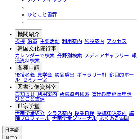
ひとこと書評
機関紹介
挨拶
沿革
主要活動
利用案内
施設案内
アクセス
韓国文化院行事
カレンダーで検索
分野別検索
メディアギャラリー
報
道資料検索
各種申請
後援名義
見学会
物品貸出
ギャラリーMI
多目的ホー
ル
セミナー室
図書映像資料室
お知らせ
利用案内
所蔵資料検索
貸出期間延長申請
ひとこと書評
世宗学堂
世宗学堂紹介
クラス案内
授業日程
受講申込案内
講
師プロフィール
世宗学堂ジャーナル
よくある質問
日本語
한국어