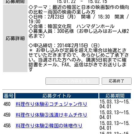
応募期間
15.01.22 - 15.02.15
◇テーマ：最近の韓国と日本の映画製作の傾向
の比較－両国の映画の楽しみ方
◇日時：2月23日（月） 開場 / 18:30 開演 /
19:00
◇会場：韓国文化院 ハンマダンホール
◇募集人員：300名様（お申し込みはお一人様2
名まで）
応募詳細
◇申込締切：2014年2月15日（日）
＊ お申し込みが定員を超えた場合は抽選とさ
せていただきますので、あらかじめご了承下さ
い。当選された方へのみ、講演5日前までに確
認書をメール、FAX、返信はがきでお送りしま
す
イベント内容を見る
応募終了
番号
応募タイトル
応募期間
15.03.13～15.
460
料理作り体験④コチュジャン作り
04.01
15.03.13～15.
459
料理作り体験③浅漬けキムチ作り
04.01
15.03.13～15.
458
料理作り体験②韓国の味噌作り
04.01
15.03.13～15.