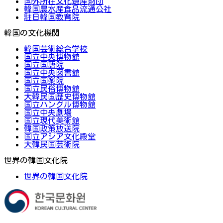
国外所在文化遺産財団
韓国農水産食品流通公社
駐日韓国教育院
韓国の文化機関
韓国芸術総合学校
国立中央博物館
国立国語院
国立中央図書館
国立国楽院
国立民俗博物館
大韓民国歴史博物館
国立ハングル博物館
国立中央劇場
国立現代美術館
韓国政策放送院
国立アジア文化殿堂
大韓民国芸術院
世界の韓国文化院
世界の韓国文化院