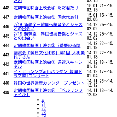
さん
02.15
15.01.21～15.
448
定期韓国映画上映会④ ただ君だけ
02.15
15.01.15～15.
447
定期韓国映画上映会③ 国家代表?!
02.08
2/19 新韓楽－韓国伝統音楽とジャズ
14.12.25～15.
446
との出会い
02.02
2/18 新韓楽－韓国伝統音楽とジャズ
14.12.25～15.
445
との出会い
02.02
14.12.22～15.
444
定期韓国映画上映会② 7番房の奇跡
01.19
講演会『韓日文化比較』第1回 大桃美
14.12.22～15.
443
代子さん
01.18
定期韓国映画上映会① 過速スキャン
14.12.19～15.
442
ダル
01.13
イ・ヒョンソプwithバラダン 韓国ド
14.12.17～15.
441
ラマOSTコンサート
01.04
14.11.26～14.
440
韓国の世界遺産カレンダープレゼント
12.12
定期韓国映画上映会㉔ 「ベルリンフ
14.11.13～14.
439
ァイル」
12.03
Previous
«
21
22
23
24