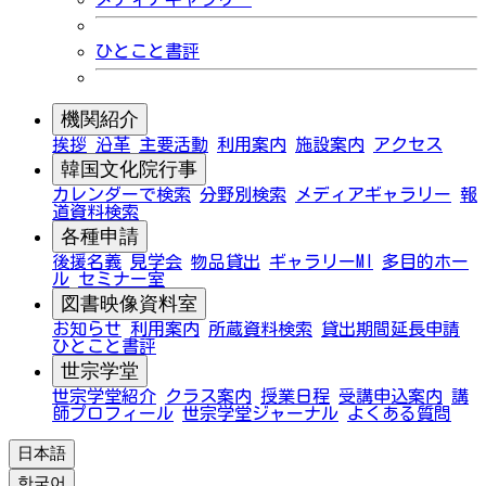
ひとこと書評
機関紹介
挨拶
沿革
主要活動
利用案内
施設案内
アクセス
韓国文化院行事
カレンダーで検索
分野別検索
メディアギャラリー
報
道資料検索
各種申請
後援名義
見学会
物品貸出
ギャラリーMI
多目的ホー
ル
セミナー室
図書映像資料室
お知らせ
利用案内
所蔵資料検索
貸出期間延長申請
ひとこと書評
世宗学堂
世宗学堂紹介
クラス案内
授業日程
受講申込案内
講
師プロフィール
世宗学堂ジャーナル
よくある質問
日本語
한국어