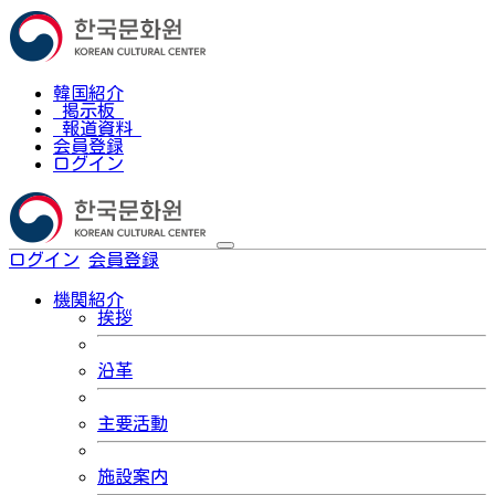
韓国紹介
掲示板
報道資料
会員登録
ログイン
ログイン
会員登録
한국어
機関紹介
挨拶
沿革
主要活動
施設案内