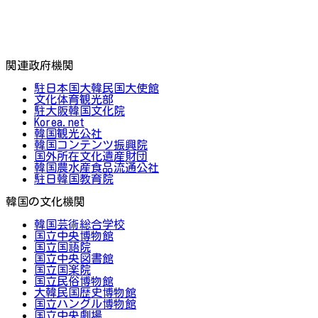
関連政府機関
駐日本国大韓民国大使館
文化体育観光部
駐大阪韓国文化院
Korea.net
韓国観光公社
韓国コンテンツ振興院
国外所在文化遺産財団
韓国農水産食品流通公社
駐日韓国教育院
韓国の文化機関
韓国芸術総合学校
国立中央博物館
国立国語院
国立中央図書館
国立国楽院
国立民俗博物館
大韓民国歴史博物館
国立ハングル博物館
国立中央劇場