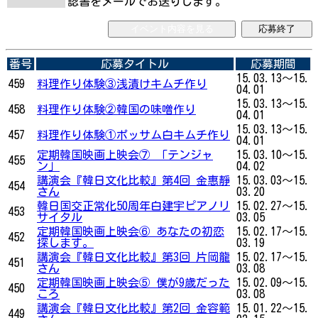
認書をメールでお送りします。
イベント内容を見る
応募終了
番号
応募タイトル
応募期間
15.03.13～15.
459
料理作り体験③浅漬けキムチ作り
04.01
15.03.13～15.
458
料理作り体験②韓国の味噌作り
04.01
15.03.13～15.
457
料理作り体験①ポッサム白キムチ作り
04.01
定期韓国映画上映会⑦ 「テンジャ
15.03.10～15.
455
ン」
04.02
講演会『韓日文化比較』第4回 金惠靜
15.03.03～15.
454
さん
03.20
韓日国交正常化50周年白建宇ピアノリ
15.02.27～15.
453
サイタル
03.05
定期韓国映画上映会⑥ あなたの初恋
15.02.17～15.
452
探します。
03.19
講演会『韓日文化比較』第3回 片岡龍
15.02.17～15.
451
さん
03.08
定期韓国映画上映会⑤ 僕が9歳だった
15.02.09～15.
450
ころ
03.08
講演会『韓日文化比較』第2回 金容範
15.01.22～15.
449