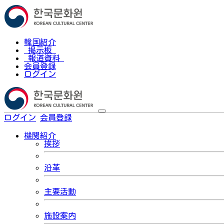
韓国紹介
掲示板
報道資料
会員登録
ログイン
ログイン
会員登録
한국어
機関紹介
挨拶
沿革
主要活動
施設案内