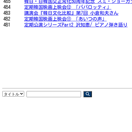
485
韓日・日韓国交正常化50周年記念 スミ・ジョーガラ
484
定期韓国映画上映会⑫ 「パパロッティ」
483
講演会『韓日文化比較』第7回 小倉和夫さん
482
定期韓国映画上映会⑪ 「あいつの声」
481
定期公演シリーズPart2 沢知恵/ ピアノ弾き語り