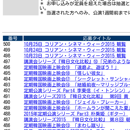
＊ お申し込みが定員を超えた場合は抽選
い。
＊ 当選された方へのみ、公演1週間前まで
番号
応募タイトル
500
10月25日 コリアン・シネマ・ウィーク2015 観覧
499
10月24日 コリアン・シネマ・ウィーク2015 観覧
498
10月23日 コリアン・シネマ・ウィーク2015 観覧
497
講演会シリーズ『韓日文化比較』⑩「兄弟のような
496
定期韓国映画上映会⑲ 「達磨よ、遊ぼう！」
495
定期韓国映画上映会⑱ 「怪しい彼女」
494
定期韓国映画上映会⑰ 「シークレット・サンシャ
493
定期韓国映画上映会⑯ 「結婚前夜～マリッジブル
492
定期公演シリーズ Part4 李東信（イ・トンシン）／
491
講演会シリーズ2015 『韓日文化比較』 第9回 黄 
490
定期韓国映画上映会⑮ 「ジェイル・ブレーカー」
489
定期韓国映画上映会⑭ 「ホームランが聞こえた夏
488
2015年定期公演シリーズ Part3 朴葵姫（ギター）
487
講演会シリーズ2015 『韓日文化比較』 第８回 朝
486
定期韓国映画上映会⑬ 「まわし蹴り」