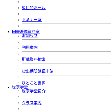
多目的ホール
セミナー室
図書映像資料室
お知らせ
利用案内
所蔵資料検索
貸出期間延長申請
ひとこと書評
世宗学堂
世宗学堂紹介
クラス案内