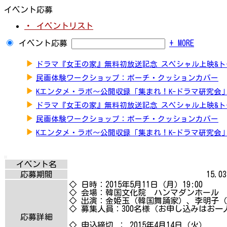
イベント応募
・ イベントリスト
イベント応募
+ MORE
▶
ドラマ『女王の家』無料初放送記念 スペシャル上映&
▶
民画体験ワークショップ：ポーチ・クッションカバー
▶
Kエンタメ・ラボ～公開収録「集まれ！K-ドラマ研究会
▶
ドラマ『女王の家』無料初放送記念 スペシャル上映&
▶
民画体験ワークショップ：ポーチ・クッションカバー
▶
Kエンタメ・ラボ～公開収録「集まれ！K-ドラマ研究会
イベント名
応募期間
15.03
◇ 日時：2015年5月11日（月）19:00
◇ 会場：韓国文化院 ハンマダンホール
◇ 出演：金姫玉（韓国舞踊家）、李明子
◇ 募集人員：300名様（お申し込みはお一
応募詳細
◇ 申込締切 ： 2015年4月14日（火）