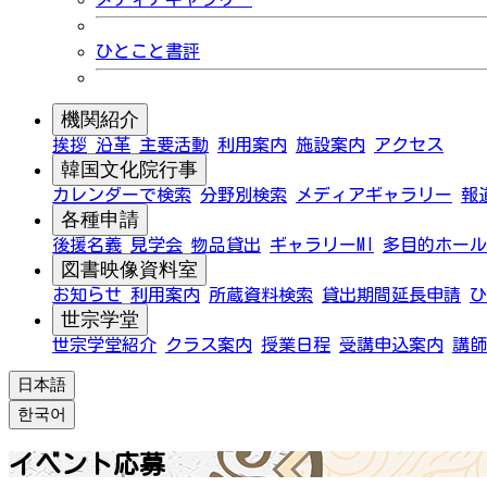
ひとこと書評
機関紹介
挨拶
沿革
主要活動
利用案内
施設案内
アクセス
韓国文化院行事
カレンダーで検索
分野別検索
メディアギャラリー
報
各種申請
後援名義
見学会
物品貸出
ギャラリーMI
多目的ホール
図書映像資料室
お知らせ
利用案内
所蔵資料検索
貸出期間延長申請
ひ
世宗学堂
世宗学堂紹介
クラス案内
授業日程
受講申込案内
講師
日本語
한국어
イベント応募