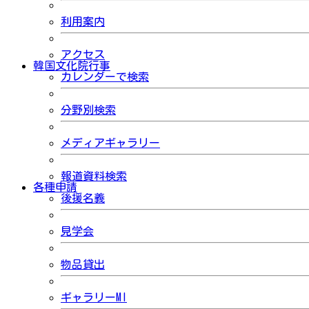
利用案内
アクセス
韓国文化院行事
カレンダーで検索
分野別検索
メディアギャラリー
報道資料検索
各種申請
後援名義
見学会
物品貸出
ギャラリーMI