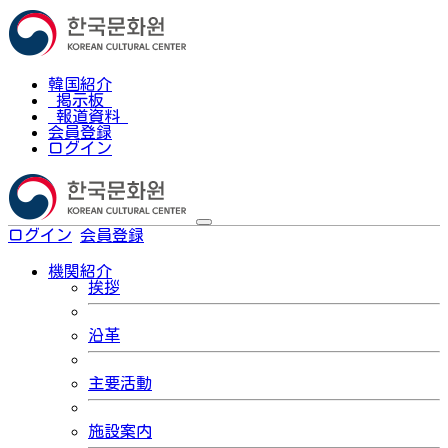
韓国紹介
掲示板
報道資料
会員登録
ログイン
ログイン
会員登録
한국어
機関紹介
挨拶
沿革
主要活動
施設案内