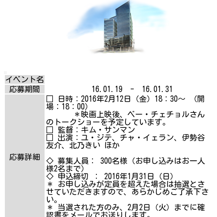
イベント名
応募期間
16.01.19 - 16.01.31
□ 日時：2016年2月12日（金）18：30～ （開
場：18：00）
＊映画上映後、ベー・チェチョルさん
のトークショーを予定しています。
□ 監督：キム・サンマン
□ 出演：ユ・ジテ、チャ・イェラン、伊勢谷
友介、北乃きい ほか
応募詳細
◇ 募集人員： 300名様（お申し込みはお一人
様2名まで）
◇ 申込締切 ： 2016年1月31日（日）
＊ お申し込みが定員を超えた場合は抽選とさ
せていただきますので、あらかじめご了承下さ
い。
＊ 当選された方のみ、2月2日（火）までに確
認書をメールでお送りします。