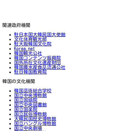
関連政府機関
駐日本国大韓民国大使館
文化体育観光部
駐大阪韓国文化院
Korea.net
韓国観光公社
韓国コンテンツ振興院
国外所在文化遺産財団
韓国農水産食品流通公社
駐日韓国教育院
韓国の文化機関
韓国芸術総合学校
国立中央博物館
国立国語院
国立中央図書館
国立国楽院
国立民俗博物館
大韓民国歴史博物館
国立ハングル博物館
国立中央劇場