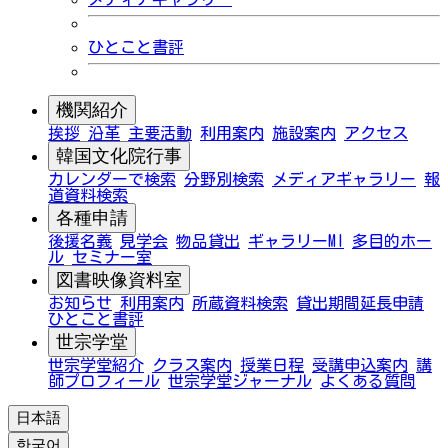
ひとこと書評
機関紹介
挨拶
沿革
主要活動
利用案内
施設案内
アクセス
韓国文化院行事
カレンダーで検索
分野別検索
メディアギャラリー
報
道資料検索
各種申請
後援名義
見学会
物品貸出
ギャラリーMI
多目的ホー
ル
セミナー室
図書映像資料室
お知らせ
利用案内
所蔵資料検索
貸出期間延長申請
ひとこと書評
世宗学堂
世宗学堂紹介
クラス案内
授業日程
受講申込案内
講
師プロフィール
世宗学堂ジャーナル
よくある質問
日本語
한국어