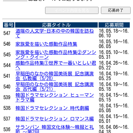
イベント内容を見る
応募終了
番号
応募タイトル
応募期間
道端の人文学-日本の中の韓国を訪ね
16.05.18～16.
547
て
06.10
16.05.16～16.
546
家族愛を描いた感動作品特集
06.05
家族愛を描いた感動作品特集②ダンシ
16.05.10～16.
545
ング・クイーン
05.31
感動作品特集①世界で一番いとしい君
16.04.26～16.
544
へ
05.22
早稲田のなかの韓国美術展 記念講演
16.04.19～16.
541
会 仏教編（5/28）
05.25
早稲田のなかの韓国美術展 記念講演
16.04.19～16.
540
会 古代編（5/21）
05.18
韓国ドラマセレクション ヒューマン
16.04.15～16.
539
ドラマ編
05.15
16.04.15～16.
538
韓国ドラマセレクション 時代劇編
05.08
16.04.15～16.
537
韓国ドラマセレクション ロマンス編
05.01
サランバン 韓国文化体験～韓服と礼
16.04.06～16.
536
節 ～第2回
04.18