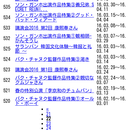
ソン・ガンホ出演作品特集③義兄弟 S
16.03.30～16.
535
ECRET REUNI...
04.11
ソン・ガンホ出演作品特集②グッド・
16.03.15～16.
534
バッド・ウィアード
04.04
16.03.08～16.
533
講演会2016 第2回 康熙奉さん
04.07
ソン・ガンホ出演作品特集①観相師-
16.03.07～16.
532
かんそうし
03.29
サランバン 韓国文化体験～韓服と礼
16.03.03～16.
525
節 ～
03.14
16.03.03～16.
524
パク・チャヌク監督作品特集③渇き
03.14
16.02.29～16.
523
講演会2016 第1回 康熙奉さん
03.24
パク・チャヌク監督作品特集②親切な
16.02.24～16.
522
クムジャさん
03.07
16.02.19～16.
521
春の特別公演「李京和のチュムパン」
03.13
パク・チャヌク監督作品特集①オール
16.02.16～16.
520
ド・ボーイ
03.01
Previous
«
21
22
23
24