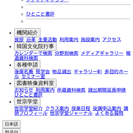
ひとこと書評
機関紹介
挨拶
沿革
主要活動
利用案内
施設案内
アクセス
韓国文化院行事
カレンダーで検索
分野別検索
メディアギャラリー
報
道資料検索
各種申請
後援名義
見学会
物品貸出
ギャラリーMI
多目的ホー
ル
セミナー室
図書映像資料室
お知らせ
利用案内
所蔵資料検索
貸出期間延長申請
ひとこと書評
世宗学堂
世宗学堂紹介
クラス案内
授業日程
受講申込案内
講
師プロフィール
世宗学堂ジャーナル
よくある質問
日本語
한국어