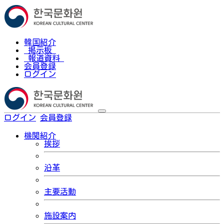
韓国紹介
掲示板
報道資料
会員登録
ログイン
ログイン
会員登録
한국어
機関紹介
挨拶
沿革
主要活動
施設案内