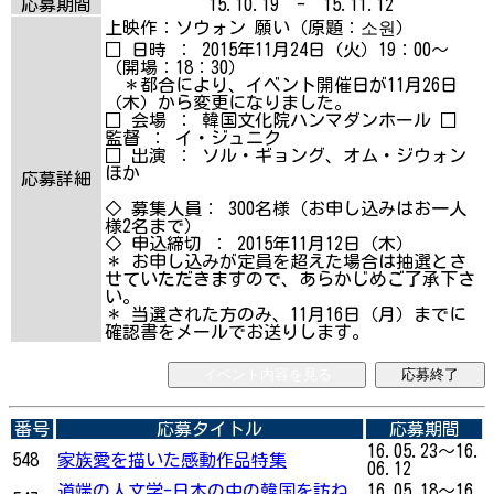
応募期間
15.10.19 - 15.11.12
上映作：ソウォン 願い（原題：소원）
□ 日時 ： 2015年11月24日（火）19：00～
（開場：18：30）
＊都合により、イベント開催日が11月26日
（木）から変更になりました。
□ 会場 ： 韓国文化院ハンマダンホール □
監督 ： イ・ジュニク
□ 出演 ： ソル・ギョング、オム・ジウォン
ほか
応募詳細
◇ 募集人員： 300名様（お申し込みはお一人
様2名まで）
◇ 申込締切 ： 2015年11月12日（木）
＊ お申し込みが定員を超えた場合は抽選とさ
せていただきますので、あらかじめご了承下さ
い。
＊ 当選された方のみ、11月16日（月）までに
確認書をメールでお送りします。
イベント内容を見る
応募終了
番号
応募タイトル
応募期間
16.05.23～16.
548
家族愛を描いた感動作品特集
06.12
道端の人文学-日本の中の韓国を訪ね
16.05.18～16.