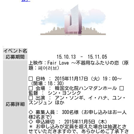
イベント名
応募期間
15.10.13 - 15.11.05
上映作：Fair Love ～不器用なふたりの恋（原
題：페어러브）
□ 日時 ： 2015年11月17日（火）19：00～
（開場：18：30）
□ 会場 ： 韓国文化院ハンマダンホール □
監督 ： シン・ヨンシク
□ 出演 ： アン・ソンギ、イ・ハナ、ユン・
スンジュン ほか
応募詳細
◇ 募集人員： 300名様（お申し込みはお一人
様2名まで）
◇ 申込締切 ： 2015年11月5日（木）
＊ お申し込みが定員を超えた場合は抽選とさ
せていただきますので、あらかじめご了承下さ