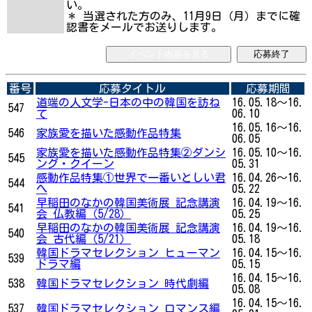
い。
＊ 当選された方のみ、11月9日（月）までに確
認書をメールでお送りします。
イベント内容を見る
応募終了
番号
応募タイトル
応募期間
道端の人文学-日本の中の韓国を訪ね
16.05.18～16.
547
て
06.10
16.05.16～16.
546
家族愛を描いた感動作品特集
06.05
家族愛を描いた感動作品特集②ダンシ
16.05.10～16.
545
ング・クイーン
05.31
感動作品特集①世界で一番いとしい君
16.04.26～16.
544
へ
05.22
早稲田のなかの韓国美術展 記念講演
16.04.19～16.
541
会 仏教編（5/28）
05.25
早稲田のなかの韓国美術展 記念講演
16.04.19～16.
540
会 古代編（5/21）
05.18
韓国ドラマセレクション ヒューマン
16.04.15～16.
539
ドラマ編
05.15
16.04.15～16.
538
韓国ドラマセレクション 時代劇編
05.08
16.04.15～16.
537
韓国ドラマセレクション ロマンス編