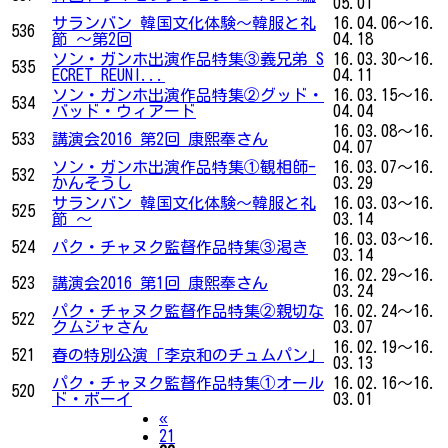
05.01
サランバン 韓国文化体験～韓服と礼
16.04.06～16.
536
節 ～第2回
04.18
ソン・ガンホ出演作品特集③義兄弟 S
16.03.30～16.
535
ECRET REUNI...
04.11
ソン・ガンホ出演作品特集②グッド・
16.03.15～16.
534
バッド・ウィアード
04.04
16.03.08～16.
533
講演会2016 第2回 康熙奉さん
04.07
ソン・ガンホ出演作品特集①観相師-
16.03.07～16.
532
かんそうし
03.29
サランバン 韓国文化体験～韓服と礼
16.03.03～16.
525
節 ～
03.14
16.03.03～16.
524
パク・チャヌク監督作品特集③渇き
03.14
16.02.29～16.
523
講演会2016 第1回 康熙奉さん
03.24
パク・チャヌク監督作品特集②親切な
16.02.24～16.
522
クムジャさん
03.07
16.02.19～16.
521
春の特別公演「李京和のチュムパン」
03.13
パク・チャヌク監督作品特集①オール
16.02.16～16.
520
ド・ボーイ
03.01
Previous
«
21