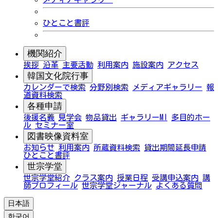
ひとこと書評
機関紹介
挨拶
沿革
主要活動
利用案内
施設案内
アクセス
韓国文化院行事
カレンダーで検索
分野別検索
メディアギャラリー
報
道資料検索
各種申請
後援名義
見学会
物品貸出
ギャラリーMI
多目的ホー
ル
セミナー室
図書映像資料室
お知らせ
利用案内
所蔵資料検索
貸出期間延長申請
ひとこと書評
世宗学堂
世宗学堂紹介
クラス案内
授業日程
受講申込案内
講
師プロフィール
世宗学堂ジャーナル
よくある質問
日本語
한국어