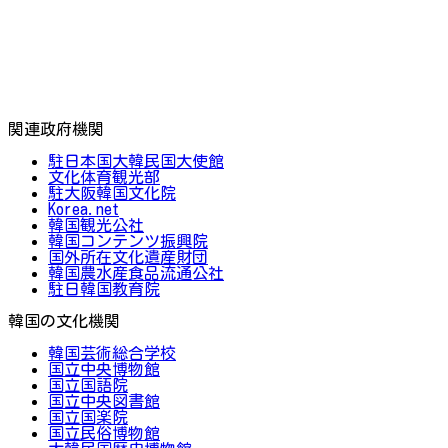
関連政府機関
駐日本国大韓民国大使館
文化体育観光部
駐大阪韓国文化院
Korea.net
韓国観光公社
韓国コンテンツ振興院
国外所在文化遺産財団
韓国農水産食品流通公社
駐日韓国教育院
韓国の文化機関
韓国芸術総合学校
国立中央博物館
国立国語院
国立中央図書館
国立国楽院
国立民俗博物館