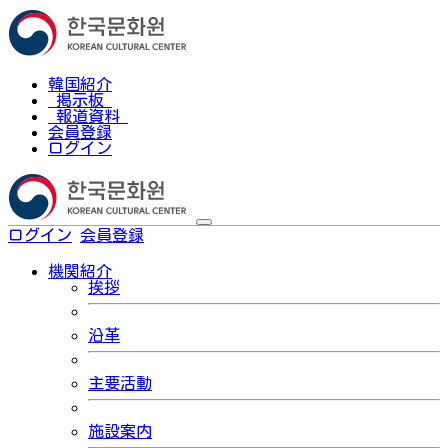
韓国紹介
掲示板
報道資料
会員登録
ログイン
ログイン
会員登録
한국어
機関紹介
挨拶
沿革
主要活動
施設案内