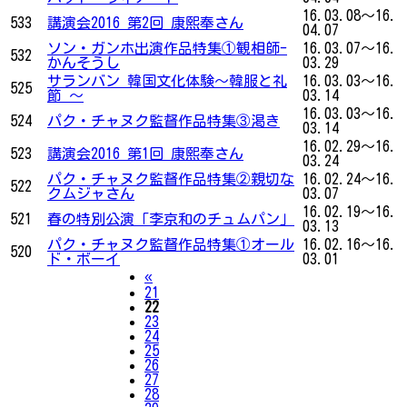
16.03.08～16.
533
講演会2016 第2回 康熙奉さん
04.07
ソン・ガンホ出演作品特集①観相師-
16.03.07～16.
532
かんそうし
03.29
サランバン 韓国文化体験～韓服と礼
16.03.03～16.
525
節 ～
03.14
16.03.03～16.
524
パク・チャヌク監督作品特集③渇き
03.14
16.02.29～16.
523
講演会2016 第1回 康熙奉さん
03.24
パク・チャヌク監督作品特集②親切な
16.02.24～16.
522
クムジャさん
03.07
16.02.19～16.
521
春の特別公演「李京和のチュムパン」
03.13
パク・チャヌク監督作品特集①オール
16.02.16～16.
520
ド・ボーイ
03.01
Previous
«
21
22
23
24
25
26
27
28