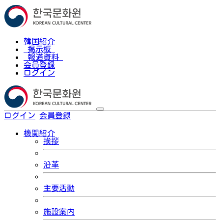
韓国紹介
掲示板
報道資料
会員登録
ログイン
ログイン
会員登録
한국어
機関紹介
挨拶
沿革
主要活動
施設案内