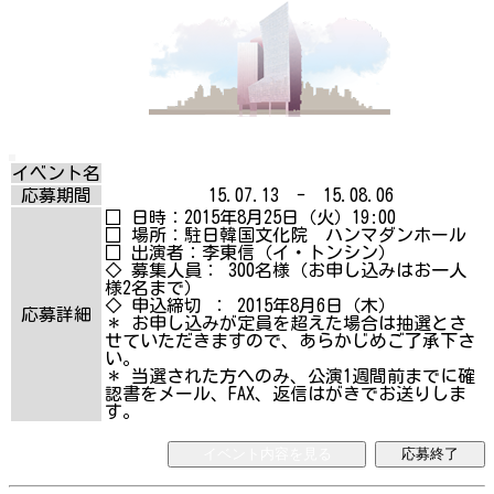
イベント名
応募期間
15.07.13 - 15.08.06
□ 日時：2015年8月25日（火）19:00
□ 場所：駐日韓国文化院 ハンマダンホール
□ 出演者：李東信（イ・トンシン）
◇ 募集人員： 300名様（お申し込みはお一人
様2名まで）
◇ 申込締切 ： 2015年8月6日（木）
応募詳細
＊ お申し込みが定員を超えた場合は抽選とさ
せていただきますので、あらかじめご了承下さ
い。
＊ 当選された方へのみ、公演1週間前までに確
認書をメール、FAX、返信はがきでお送りしま
す。
イベント内容を見る
応募終了