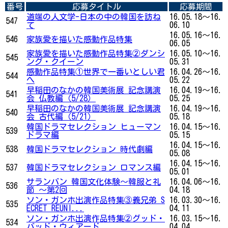
番号
応募タイトル
応募期間
道端の人文学-日本の中の韓国を訪ね
16.05.18～16.
547
て
06.10
16.05.16～16.
546
家族愛を描いた感動作品特集
06.05
家族愛を描いた感動作品特集②ダンシ
16.05.10～16.
545
ング・クイーン
05.31
感動作品特集①世界で一番いとしい君
16.04.26～16.
544
へ
05.22
早稲田のなかの韓国美術展 記念講演
16.04.19～16.
541
会 仏教編（5/28）
05.25
早稲田のなかの韓国美術展 記念講演
16.04.19～16.
540
会 古代編（5/21）
05.18
韓国ドラマセレクション ヒューマン
16.04.15～16.
539
ドラマ編
05.15
16.04.15～16.
538
韓国ドラマセレクション 時代劇編
05.08
16.04.15～16.
537
韓国ドラマセレクション ロマンス編
05.01
サランバン 韓国文化体験～韓服と礼
16.04.06～16.
536
節 ～第2回
04.18
ソン・ガンホ出演作品特集③義兄弟 S
16.03.30～16.
535
ECRET REUNI...
04.11
ソン・ガンホ出演作品特集②グッド・
16.03.15～16.
534
バッド・ウィアード
04.04