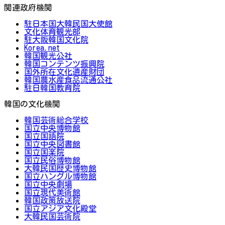
関連政府機関
駐日本国大韓民国大使館
文化体育観光部
駐大阪韓国文化院
Korea.net
韓国観光公社
韓国コンテンツ振興院
国外所在文化遺産財団
韓国農水産食品流通公社
駐日韓国教育院
韓国の文化機関
韓国芸術総合学校
国立中央博物館
国立国語院
国立中央図書館
国立国楽院
国立民俗博物館
大韓民国歴史博物館
国立ハングル博物館
国立中央劇場
国立現代美術館
韓国政策放送院
国立アジア文化殿堂
大韓民国芸術院