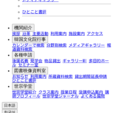
ひとこと書評
機関紹介
挨拶
沿革
主要活動
利用案内
施設案内
アクセス
韓国文化院行事
カレンダーで検索
分野別検索
メディアギャラリー
報
道資料検索
各種申請
後援名義
見学会
物品貸出
ギャラリーMI
多目的ホー
ル
セミナー室
図書映像資料室
お知らせ
利用案内
所蔵資料検索
貸出期間延長申請
ひとこと書評
世宗学堂
世宗学堂紹介
クラス案内
授業日程
受講申込案内
講
師プロフィール
世宗学堂ジャーナル
よくある質問
日本語
한국어