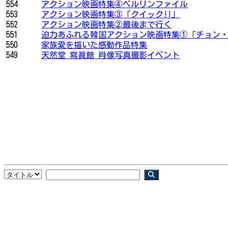
554
アクション映画特集④ベルリンファイル
553
アクション映画特集③「クイック!!」
552
アクション映画特集②最後まで行く
551
迫力あふれる韓国アクション映画特集①「チョン・ウ
550
家族愛を描いた感動作品特集
549
天然堂 寫眞館 肖像写真撮影イベント