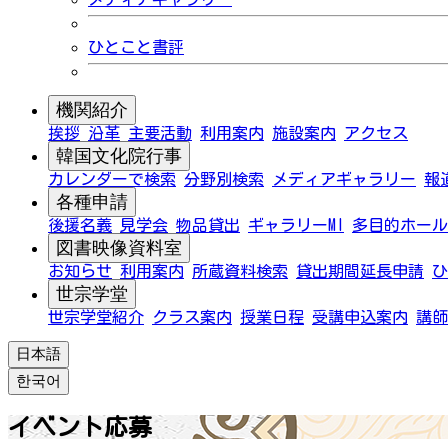
ひとこと書評
機関紹介
挨拶
沿革
主要活動
利用案内
施設案内
アクセス
韓国文化院行事
カレンダーで検索
分野別検索
メディアギャラリー
報
各種申請
後援名義
見学会
物品貸出
ギャラリーMI
多目的ホール
図書映像資料室
お知らせ
利用案内
所蔵資料検索
貸出期間延長申請
ひ
世宗学堂
世宗学堂紹介
クラス案内
授業日程
受講申込案内
講師
日本語
한국어
イベント応募