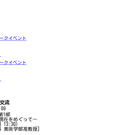
トークイベント
」
トークイベント
」
交流
09
会第1部
現在をめぐって―
13:30)
 美術学部准教授]