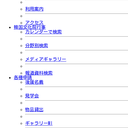
利用案内
アクセス
韓国文化院行事
カレンダーで検索
分野別検索
メディアギャラリー
報道資料検索
各種申請
後援名義
見学会
物品貸出
ギャラリーMI