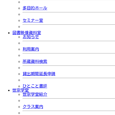
多目的ホール
セミナー室
図書映像資料室
お知らせ
利用案内
所蔵資料検索
貸出期間延長申請
ひとこと書評
世宗学堂
世宗学堂紹介
クラス案内