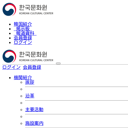
韓国紹介
掲示板
報道資料
会員登録
ログイン
ログイン
会員登録
한국어
機関紹介
挨拶
沿革
主要活動
施設案内