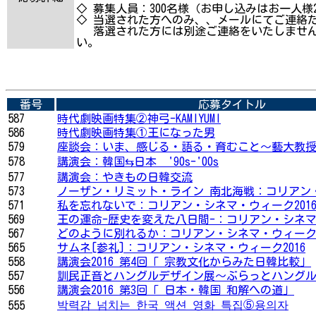
◇ 募集人員：300名様（お申し込みはお一人様
◇ 当選された方へのみ、、メールにてご連絡
落選された方には別途ご連絡をいたしません
い。
番号
応募タイトル
587
時代劇映画特集②神弓-KAMIYUMI
586
時代劇映画特集①王になった男
579
座談会：いま、感じる・語る・育むこと～藝大教
578
講演会：韓国⇆日本 '90s-'00s
577
講演会：やきもの日韓交流
573
ノーザン・リミット・ライン 南北海戦：コリアン・
571
私を忘れないで：コリアン・シネマ・ウィーク201
569
王の運命-歴史を変えた八日間-：コリアン・シネマ・
567
どのように別れるか：コリアン・シネマ・ウィーク2
565
サムネ[参礼]：コリアン・シネマ・ウィーク2016
558
講演会2016 第4回「 宗教文化からみた日韓比較」
557
訓民正音とハングルデザイン展～ぶらっとハング
556
講演会2016 第3回「 日本・韓国 和解への道」
박력감 넘치는 한국 액션 영화 특집⑤용의자
555