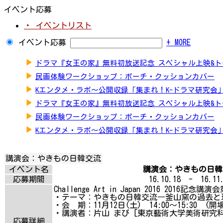
イベント応募
・ イベントリスト
イベント応募
+ MORE
▶
ドラマ『女王の家』無料初放送記念 スペシャル上映&
▶
民画体験ワークショップ：ポーチ・クッションカバー
▶
Kエンタメ・ラボ～公開収録「集まれ！K-ドラマ研究会
▶
ドラマ『女王の家』無料初放送記念 スペシャル上映&
▶
民画体験ワークショップ：ポーチ・クッションカバー
▶
Kエンタメ・ラボ～公開収録「集まれ！K-ドラマ研究会
講演会：やきもの日韓交流
イベント名
講演会：やきもの日韓
応募期間
16.10.18 - 16.11.
Challenge Art in Japan 2016 2016記念講演
・テーマ：やきもの日韓交流―釜山窯の過去と
・会 期：11月12日(土) 14:00～15:30 (開場 
・講演者：片山 まび [東京藝術大学美術研究科
応募詳細