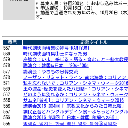
* 募集人員：各回300名（ お申し込みはお
* 申込締切：10月16日（日）
* 抽選で当選された方にのみ、10月20日
す。
番号
応募タイトル
587
時代劇映画特集②神弓-KAMIYUMI
586
時代劇映画特集①王になった男
579
座談会：いま、感じる・語る・育むこと～藝大教
578
講演会：韓国⇆日本 '90s-'00s
577
講演会：やきもの日韓交流
573
ノーザン・リミット・ライン 南北海戦：コリアン・
571
私を忘れないで：コリアン・シネマ・ウィーク201
569
王の運命-歴史を変えた八日間-：コリアン・シネマ・
567
どのように別れるか：コリアン・シネマ・ウィーク2
565
サムネ[参礼]：コリアン・シネマ・ウィーク2016
558
講演会2016 第4回「 宗教文化からみた日韓比較」
557
訓民正音とハングルデザイン展～ぶらっとハング
556
講演会2016 第3回「 日本・韓国 和解への道」
박력감 넘치는 한국 액션 영화 특집⑤용의자
555