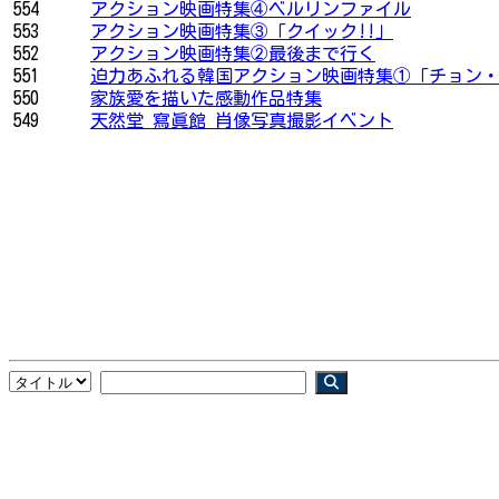
554
アクション映画特集④ベルリンファイル
553
アクション映画特集③「クイック!!」
552
アクション映画特集②最後まで行く
551
迫力あふれる韓国アクション映画特集①「チョン・ウ
550
家族愛を描いた感動作品特集
549
天然堂 寫眞館 肖像写真撮影イベント