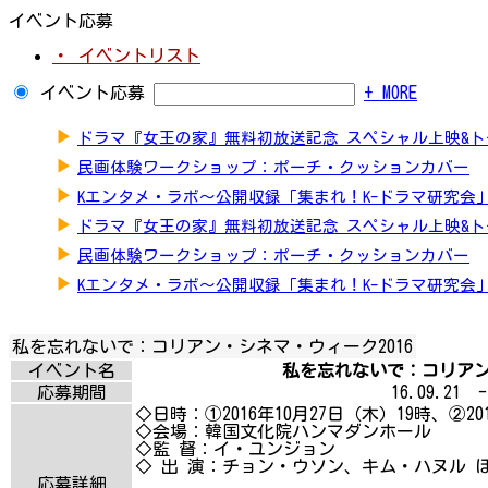
イベント応募
・ イベントリスト
イベント応募
+ MORE
▶
ドラマ『女王の家』無料初放送記念 スペシャル上映&
▶
民画体験ワークショップ：ポーチ・クッションカバー
▶
Kエンタメ・ラボ～公開収録「集まれ！K-ドラマ研究会
▶
ドラマ『女王の家』無料初放送記念 スペシャル上映&
▶
民画体験ワークショップ：ポーチ・クッションカバー
▶
Kエンタメ・ラボ～公開収録「集まれ！K-ドラマ研究会
私を忘れないで：コリアン・シネマ・ウィーク2016
イベント名
私を忘れないで：コリアン・
応募期間
16.09.21 -
◇日時：①2016年10月27日（木）19時、②2
◇会場：韓国文化院ハンマダンホール
◇監 督：イ・ユンジョン
◇ 出 演：チョン・ウソン、キム・ハヌル 
応募詳細