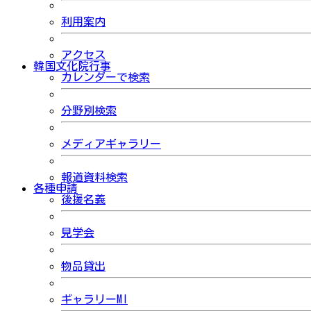
利用案内
アクセス
韓国文化院行事
カレンダーで検索
分野別検索
メディアギャラリー
報道資料検索
各種申請
後援名義
見学会
物品貸出
ギャラリーMI