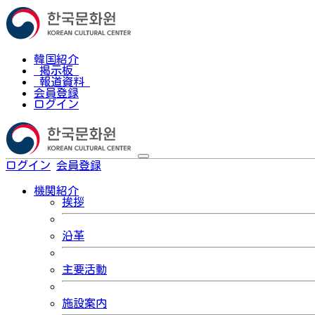
韓国紹介
掲示板
報道資料
会員登録
ログイン
ログイン
会員登録
한국어
機関紹介
挨拶
沿革
主要活動
施設案内