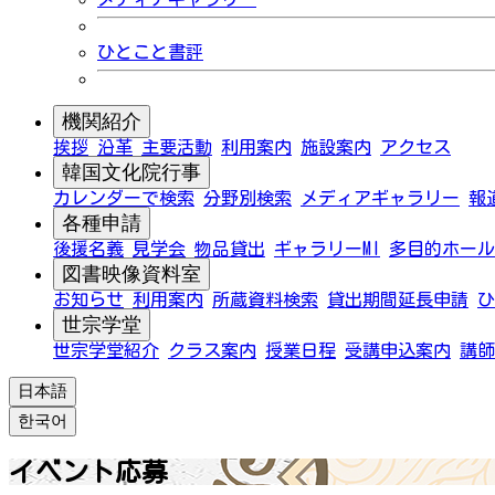
ひとこと書評
機関紹介
挨拶
沿革
主要活動
利用案内
施設案内
アクセス
韓国文化院行事
カレンダーで検索
分野別検索
メディアギャラリー
報
各種申請
後援名義
見学会
物品貸出
ギャラリーMI
多目的ホール
図書映像資料室
お知らせ
利用案内
所蔵資料検索
貸出期間延長申請
ひ
世宗学堂
世宗学堂紹介
クラス案内
授業日程
受講申込案内
講師
日本語
한국어
イベント応募