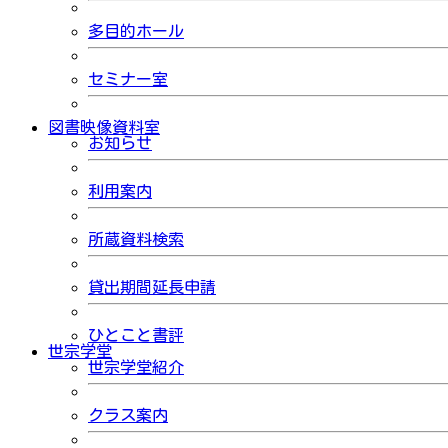
多目的ホール
セミナー室
図書映像資料室
お知らせ
利用案内
所蔵資料検索
貸出期間延長申請
ひとこと書評
世宗学堂
世宗学堂紹介
クラス案内