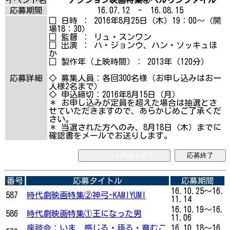
応募期間
16.07.12 - 16.08.15
□ 日時 ： 2016年8月25日（木）19：00～（開
場18：30）
□ 監督 ： リュ・スンワン
□ 出演 ： ハ・ジョンウ、ハン・ソッキュほ
か
□ 製作年（上映時間）： 2013年（120分）
応募詳細
◇ 募集人員：各回300名様（お申し込みはお一
人様2名まで）
◇ 申込締切：2016年8月15日（月）
＊ お申し込みが定員を超えた場合は抽選とさ
せていただきますので、あらかじめご了承くだ
さい。
＊ 当選された方へのみ、8月18日（木）までに
確認書をメールでお送りします。
イベント内容を見る
応募終了
番号
応募タイトル
応募期間
16.10.25～16.
587
時代劇映画特集②神弓-KAMIYUMI
11.14
16.10.19～16.
586
時代劇映画特集①王になった男
11.06
座談会：いま、感じる・語る・育むこ
16.10.18～16.