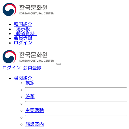
韓国紹介
掲示板
報道資料
会員登録
ログイン
ログイン
会員登録
한국어
機関紹介
挨拶
沿革
主要活動
施設案内