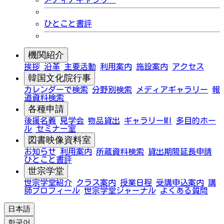
ひとこと書評
機関紹介
挨拶
沿革
主要活動
利用案内
施設案内
アクセス
韓国文化院行事
カレンダーで検索
分野別検索
メディアギャラリー
報
道資料検索
各種申請
後援名義
見学会
物品貸出
ギャラリーMI
多目的ホー
ル
セミナー室
図書映像資料室
お知らせ
利用案内
所蔵資料検索
貸出期間延長申請
ひとこと書評
世宗学堂
世宗学堂紹介
クラス案内
授業日程
受講申込案内
講
師プロフィール
世宗学堂ジャーナル
よくある質問
日本語
한국어