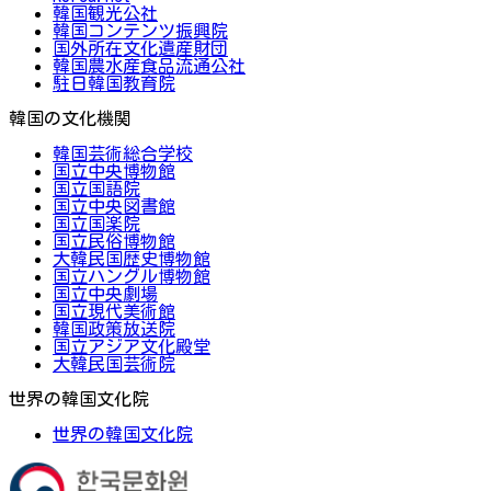
韓国観光公社
韓国コンテンツ振興院
国外所在文化遺産財団
韓国農水産食品流通公社
駐日韓国教育院
韓国の文化機関
韓国芸術総合学校
国立中央博物館
国立国語院
国立中央図書館
国立国楽院
国立民俗博物館
大韓民国歴史博物館
国立ハングル博物館
国立中央劇場
国立現代美術館
韓国政策放送院
国立アジア文化殿堂
大韓民国芸術院
世界の韓国文化院
世界の韓国文化院