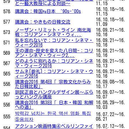
579
と～藝大教授による対談〜
11.15
16.10.18～16.
講演会：韓国⇆日本 '90s-'00s
578
11.15
16.10.18～16.
577
講演会：やきもの日韓交流
11.09
ノーザン・リミット・ライン 南北海
16.09.21～16.
573
戦：コリアン・シネマ・ウィ...
10.16
私を忘れないで：コリアン・シネマ・
16.09.21～16.
571
ウィーク2016
10.16
王の運命-歴史を変えた八日間-：コリ
16.09.21～16.
569
アン・シネマ・ウィーク2...
10.16
どのように別れるか：コリアン・シネ
16.09.21～16.
567
マ・ウィーク2016
10.13
サムネ[参礼]：コリアン・シネマ・ウ
16.09.21～16.
565
ィーク2016
10.16
講演会2016 第4回「 宗教文化からみ
16.09.08～16.
558
た日韓比較」
10.17
訓民正音とハングルデザイン展～ぶら
16.09.07～16.
557
っとハングル講座
10.07
講演会2016 第3回「 日本・韓国 和解
16.08.29～16.
556
への道」
10.03
박력감 넘치는 한국 액션 영화 특집
16.07.22～16.
555
08.21
⑤용의자
アクション映画特集④ベルリンファイ
16.07.12～16.
554