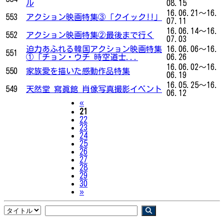
ル
08.15
16.06.21～16.
553
アクション映画特集③「クイック!!」
07.11
16.06.14～16.
552
アクション映画特集②最後まで行く
07.03
迫力あふれる韓国アクション映画特集
16.06.06～16.
551
①「チョン・ウチ 時空道士...
06.26
16.06.02～16.
550
家族愛を描いた感動作品特集
06.19
16.05.25～16.
549
天然堂 寫眞館 肖像写真撮影イベント
06.12
Previous
«
21
22
23
24
25
26
27
28
29
30
Next
»