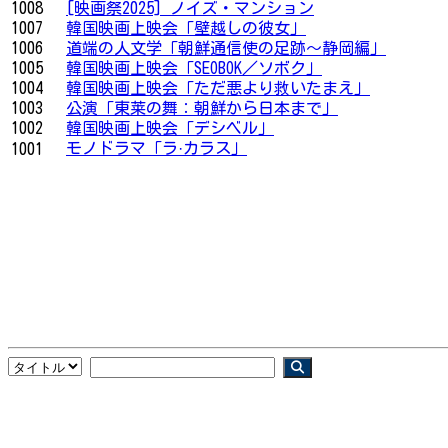
1008
[映画祭2025] ノイズ・マンション
1007
韓国映画上映会「壁越しの彼女」
1006
道端の人文学「朝鮮通信使の足跡～静岡編」
1005
韓国映画上映会「SEOBOK／ソボク」
1004
韓国映画上映会「ただ悪より救いたまえ」
1003
公演「東莱の舞：朝鮮から日本まで」
1002
韓国映画上映会「デシベル」
モノドラマ「ラ·カラス」
1001