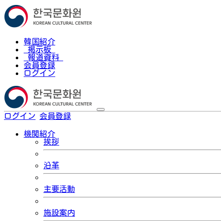
韓国紹介
掲示板
報道資料
会員登録
ログイン
ログイン
会員登録
한국어
機関紹介
挨拶
沿革
主要活動
施設案内