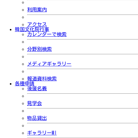
利用案内
アクセス
韓国文化院行事
カレンダーで検索
分野別検索
メディアギャラリー
報道資料検索
各種申請
後援名義
見学会
物品貸出
ギャラリーMI