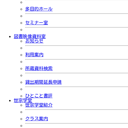
多目的ホール
セミナー室
図書映像資料室
お知らせ
利用案内
所蔵資料検索
貸出期間延長申請
ひとこと書評
世宗学堂
世宗学堂紹介
クラス案内