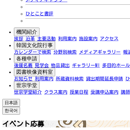
ひとこと書評
機関紹介
挨拶
沿革
主要活動
利用案内
施設案内
アクセス
韓国文化院行事
カレンダーで検索
分野別検索
メディアギャラリー
報
各種申請
後援名義
見学会
物品貸出
ギャラリーMI
多目的ホール
図書映像資料室
お知らせ
利用案内
所蔵資料検索
貸出期間延長申請
ひ
世宗学堂
世宗学堂紹介
クラス案内
授業日程
受講申込案内
講師
日本語
한국어
イベント応募