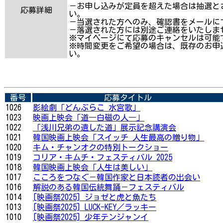
－お申し込みが定員を超えた場合は抽選と
応募詳細
い。
－当選された方へのみ、確認書をメールに
－落選された方には別途ご連絡をいたしま
※マイページにて応募のキャンセルは可能
※時間変更をご希望の場合は、既存のお申
い。
番号
応募タイトル
1026
影絵劇「どんぶらこ 水宮歌」
1023
映画上映会「道―白磁の人―」
1022
「浅川兄弟の遺した道」展示記念講演会
1021
韓国映画上映会「スイッチ 人生最高の贈り物」
1020
キム・チャンオクの特別トークショー
1019
コリア・キムチ・フェスティバル 2025
1018
韓国映画上映会「人生は美しい」
1017
こころをつなぐ－韓国作家と日本読者の出会い
1016
解説のある韓国伝統舞踊－フェスティバル
1014
[映画祭2025] ジョゼと虎と魚たち
1013
[映画祭2025] LUCK-KEY／ラッキー
1010
[映画祭2025] 少年テンジャンイ