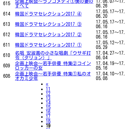
企画上映会～ラブコメディ①僕の妻の
17.06.07～17.
615
すべて
06.26
17.05.17～17.
614
韓国ドラマセレクション2017 ④
06.20
17.05.17～17.
613
韓国ドラマセレクション2017 ③
06.16
17.05.17～17.
612
韓国ドラマセレクション2017 ②
06.16
17.05.12～17.
611
韓国ドラマセレクション2017 ①
05.29
名唱 安淑善の小さな唱劇「ウサギ打
17.04.27～17.
610
令（タリョン）」
06.04
企画上映会～若手俳優 特集②コイン
17.04.19～17.
609
ロッカーの女
05.16
企画上映会～若手俳優 特集①私のオ
17.04.10～17.
608
オカミ少年
05.08
Previous
«
11
12
13
14
15
16
17
18
19