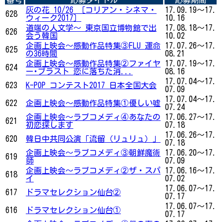
灰の花 10/26 ［コリアン・シネマ・
17.09.19～17.
628
ウィーク2017］
10.16
道端の人文学～ 東京国立博物館で出
17.08.18～17.
626
会う韓国
10.02
企画上映会～感動作品特集③FLU 運命
17.07.26～17.
625
の36時間
08.21
企画上映会～感動作品特集②ファイヤ
17.07.19～17.
624
ー･ブラスト 恋に落ちた消...
08.16
17.07.04～17.
623
K-POP コンテスト2017 日本全国大会
07.09
17.07.04～17.
622
企画上映会～感動作品特集①優しい嘘
07.24
企画上映会～ラブコメディ④あなたの
17.06.27～17.
621
初恋探します
07.18
17.06.26～17.
620
韓日中共同公演「流留（リュリュ）」
07.18
企画上映会～ラブコメディ③朝鮮魔術
17.06.20～17.
619
師
07.09
企画上映会～ラブコメディ②ザ・スパ
17.06.16～17.
618
イ
07.02
17.06.07～17.
617
ドラマセレクション仙台②
07.17
17.06.07～17.
616
ドラマセレクション仙台①
07.17