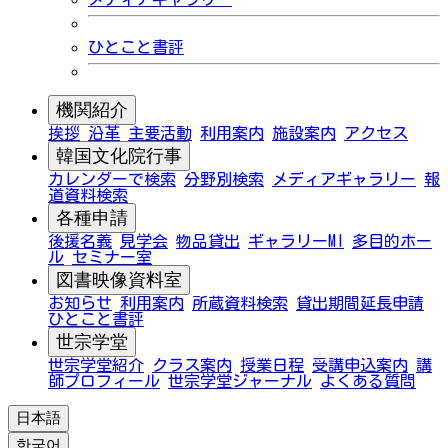
ひとこと書評
機関紹介
挨拶
沿革
主要活動
利用案内
施設案内
アクセス
韓国文化院行事
カレンダーで検索
分野別検索
メディアギャラリー
報
道資料検索
各種申請
後援名義
見学会
物品貸出
ギャラリーMI
多目的ホー
ル
セミナー室
図書映像資料室
お知らせ
利用案内
所蔵資料検索
貸出期間延長申請
ひとこと書評
世宗学堂
世宗学堂紹介
クラス案内
授業日程
受講申込案内
講
師プロフィール
世宗学堂ジャーナル
よくある質問
日本語
한국어