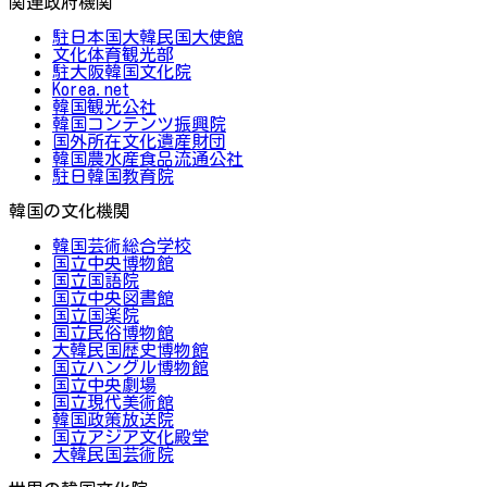
関連政府機関
駐日本国大韓民国大使館
文化体育観光部
駐大阪韓国文化院
Korea.net
韓国観光公社
韓国コンテンツ振興院
国外所在文化遺産財団
韓国農水産食品流通公社
駐日韓国教育院
韓国の文化機関
韓国芸術総合学校
国立中央博物館
国立国語院
国立中央図書館
国立国楽院
国立民俗博物館
大韓民国歴史博物館
国立ハングル博物館
国立中央劇場
国立現代美術館
韓国政策放送院
国立アジア文化殿堂
大韓民国芸術院