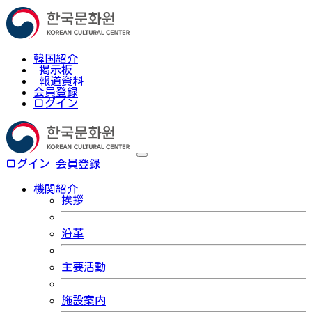
韓国紹介
掲示板
報道資料
会員登録
ログイン
ログイン
会員登録
한국어
機関紹介
挨拶
沿革
主要活動
施設案内