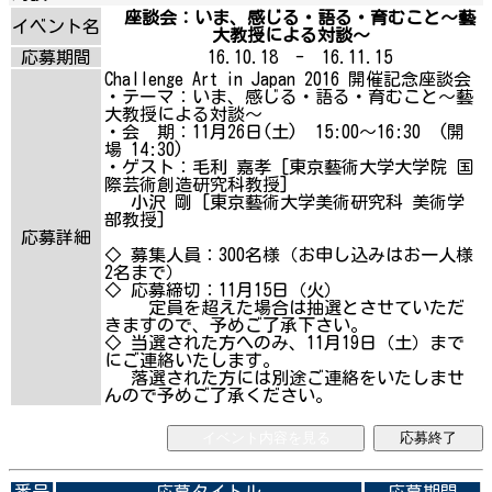
座談会：いま、感じる・語る・育むこと～藝
イベント名
大教授による対談〜
応募期間
16.10.18 - 16.11.15
Challenge Art in Japan 2016 開催記念座談会
・テーマ：いま、感じる・語る・育むこと～藝
大教授による対談〜
・会 期：11月26日(土) 15:00～16:30 (開
場 14:30)
・ゲスト：毛利 嘉孝 [東京藝術大学大学院 国
際芸術創造研究科教授]
小沢 剛 [東京藝術大学美術研究科 美術学
部教授]
応募詳細
◇ 募集人員：300名様（お申し込みはお一人様
2名まで）
◇ 応募締切：11月15日（火）
定員を超えた場合は抽選とさせていただ
きますので、予めご了承下さい。
◇ 当選された方へのみ、11月19日（土）まで
にご連絡いたします。
落選された方には別途ご連絡をいたしませ
んので予めご了承ください。
イベント内容を見る
応募終了
番号
応募タイトル
応募期間