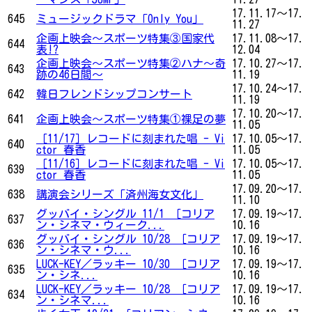
17.11.17～17.
645
ミュージックドラマ「Only You」
11.27
企画上映会～スポーツ特集③国家代
17.11.08～17.
644
表!?
12.04
企画上映会～スポーツ特集②ハナ～奇
17.10.27～17.
643
跡の46日間～
11.19
17.10.24～17.
642
韓日フレンドシップコンサート
11.19
17.10.20～17.
641
企画上映会～スポーツ特集①裸足の夢
11.05
［11/17］レコードに刻まれた唱 - Vi
17.10.05～17.
640
ctor 春香
11.05
［11/16］レコードに刻まれた唱 - Vi
17.10.05～17.
639
ctor 春香
11.05
17.09.20～17.
638
講演会シリーズ「済州海女文化」
11.10
グッバイ・シングル 11/1 ［コリア
17.09.19～17.
637
ン・シネマ・ウィーク...
10.16
グッバイ・シングル 10/28 ［コリア
17.09.19～17.
636
ン・シネマ・ウ...
10.16
LUCK-KEY／ラッキー 10/30 ［コリア
17.09.19～17.
635
ン・シネ...
10.16
LUCK-KEY／ラッキー 10/28 ［コリア
17.09.19～17.
634
ン・シネマ...
10.16