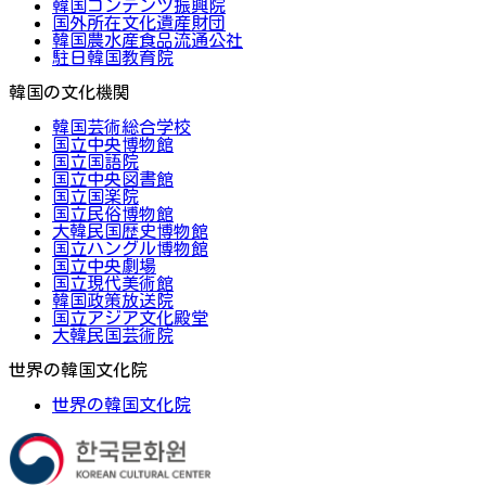
韓国コンテンツ振興院
国外所在文化遺産財団
韓国農水産食品流通公社
駐日韓国教育院
韓国の文化機関
韓国芸術総合学校
国立中央博物館
国立国語院
国立中央図書館
国立国楽院
国立民俗博物館
大韓民国歴史博物館
国立ハングル博物館
国立中央劇場
国立現代美術館
韓国政策放送院
国立アジア文化殿堂
大韓民国芸術院
世界の韓国文化院
世界の韓国文化院