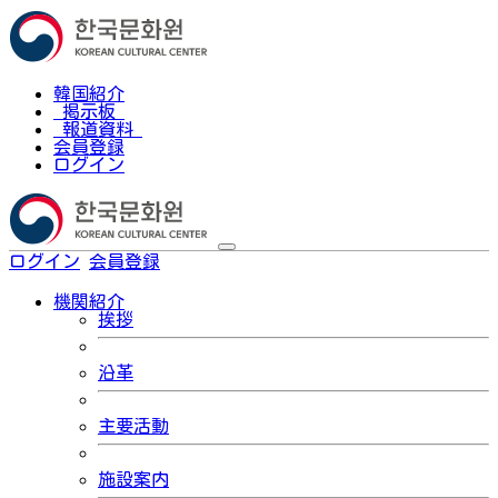
韓国紹介
掲示板
報道資料
会員登録
ログイン
ログイン
会員登録
한국어
機関紹介
挨拶
沿革
主要活動
施設案内