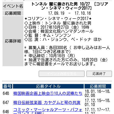
トンネル 闇に鎖された男 10/27 ［コリア
イベント名
ン・シネマ・ウィーク2017］
応募期間
17.09.19 - 17.10.16
✦コリアン・シネマ・ウィーク2017✦
◇上映作：トンネル 闇に鎖された男
◇日時：2017年10月27日（金）16時
◇会場：韓国文化院ハンマダンホール
◇監 督：キム・ソンフン
◇出 演：ハ・ジョンウ、ペ・ドゥナ ほか
応募詳細
* 募集人員：各回300名（ お申し込みはお一人
様、1回につき2名様まで）
* 申込締切：10月16日（月）
* 抽選で当選された方にのみ、10月20日（金）
までに確認書をメールでお送りします。
イベント内容を見る
応募終了
番号
応募タイトル
応募期間
18.01.16～18.
648
韓国映画企画上映会①10人の泥棒たち
02.08
17.12.15～18.
647
韓日伝統弦楽器 カヤグムと琴の共演
01.10
コミック・マーシャルアーツ・パフォ
17.11.17～17.
646
ーマンス「JUMP」
11.27