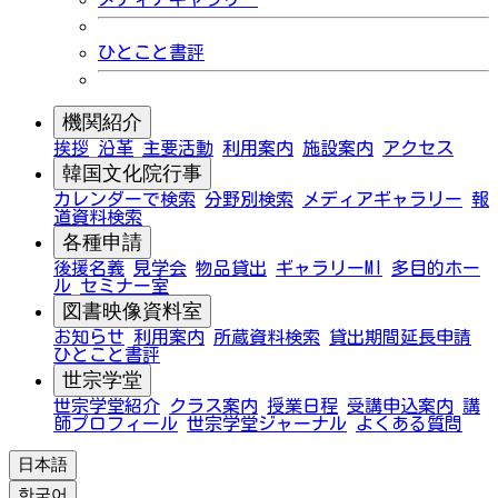
ひとこと書評
機関紹介
挨拶
沿革
主要活動
利用案内
施設案内
アクセス
韓国文化院行事
カレンダーで検索
分野別検索
メディアギャラリー
報
道資料検索
各種申請
後援名義
見学会
物品貸出
ギャラリーMI
多目的ホー
ル
セミナー室
図書映像資料室
お知らせ
利用案内
所蔵資料検索
貸出期間延長申請
ひとこと書評
世宗学堂
世宗学堂紹介
クラス案内
授業日程
受講申込案内
講
師プロフィール
世宗学堂ジャーナル
よくある質問
日本語
한국어