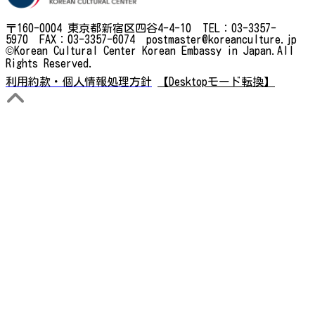
〒160-0004 東京都新宿区四谷4-4-10 TEL：03-3357-
5970 FAX：03-3357-6074 postmaster@koreanculture.jp
©Korean Cultural Center Korean Embassy in Japan.All
Rights Reserved.
利用約款・個人情報処理方針
【Desktopモード転換】