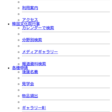
利用案内
アクセス
韓国文化院行事
カレンダーで検索
分野別検索
メディアギャラリー
報道資料検索
各種申請
後援名義
見学会
物品貸出
ギャラリーMI