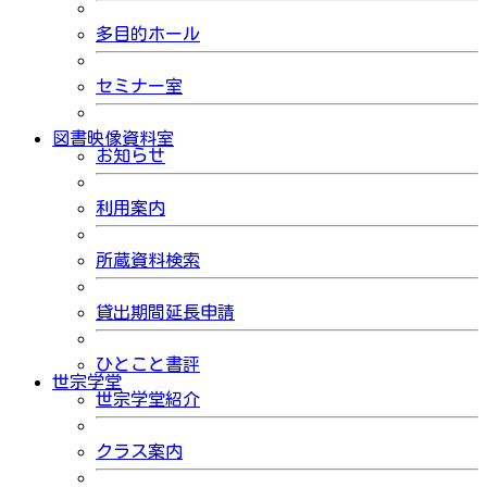
多目的ホール
セミナー室
図書映像資料室
お知らせ
利用案内
所蔵資料検索
貸出期間延長申請
ひとこと書評
世宗学堂
世宗学堂紹介
クラス案内