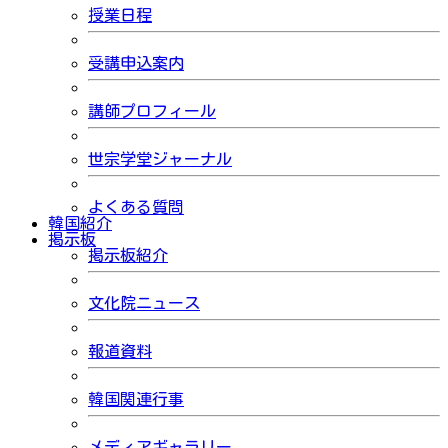
授業日程
受講申込案内
講師プロフィール
世宗学堂ジャーナル
よくある質問
韓国紹介
掲示板
掲示板紹介
文化院ニュース
報道資料
韓国関連行事
メディアギャラリー