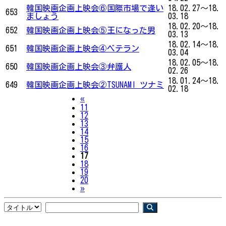
韓国映画企画上映会⑥国際市場で逢い
18.02.27～18.
653
ましょう
03.18
18.02.20～18.
652
韓国映画企画上映会⑤王になった男
03.13
18.02.14～18.
651
韓国映画企画上映会④ベテラン
03.04
18.02.05～18.
650
韓国映画企画上映会③弁護人
02.26
18.01.24～18.
649
韓国映画企画上映会②TSUNAMI ツナミ
02.18
Previous
«
11
12
13
14
15
16
17
18
19
20
Next
»