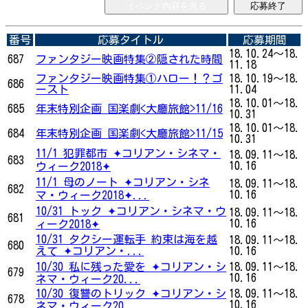
イベント内容を見る
応募終了
番号
応募タイトル
応募期間
18.10.24～18.
687
ファンタジー映画特集②隠された時間
11.18
ファンタジー映画特集①ハロー！？ゴ
18.10.19～18.
686
ースト
11.04
18.10.01～18.
685
年末特別企画 国楽劇<大廳旅館>11/16
10.31
18.10.01～18.
684
年末特別企画 国楽劇<大廳旅館>11/15
10.31
11/1 犯罪都市 ✦コリアン・シネマ・
18.09.11～18.
683
10.16
ウィーク2018✦
11/1 母のノート ✦コリアン・シネ
18.09.11～18.
682
10.16
マ・ウィーク2018✦...
10/31 トック ✦コリアン・シネマ・ウ
18.09.11～18.
681
10.16
ィーク2018✦
10/31 タクシー運転手 約束は海を越
18.09.11～18.
680
えて ✦コリアン・...
10.16
10/30 私に残った愛を ✦コリアン・シ
18.09.11～18.
679
10.16
ネマ・ウィーク20...
10/30 復讐のトリック ✦コリアン・シ
18.09.11～18.
678
10.16
ネマ・ウィーク20...