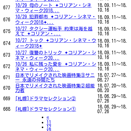
10/29 母のノート ✦コリアン・シネ
18.09.11～18.
677
10.16
マ・ウィーク2018...
10/29 犯罪都市 ✦コリアン・シネマ・
18.09.11～18.
676
10.16
ウィーク2018✦...
10/27 タクシー運転手 約束は海を越
18.09.11～18.
675
えて ✦コリアン・...
10.16
10/27 トック ✦コリアン・シネマ・ウ
18.09.11～18.
674
10.16
ィーク2018✦
10/27 復讐のトリック ✦コリアン・シ
18.09.11～18.
673
10.16
ネマ・ウィーク20...
10/26 私に残った愛を ✦コリアン・シ
18.09.11～18.
672
10.16
ネマ・ウィーク20...
日本でリメイクされた映画特集③サニ
18.07.27～18.
671
ー 永遠の仲間たち
08.27
日本でリメイクされた映画特集②超能
18.07.20～18.
670
力者
08.20
18.06.29～18.
669
[札幌]ドラマセレクション②
07.26
18.06.29～18.
668
[札幌]ドラマセレクション①
07.26
Previous
«
11
12