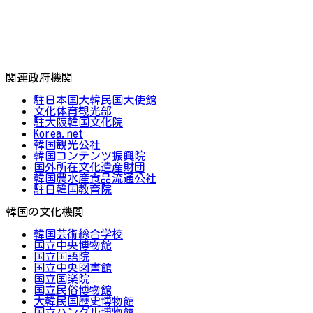
関連政府機関
駐日本国大韓民国大使館
文化体育観光部
駐大阪韓国文化院
Korea.net
韓国観光公社
韓国コンテンツ振興院
国外所在文化遺産財団
韓国農水産食品流通公社
駐日韓国教育院
韓国の文化機関
韓国芸術総合学校
国立中央博物館
国立国語院
国立中央図書館
国立国楽院
国立民俗博物館
大韓民国歴史博物館
国立ハングル博物館