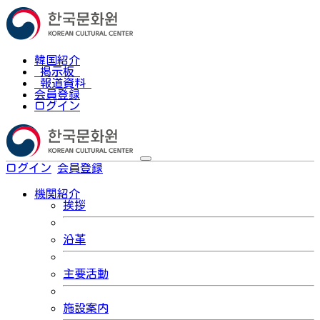
韓国紹介
掲示板
報道資料
会員登録
ログイン
ログイン
会員登録
한국어
機関紹介
挨拶
沿革
主要活動
施設案内