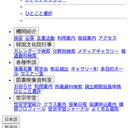
ひとこと書評
機関紹介
挨拶
沿革
主要活動
利用案内
施設案内
アクセス
韓国文化院行事
カレンダーで検索
分野別検索
メディアギャラリー
報
道資料検索
各種申請
後援名義
見学会
物品貸出
ギャラリーMI
多目的ホー
ル
セミナー室
図書映像資料室
お知らせ
利用案内
所蔵資料検索
貸出期間延長申請
ひとこと書評
世宗学堂
世宗学堂紹介
クラス案内
授業日程
受講申込案内
講
師プロフィール
世宗学堂ジャーナル
よくある質問
日本語
한국어