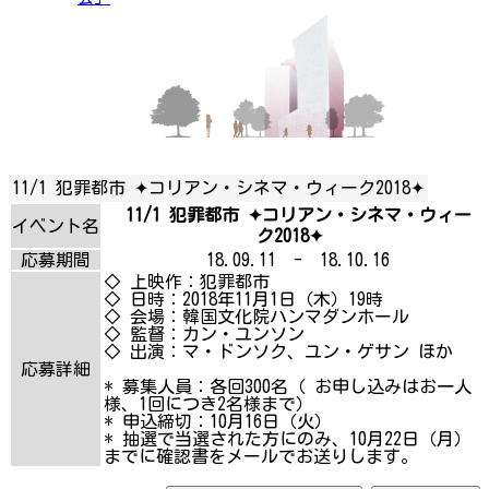
11/1 犯罪都市 ✦コリアン・シネマ・ウィーク2018✦
11/1 犯罪都市 ✦コリアン・シネマ・ウィー
イベント名
ク2018✦
応募期間
18.09.11 - 18.10.16
◇ 上映作：犯罪都市
◇ 日時：2018年11月1日（木）19時
◇ 会場：韓国文化院ハンマダンホール
◇ 監督：カン・ユンソン
◇ 出演：マ・ドンソク、ユン・ゲサン ほか
応募詳細
* 募集人員：各回300名（ お申し込みはお一人
様、1回につき2名様まで）
* 申込締切：10月16日（火）
* 抽選で当選された方にのみ、10月22日（月）
までに確認書をメールでお送りします。