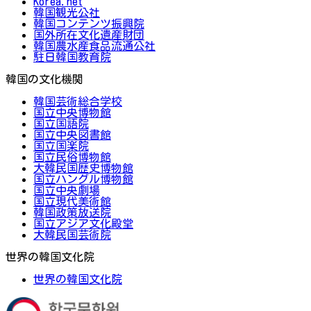
Korea.net
韓国観光公社
韓国コンテンツ振興院
国外所在文化遺産財団
韓国農水産食品流通公社
駐日韓国教育院
韓国の文化機関
韓国芸術総合学校
国立中央博物館
国立国語院
国立中央図書館
国立国楽院
国立民俗博物館
大韓民国歴史博物館
国立ハングル博物館
国立中央劇場
国立現代美術館
韓国政策放送院
国立アジア文化殿堂
大韓民国芸術院
世界の韓国文化院
世界の韓国文化院