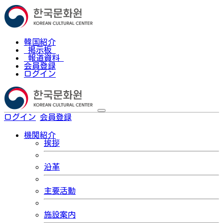
韓国紹介
掲示板
報道資料
会員登録
ログイン
ログイン
会員登録
한국어
機関紹介
挨拶
沿革
主要活動
施設案内