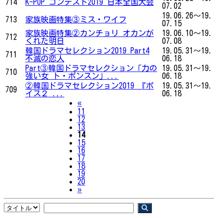
714
K-POP コンテスト2019 日本全国大会
07.02
19.06.26～19.
713
家族映画特集③ミス・ワイフ
07.15
家族映画特集②カンチョリ オカンが
19.06.10～19.
712
くれた明日
07.08
韓国ドラマセレクション2019 Part4
19.05.31～19.
711
不滅の恋人
06.18
Part③韓国ドラマセレクション「力の
19.05.31～19.
710
強い女 ト・ボンスン」...
06.18
②韓国ドラマセレクション2019
『ボ
19.05.31～19.
709
イス２ ...
06.18
Previous
«
11
12
13
14
15
16
17
18
19
20
Next
»