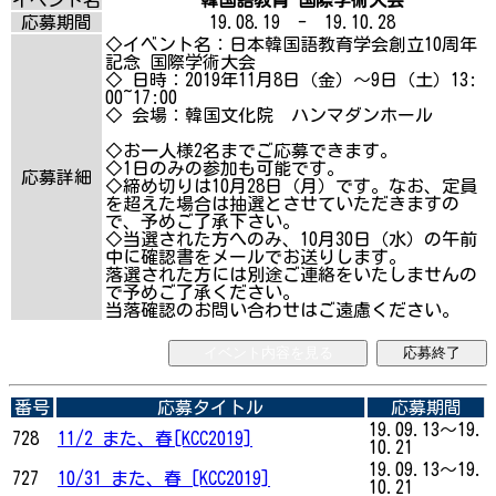
応募期間
19.08.19 - 19.10.28
◇イベント名：日本韓国語教育学会創立10周年
記念 国際学術大会
◇ 日時：2019年11月8日（金）～9日（土）13:
00~17:00
◇ 会場：韓国文化院 ハンマダンホール
◇お一人様2名までご応募できます。
◇1日のみの参加も可能です。
応募詳細
◇締め切りは10月28日（月）です。なお、定員
を超えた場合は抽選とさせていただきますの
で、予めご了承下さい。
◇当選された方へのみ、10月30日（水）の午前
中に確認書をメールでお送りします。
落選された方には別途ご連絡をいたしませんの
で予めご了承ください。
当落確認のお問い合わせはご遠慮ください。
イベント内容を見る
応募終了
番号
応募タイトル
応募期間
19.09.13～19.
728
11/2 また、春[KCC2019]
10.21
19.09.13～19.
727
10/31 また、春 [KCC2019]
10.21