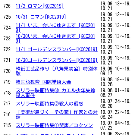
19.09.13～19.
726
11/2 ロマン[KCC2019]
10.21
19.09.13～19.
725
10/31 ロマン[KCC2019]
10.21
11/1 いま、会いにゆきます [KCC201
19.09.13～19.
724
9]
10.21
10/30いま、会いにゆきます [KCC201
19.09.13～19.
723
9]
10.21
19.09.13～19.
722
11/1 ゴールデンスランバー[KCC2019]
10.21
19.09.13～19.
721
10/30ゴールデンスランバー[KCC2019]
10.21
韓紙工芸品作り〔八角果物盆〕特別体
19.09.10～19.
720
験
09.17
19.08.19～19.
719
韓国語教育 国際学術大会
10.28
スリラー映画特集③ カエル少年失踪
19.08.01～19.
718
殺人事件
08.27
19.07.24～19.
717
スリラー映画特集②殺人の疑惑
08.20
「美術が息づく－その家」作家との対
19.07.22～19.
716
話
08.24
19.07.04～19.
715
スリラー映画特集①哭声／コクソン
07.22
19.06.28～19.