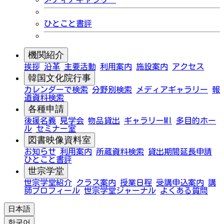
ひとこと書評
機関紹介
挨拶
沿革
主要活動
利用案内
施設案内
アクセス
韓国文化院行事
カレンダーで検索
分野別検索
メディアギャラリー
報
道資料検索
各種申請
後援名義
見学会
物品貸出
ギャラリーMI
多目的ホー
ル
セミナー室
図書映像資料室
お知らせ
利用案内
所蔵資料検索
貸出期間延長申請
ひとこと書評
世宗学堂
世宗学堂紹介
クラス案内
授業日程
受講申込案内
講
師プロフィール
世宗学堂ジャーナル
よくある質問
日本語
한국어